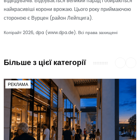
відвідувачів. Відбувається великий парад і обираються
найкрасивіші корони врожаю. Цього року приймаючою
стороною є Вурцен (район Лейпцига).
Копірайт 2026, dpa (www.dpa.de). Всі права захищені
Більше з цієї категорії
РЕКЛАМА