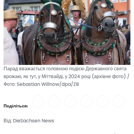
Парад вважається головною подією Державного свята
врожаю, як тут, у Міттвайді, у 2024 році (архівне фото) /
Фото: Sebastian Willnow/dpa/ZB
Поділіться:
Від: DieSachsen News