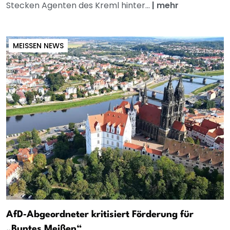
Stecken Agenten des Kreml hinter...
|
mehr
MEISSEN NEWS
AfD‑Abgeordneter kritisiert Förderung für
„Buntes Meißen“