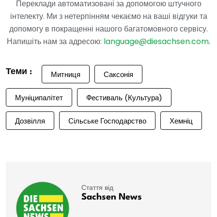
Переклади автоматизовані за допомогою штучного
інтелекту. Ми з нетерпінням чекаємо на ваші відгуки та
допомогу в покращенні нашого багатомовного сервісу.
Напишіть нам за адресою:
language@diesachsen.com
.
Теми :
Митниця
Саксонія
Муніципалітет
Фестиваль (культура)
Дозвілля
Сільське Господарство
Хемніц
Стаття від
Sachsen News