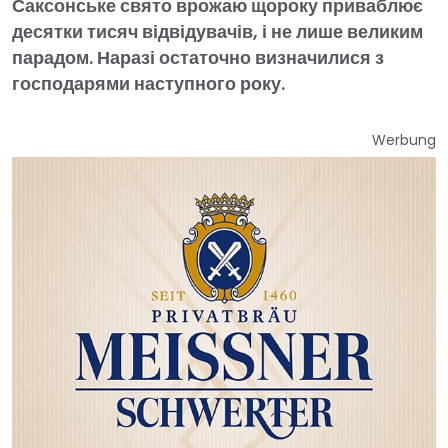
Саксонське свято врожаю щороку приваблює
десятки тисяч відвідувачів, і не лише великим
парадом. Наразі остаточно визначилися з
господарями наступного року.
Werbung