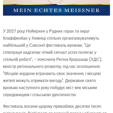
У 2027 році Нойкірхен у Рудних горах та округ
Клаффенбах у Хемніці спільно організовуватимуть
найбільший у Саксонії фестиваль врожаю. "Ця
співпраця надсилає чіткий сигнал: успіх полягає у
спільній роботі", - пояснила Регіна Краушаар (ХДС),
міністр регіонального розвитку, під час оголошення.
"Місцеві кордони втрачають своє значення, і місцеві
жителі можуть отримати вигоду". Державне свято
врожаю наступного року побудує міст між міським
середовищем і сільською ідентичністю.
Фестиваль восени щороку приваблює десятки тисяч