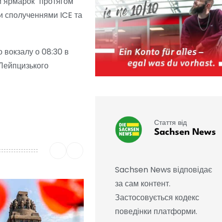
й ярмарок" протягом
и сполученнями ICE та
о вокзалу о 08:30 в
 Лейпцизького
Стаття від
Sachsen News
Sachsen News відповідає
за сам контент.
Застосовується кодекс
поведінки платформи.