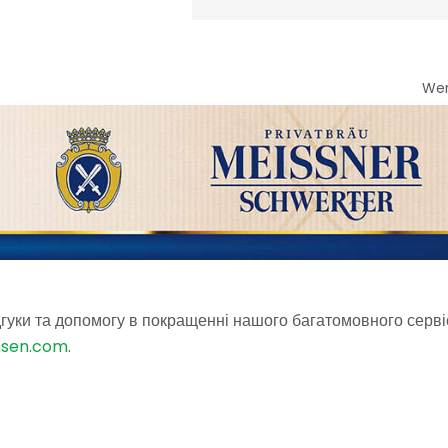
We
гуки та допомогу в покращенні нашого багатомовного серві
hsen.com
.