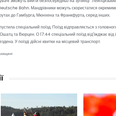
дувачі зможуть вийти безпосередньо на зупинці "Лейпцизьки
а Deutsche Bahn. Мандрівники можуть скористатися окремим
рутах до Гамбурга, Мюнхена та Франкфурта, серед інших.
пустила спеціальний поїзд. Поїзд відправляється з головног
, Ошатц та Вюрцен. О 17:44 спеціальний поїзд від'їжджає від
здена. У поїзді дійсні квитки на місцевий транспорт.
ахищені
ї