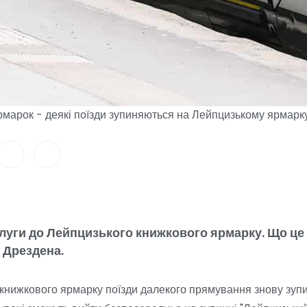
рмарок - деякі поїзди зупиняються на Лейпцизькому ярмарку
уги до Лейпцизького книжкового ярмарку. Що це
 Дрездена.
книжкового ярмарку поїзди далекого прямування знову зуп