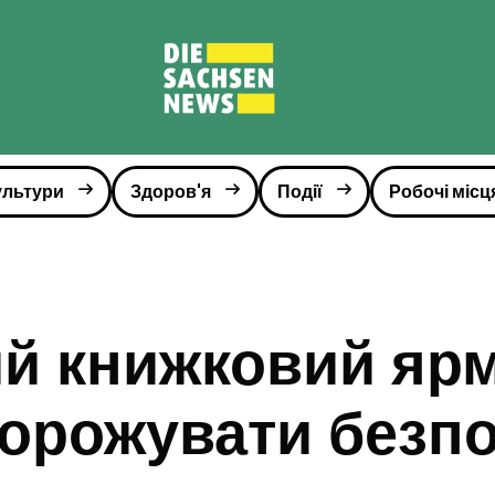
ультури
Здоров'я
Події
Робочі місц
й книжковий ярма
орожувати безп