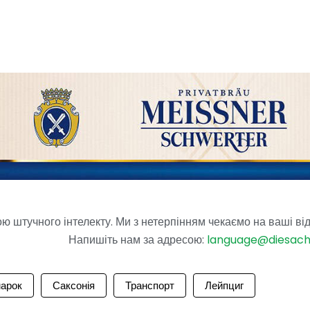
 штучного інтелекту. Ми з нетерпінням чекаємо на ваші від
Напишіть нам за адресою:
language@diesac
арок
Саксонія
Транспорт
Лейпциг