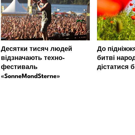
Десятки тисяч людей
До підніжж
відзначають техно-
битві наро
фестиваль
дістатися б
«SonneMondSterne»