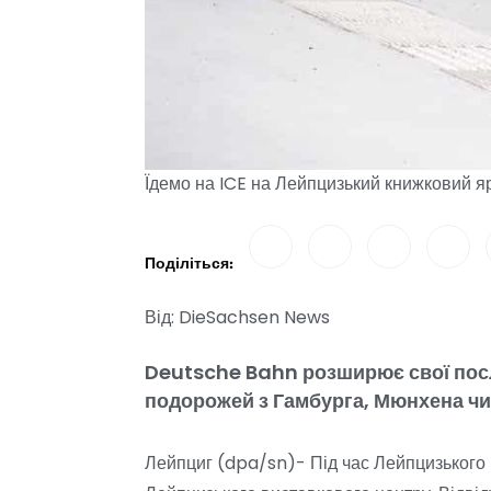
Їдемо на ICE на Лейпцизький книжковий я
Поділіться:
Від: DieSachsen News
Deutsche Bahn розширює свої посл
подорожей з Гамбурга, Мюнхена чи
Лейпциг (dpa/sn)- Під час Лейпцизького 