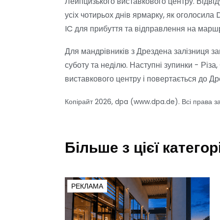
Лейпцизького виставкового центру. Відві
усіх чотирьох днів ярмарку, як оголосил
IC для прибуття та відправлення на марш
Для мандрівників з Дрездена залізниця за
суботу та неділю. Наступні зупинки - Різа
виставкового центру і повертається до Дре
Копірайт 2026, dpa (www.dpa.de). Всі права з
Більше з цієї категорі
РЕКЛАМА