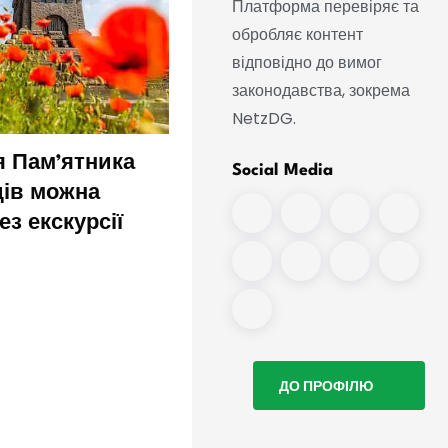
Платформа перевіряє та
обробляє контент
відповідно до вимог
законодавства, зокрема
NetzDG.
я Пам’ятника
Ріхард Вагнер у скрутн
Social Media
дів можна
фінансовому становищ
ез екскурсії
колекція поповнилася
доказовим експонатом
ДО ПРОФІЛЮ