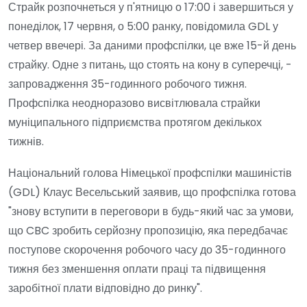
Страйк розпочнеться у п'ятницю о 17:00 і завершиться у
понеділок, 17 червня, о 5:00 ранку, повідомила GDL у
четвер ввечері. За даними профспілки, це вже 15-й день
страйку. Одне з питань, що стоять на кону в суперечці, -
запровадження 35-годинного робочого тижня.
Профспілка неодноразово висвітлювала страйки
муніципального підприємства протягом декількох
тижнів.
Національний голова Німецької профспілки машиністів
(GDL) Клаус Весельський заявив, що профспілка готова
"знову вступити в переговори в будь-який час за умови,
що CBC зробить серйозну пропозицію, яка передбачає
поступове скорочення робочого часу до 35-годинного
тижня без зменшення оплати праці та підвищення
заробітної плати відповідно до ринку".