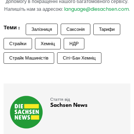
допомогу в покращенні нашого багатомовного сервісу.
Напишіть нам за адресою:
language@diesachsen.com
.
Теми :
Залізниця
Саксонія
Тарифи
Страйки
Хемніц
НДР
Страйк Машиністів
Сіті-Бан Хемніц
Стаття від
Sachsen News