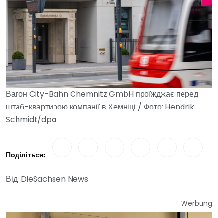
Вагон City-Bahn Chemnitz GmbH проїжджає перед
штаб-квартирою компанії в Хемніці / Фото: Hendrik
Schmidt/dpa
Поділіться:
Від: DieSachsen News
Werbung