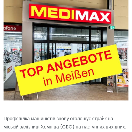
Профспілка машиністів знову оголошує страйк на
міській залізниці Хемніца (CBC) на наступних вихідних.