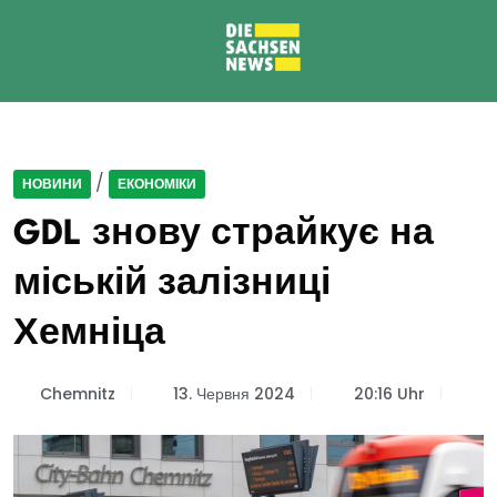
/
НОВИНИ
ЕКОНОМІКИ
GDL знову страйкує на
міській залізниці
Хемніца
Chemnitz
13. Червня 2024
20:16 Uhr