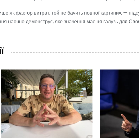
ише як фактор витрат, той не бачить повної картини», — підс
ня наочно демонструє, яке значення має ця галузь для Сво
ї