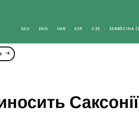
DEU
ENG
UKR
ESP
CZE
SERBŠĆINA (
я
иносить Саксонії