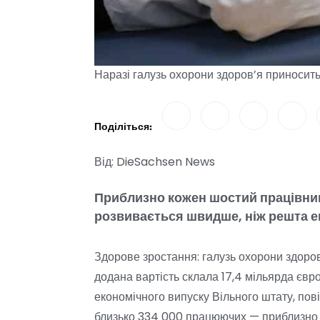
Наразі галузь охорони здоров’я приносить
Поділіться:
Від: DieSachsen News
Приблизно кожен шостий працівник 
розвивається швидше, ніж решта е
Здорове зростання: галузь охорони здоров’
додана вартість склала 17,4 мільярда євро
економічного випуску Вільного штату, по
близько 334 000 працюючих — приблизно к