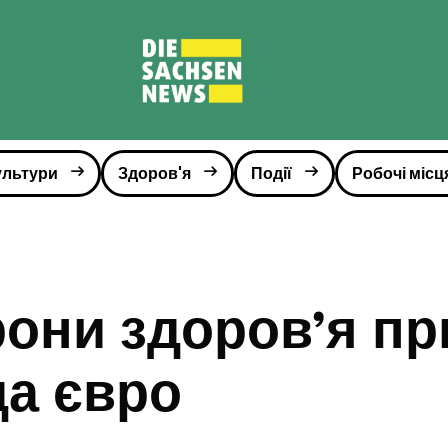
ультури
Здоров'я
Події
Робочі місц
рони здоров’я пр
да євро