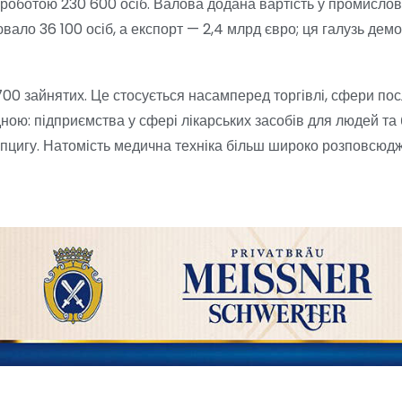
а роботою 230 600 осіб. Валова додана вартість у промислов
ювало 36 100 осіб, а експорт — 2,4 млрд євро; ця галузь де
 700 зайнятих. Це стосується насамперед торгівлі, сфери пос
ною: підприємства у сфері лікарських засобів для людей та 
пцигу. Натомість медична техніка більш широко розповсюдж