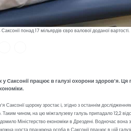
 Саксонії понад 17 мільярдів євро валової доданої вартост
у Саксонії працює в галузі охорони здоров’я. Ця 
кономіки.
я Саксонії щороку зростає і, згідно з останнім дослідженням,
. Таким чином, на цю міжгалузеву галузь припадало 12,2 від
відомило Міністерство економіки в Дрездені. Водночас вона
ожна шоста працююча особа в Саксонії працює в цій галуз