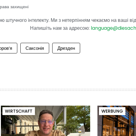
права захищені
 штучного інтелекту. Ми з нетерпінням чекаємо на ваші від
Напишіть нам за адресою:
language@diesac
оров’я
Саксонія
Дрезден
WIRTSCHAFT
WERBUNG