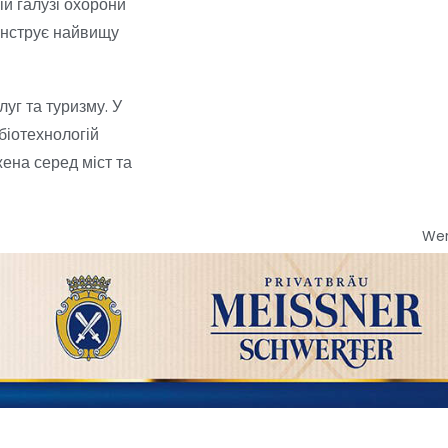
ій галузі охорони
монструє найвищу
луг та туризму. У
біотехнологій
ена серед міст та
We