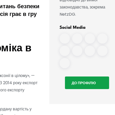
законодавства, зокрема
питань безпеки
Дрон із вибухівкою в
NetzDG.
сія грає в гру
Лейпцигу: Росія вважа
«провокацією»
Social Media
міка в
ксонії в цілому», —
«З 2014 року експорт
ДО ПРОФІЛЮ
ного експорту
одану вартість у