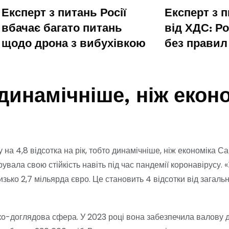
Експерт з питань Росії
Експерт з 
вбачає багато питань
від ХДС: Ро
щодо дрона з вибухівкою
без правил
динамічніше, ніж еконо
на 4,8 відсотка на рік, тобто динамічніше, ніж економіка Са
вала свою стійкість навіть під час пандемії коронавірусу. 
близько 2,7 мільярда євро. Це становить 4 відсотки від загаль
ко-доглядова сфера. У 2023 році вона забезпечила валову д