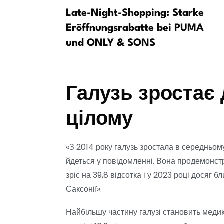
іх справ
Late-Night-Shopping: Starke
 охорону
Eröffnungsrabatte bei PUMA
ига
und ONLY & SONS
Галузь зростає 
цілому
«З 2014 року галузь зростала в середньому 
йдеться у повідомленні. Вона продемонстру
зріс на 39,8 відсотка і у 2023 році досяг 
Саксонії».
Найбільшу частину галузі становить меди