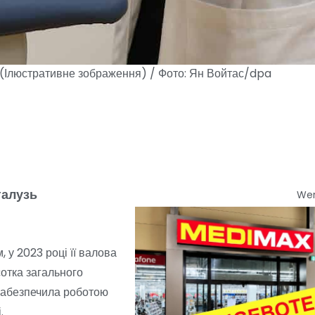
і. (Ілюстративне зображення) / Фото: Ян Войтас/dpa
галузь
We
 у 2023 році її валова
сотка загального
 забезпечила роботою
і.