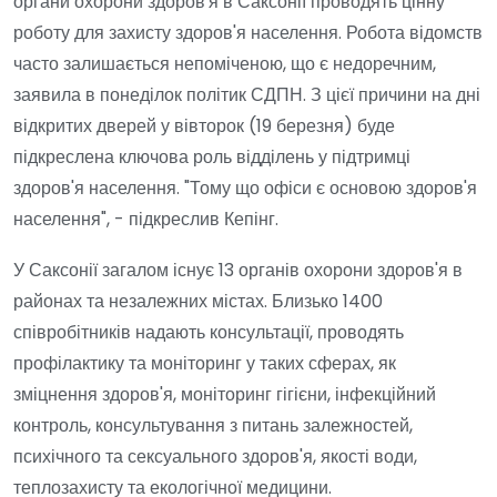
органи охорони здоров'я в Саксонії проводять цінну
роботу для захисту здоров'я населення. Робота відомств
часто залишається непоміченою, що є недоречним,
заявила в понеділок політик СДПН. З цієї причини на дні
відкритих дверей у вівторок (19 березня) буде
підкреслена ключова роль відділень у підтримці
здоров'я населення. "Тому що офіси є основою здоров'я
населення", - підкреслив Кепінг.
У Саксонії загалом існує 13 органів охорони здоров'я в
районах та незалежних містах. Близько 1400
співробітників надають консультації, проводять
профілактику та моніторинг у таких сферах, як
зміцнення здоров'я, моніторинг гігієни, інфекційний
контроль, консультування з питань залежностей,
психічного та сексуального здоров'я, якості води,
теплозахисту та екологічної медицини.