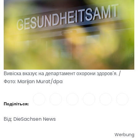
Вивіска вказує на департамент охорони здоров'я. /
Фото: Marijan Murat/dpa
Поділіться:
Від: DieSachsen News
Werbung