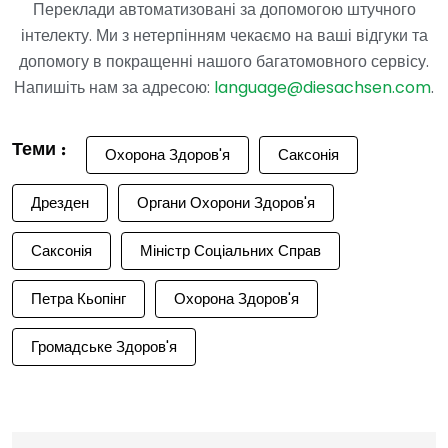
Переклади автоматизовані за допомогою штучного
інтелекту. Ми з нетерпінням чекаємо на ваші відгуки та
допомогу в покращенні нашого багатомовного сервісу.
Напишіть нам за адресою:
language@diesachsen.com
.
Теми :
Охорона Здоров'я
Саксонія
Дрезден
Органи Охорони Здоров'я
Саксонія
Міністр Соціальних Справ
Петра Кьопінг
Охорона Здоров'я
Громадське Здоров'я