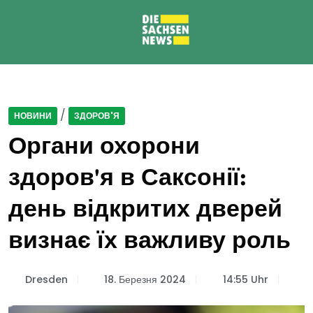
/
НОВИНИ
ЗДОРОВ'Я
Органи охорони
здоров'я в Саксонії:
день відкритих дверей
визнає їх важливу роль
Dresden
18. Березня 2024
14:55 Uhr