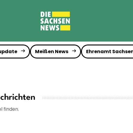
 update
Meißen News
Ehrenamt Sachse
chrichten
l finden.