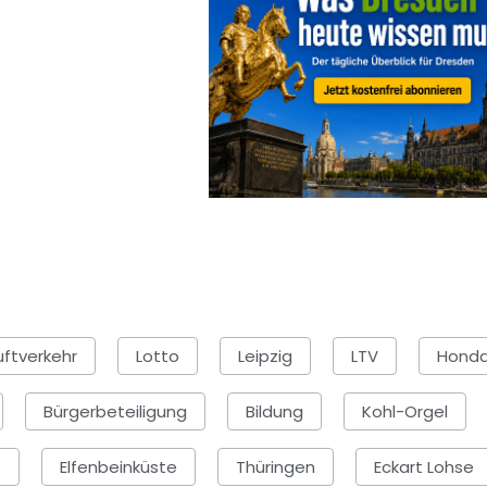
uftverkehr
Lotto
Leipzig
LTV
Hond
Bürgerbeteiligung
Bildung
Kohl-Orgel
t
Elfenbeinküste
Thüringen
Eckart Lohse