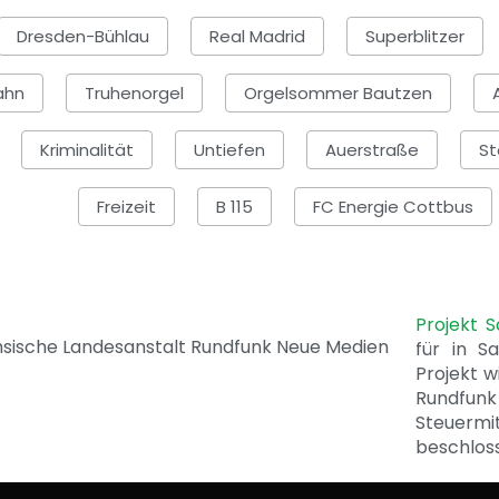
Dresden-Bühlau
Real Madrid
Superblitzer
ahn
Truhenorgel
Orgelsommer Bautzen
Kriminalität
Untiefen
Auerstraße
St
Freizeit
B 115
FC Energie Cottbus
Projekt 
für in S
Projekt w
Rundfunk
Steuerm
beschlos