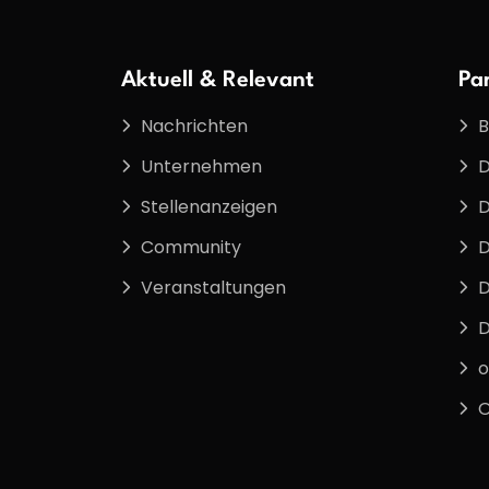
Aktuell & Relevant
Pa
Nachrichten
B
Unternehmen
D
Stellenanzeigen
D
Community
D
Veranstaltungen
D
D
o
O