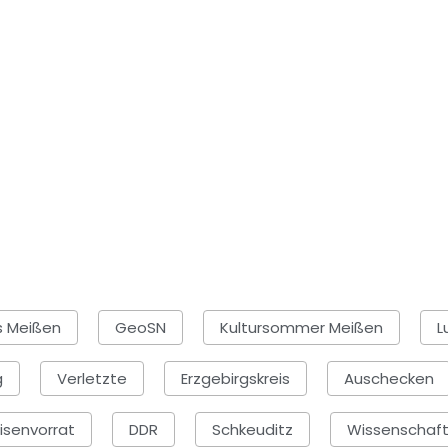
s Meißen
GeoSN
Kultursommer Meißen
L
g
Verletzte
Erzgebirgskreis
Auschecken
risenvorrat
DDR
Schkeuditz
Wissenschaf