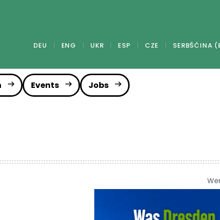
DEU
ENG
UKR
ESP
CZE
SERBŠĆINA (
n
Events
Jobs
We