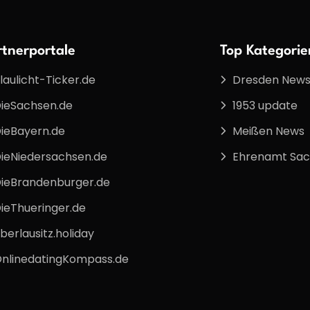
rtnerportale
Top Kategorie
laulicht-Ticker.de
Dresden New
ieSachsen.de
1953 update
ieBayern.de
Meißen News
ieNiedersachsen.de
Ehrenamt Sa
ieBrandenburger.de
ieThueringer.de
berlausitz.holiday
nlinedatingKompass.de