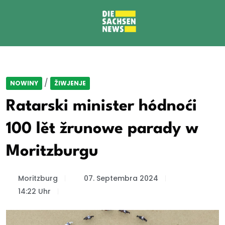
/
NOWINY
ŽIWJENJE
Ratarski minister hódnoći
100 lět žrunowe parady w
Moritzburgu
Moritzburg
07. Septembra 2024
14:22 Uhr