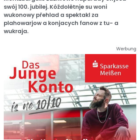
swój 100. jubilej. Kóždolětnje su woni
wukonowy přehlad a spektakl za
plahowarjow a konjacych fanow z tu- a
wukraja.
Werbung