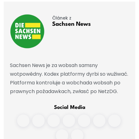
Čłánek z
Sachsen News
Sachsen News je za wobsah samsny
wotpowědny. Kodex platformy dyrbi so wužiwać.
Platforma kontroluje a wobchada wobsah po
prawnych požadawkach, zwłasć po NetzDG.
Social Media