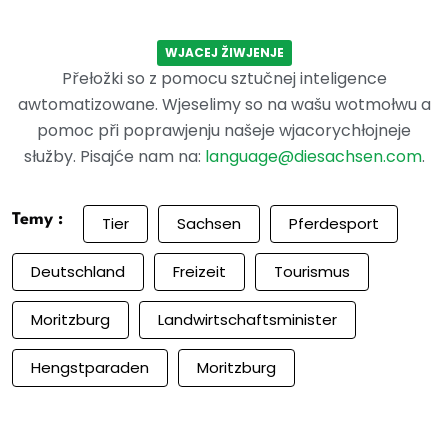
WJACEJ ŽIWJENJE
Přełožki so z pomocu sztučnej inteligence
awtomatizowane. Wjeselimy so na wašu wotmołwu a
pomoc při poprawjenju našeje wjacorychłojneje
słužby. Pisajće nam na:
language@diesachsen.com
.
Temy :
Tier
Sachsen
Pferdesport
Deutschland
Freizeit
Tourismus
Moritzburg
Landwirtschaftsminister
Hengstparaden
Moritzburg