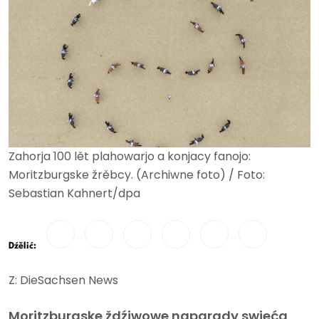
Zahorja 100 lět plahowarjo a konjacy fanojo:
Moritzburgske žrěbcy. (Archiwne foto) / Foto:
Sebastian Kahnert/dpa
Dźělić:
Z: DieSachsen News
Moritzburgske ždźiwowe naparady swjeća