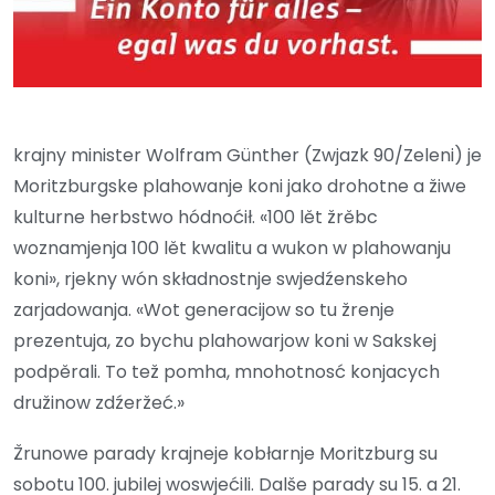
krajny minister Wolfram Günther (Zwjazk 90/Zeleni) je
Moritzburgske plahowanje koni jako drohotne a žiwe
kulturne herbstwo hódnoćił. «100 lět žrěbc
woznamjenja 100 lět kwalitu a wukon w plahowanju
koni», rjekny wón składnostnje swjedźenskeho
zarjadowanja. «Wot generacijow so tu žrenje
prezentuja, zo bychu plahowarjow koni w Sakskej
podpěrali. To tež pomha, mnohotnosć konjacych
družinow zdźeržeć.»
Žrunowe parady krajneje kobłarnje Moritzburg su
sobotu 100. jubilej woswjećili. Dalše parady su 15. a 21.