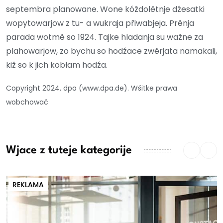
septembra planowane. Wone kóždolětnje dźesatki
wopytowarjow z tu- a wukraja přiwabjeja. Prěnja
parada wotmě so 1924. Tajke hladanja su wažne za
plahowarjow, zo bychu so hodźace zwěrjata namakali,
kiž so k jich kobłam hodźa.
Copyright 2024, dpa (www.dpa.de). Wšitke prawa
wobchować
Wjace z tuteje kategorije
REKLAMA