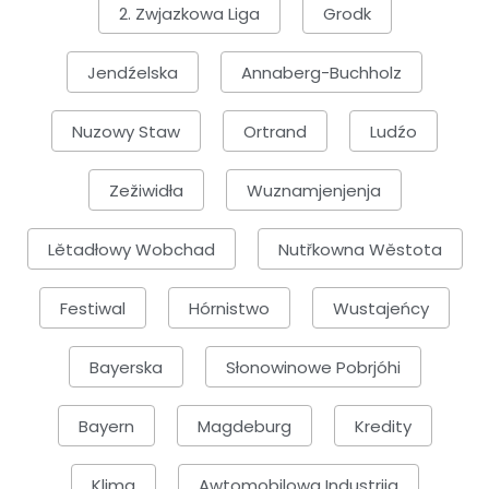
2. Zwjazkowa Liga
Grodk
Jendźelska
Annaberg-Buchholz
Nuzowy Staw
Ortrand
Ludźo
Zežiwidła
Wuznamjenjenja
Lětadłowy Wobchad
Nutřkowna Wěstota
Festiwal
Hórnistwo
Wustajeńcy
Bayerska
Słonowinowe Pobrjóhi
Bayern
Magdeburg
Kredity
Klima
Awtomobilowa Industrija