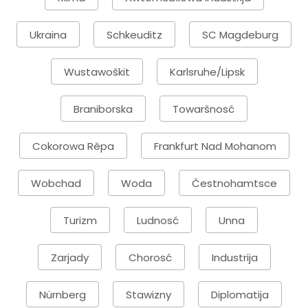
Ukraina
Schkeuditz
SC Magdeburg
Wustawoškit
Karlsruhe/Lipsk
Braniborska
Towaršnosć
Cokorowa Rěpa
Frankfurt Nad Mohanom
Wobchad
Woda
Čestnohamtsce
Turizm
Ludnosć
Unna
Zarjady
Chorosć
Industrija
Nürnberg
Stawizny
Diplomatija