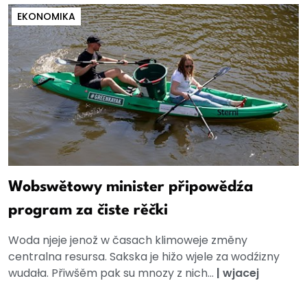
EKONOMIKA
Wobswětowy minister připowědźa
program za čiste rěčki
Woda njeje jenož w časach klimoweje změny
centralna resursa. Sakska je hižo wjele za wodźizny
wudała. Přiwšěm pak su mnozy z nich...
|
wjacej