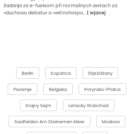
žadanja za e-fuelsom při normalnych awtach za
«duchowu debatu» a «wičnohospo...
|
wjacej
Berlin
Kopańca
Drježdźany
Piwarnje
Belgiska
Porynsko-Pfalca
Krajny Sejm
Letecky Wobchad
Saalfelden Am Steinernen Meer
Moskwa