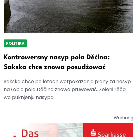
POLITIKA
Kontrowersny nasyp pola Děćina:
Sakska chce znowa posudźować
Sakska chce po lětach wotpokazanja plany za nasyp
na Łobjo pola Děčina znowa pruwować. Zeleni rěča
wo puknjenju nasypa.
Werbung