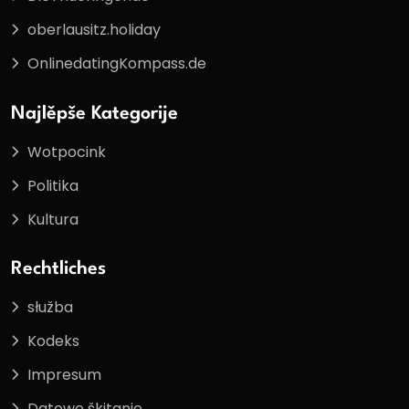
oberlausitz.holiday
OnlinedatingKompass.de
Najlěpše Kategorije
Wotpocink
Politika
Kultura
Rechtliches
słužba
Kodeks
Impresum
Datowe škitanje