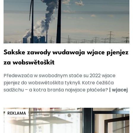
Sakske zawody wudawaja wjace pjenjez
za wobswětoškit
Předewzaća w swobodnym staće su 2022 wjace
pjenjez do wobswětoškita tyknyli. Kotre ćežišća
sadźichu – a kotra branša najwjace płaćeše?
|
wjacej
REKLAMA