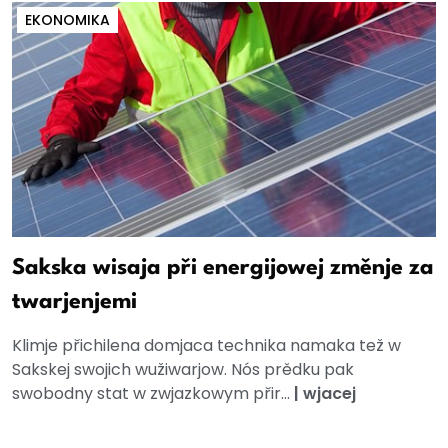
EKONOMIKA
Sakska wisaja při energijowej změnje za
twarjenjemi
Klimje přichilena domjaca technika namaka tež w
Sakskej swojich wužiwarjow. Nós prědku pak
swobodny stat w zwjazkowym přir...
|
wjacej