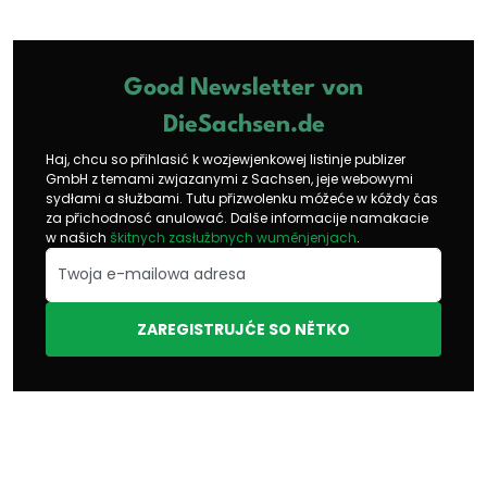
Good Newsletter von
DieSachsen.de
Haj, chcu so přihlasić k wozjewjenkowej listinje publizer
GmbH z temami zwjazanymi z Sachsen, jeje webowymi
sydłami a słužbami. Tutu přizwolenku móžeće w kóždy čas
za přichodnosć anulować. Dalše informacije namakacie
w našich
škitnych zasłužbnych wuměnjenjach
.
ZAREGISTRUJĆE SO NĚTKO