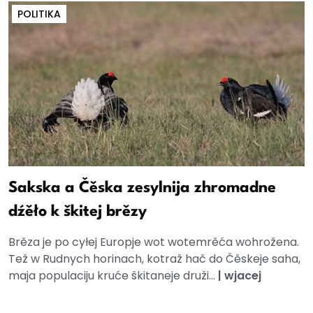
POLITIKA
Sakska a Čěska zesylnija zhromadne
dźěło k škitej brězy
Brěza je po cyłej Europje wot wotemrěća wohrožena.
Tež w Rudnych horinach, kotraž hač do Čěskeje saha,
maja populaciju kruće škitaneje druži...
|
wjacej