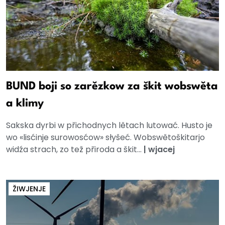
BUND boji so zarězkow za škit wobswěta
a klimy
Sakska dyrbi w přichodnych lětach lutować. Husto je
wo «lisćinje surowosćow» słyšeć. Wobswětoškitarjo
widźa strach, zo tež přiroda a škit...
|
wjacej
ŽIWJENJE