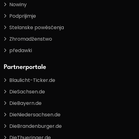
Nowiny
Podprijimje
Stelanske powěsćenja
Zhromadźenstwo
předawki
Partnerportale
Blaulicht-Ticker.de
DieSachsen.de
DieBayern.de
DieNiedersachsen.de
DieBrandenburger.de
DieThueringer.de