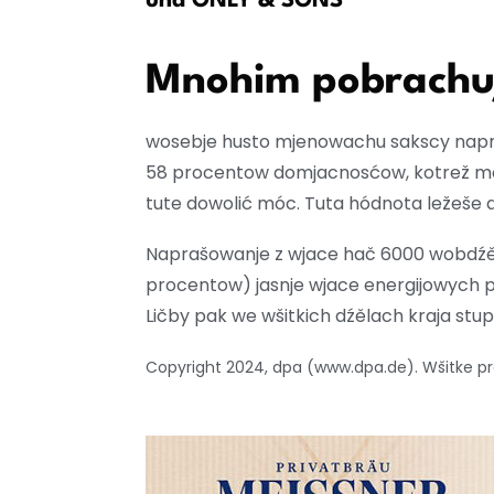
und ONLY & SONS
Mnohim pobrachuja
wosebje husto mjenowachu sakscy napra
58 procentow domjacnosćow, kotrež móhl
tute dowolić móc. Tuta hódnota ležeš
Naprašowanje z wjace hač 6000 wobdźělni
procentow) jasnje wjace energijowych
Ličby pak we wšitkich dźělach kraja stup
Copyright 2024, dpa (www.dpa.de). Wšitke