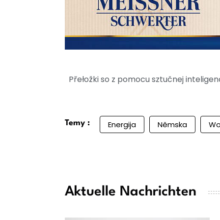
Přełožki so z pomocu sztučnej intelig
Temy :
Energija
Němska
Wo
Aktuelle Nachrichten