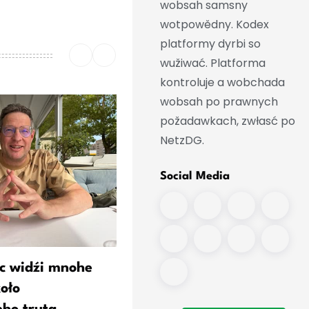
wobsah samsny
wotpowědny. Kodex
platformy dyrbi so
wužiwać. Platforma
kontroluje a wobchada
wobsah po prawnych
požadawkach, zwłasć po
NetzDG.
Social Media
c widźi mnohe
Wěstotny eksperta CDU: R
oło
hraje hru bjez prawidłow