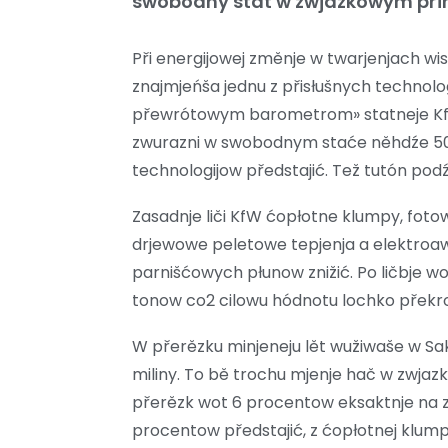
swobodny stat w zwjazkowym při
Při energijowej změnje w twarjenjach w
znajmjeńša jednu z přisłušnych technol
přewrótowym barometrom» statneje KfW
zwurazni w swobodnym staće něhdźe 50 
technologijow předstajić. Tež tutón pod
Zasadnje liči KfW ćopłotne klumpy, fotow
drjewowe peletowe tepjenja a elektroawt
parnišćowych płunow znižić. Po ličbje w
tonow co2 cilowu hódnotu lochko překro
W přerězku minjeneju lět wužiwaše w S
miliny. To bě trochu mjenje hač w zwja
přerězk wot 6 procentow eksaktnje na 
procentow předstajić, z ćopłotnej klum