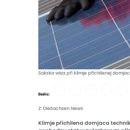
Sakska wisa při klimje přichilenej domj
Dźělić:
Z: DieSachsen News
Klimje přichilena domjaca techni