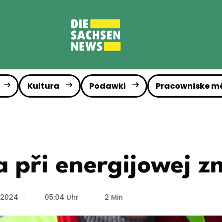
Kultura
Podawki
Pracowniske m
a při energijowej z
 2024
05:04 Uhr
2 Min