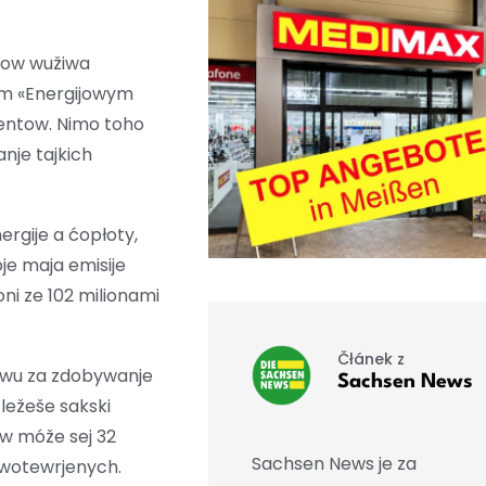
ntow wužiwa
ym «Energijowym
entow. Nimo toho
nje tajkich
ergije a ćopłoty,
je maja emisije
ni ze 102 milionami
Čłánek z
awu za zdobywanje
Sachsen News
ležeše sakski
w móže sej 32
Sachsen News je za
o wotewrjenych.