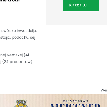
ho truta
K PROFILU
wójske inwesticije.
ajić, podachu, sej
žnej Němskej (41
 (24 procentow).
We