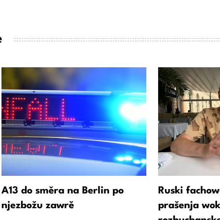
e
A13 do směra na Berlin po
Ruski fachow
njezbožu zawrě
prašenja wok