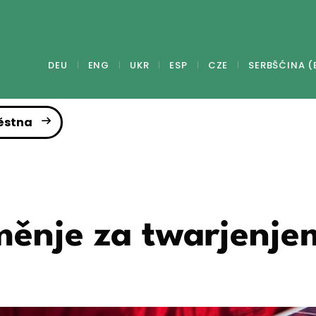
DEU
ENG
UKR
ESP
CZE
SERBŠĆINA (
ěstna
měnje za twarjenje