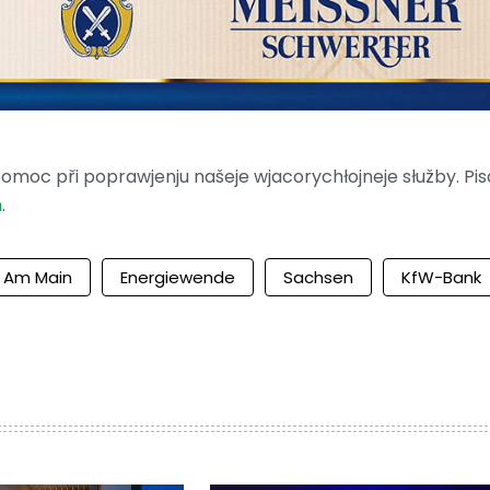
moc při poprawjenju našeje wjacorychłojneje słužby. Pis
m
.
t Am Main
Energiewende
Sachsen
KfW-Bank