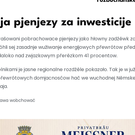
rozbuchanske
 pjenjezy za inwesticije
šowani pobrachowace pjenjezy jako hłowny zadźěwk za s
i sej zasadnje wužiwanje energijowych přewrótow předst
e daloko nad zwjazkowym přerězkom 41 procentow.
kami je jasne regionalne rozdźěle pokazało. Tak je w ju
 přewrótowych domjacnosćow hač we wuchodnej Němskej
aja.
 prawa wobchować