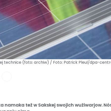
acej technice (foto: archiw) / Foto: Patrick Pleul/dpa-ce
ka namaka tež w Sakskej swojich wužiwarjow. Nó