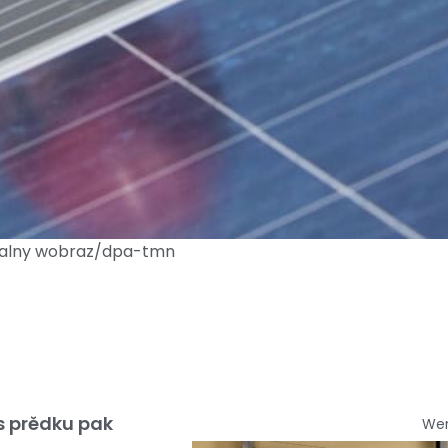
ntralny wobraz/dpa-tmn
s prědku pak
We