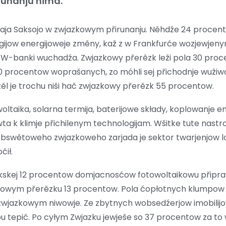
runanju nima.
isaja Saksojo w zwjazkowym přirunanju. Něhdźe 24 proce
ogijow energijoweje změny, kaž z w Frankfurće wozjewjen
-banki wuchadźa. Zwjazkowy přerězk leži pola 30 proc
procentow woprašanych, zo móhli sej přichodnje wužiwa
źěl je trochu niši hač zwjazkowy přerězk 55 procentow.
oltaika, solarna termija, baterijowe składy, koplowanje en
a k klimje přichilenym technologijam. Wšitke tute nastro
obswětoweho zwjazkoweho zarjada je sektor twarjenjow lo
čił.
akskej 12 procentow domjacnosćow fotowoltaikowu připr
zkowym přerězku 13 procentow. Pola ćopłotnych klumpow 
zwjazkowym niwowje. Ze zbytnych wobsedźerjow imobilijo
pu tepić. Po cyłym Zwjazku jewješe so 37 procentow za t