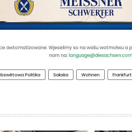
ence awtomatizowane. Wjeselimy so na wašu wotmołwu a po
nam na:
language@diesachsen.co
bswětowa Politika
Sakska
Wohnen
Frankfur