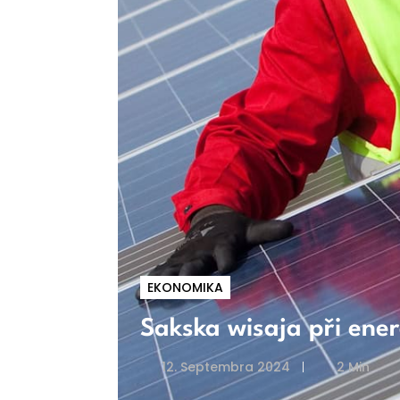
EKONOMIKA
Sakska wisaja při ene
12. Septembra 2024
2 Min