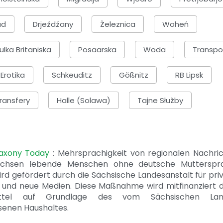
ad
Drježdźany
Železnica
Woheń
lka Britaniska
Posaarska
Woda
Transpo
Erotika
Schkeuditz
Gößnitz
RB Lipsk
ransfery
Halle (Solawa)
Tajne Słužby
Saxony Today
: Mehrsprachigkeit von regionalen Nachri
achsen lebende Menschen ohne deutsche Mutterspr
ird gefördert durch die Sächsische Landesanstalt für pri
 und neue Medien. Diese Maßnahme wird mitfinanziert 
ittel auf Grundlage des vom Sächsischen Lan
senen Haushaltes.