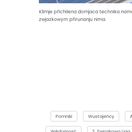
Klimje přichilena domjaca technika nam
zwjazkowym přirunanju nima.
Pomniki
Wustajeńcy
Wědomosć
2. Zwjazkowa Liga