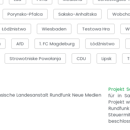
Porynsko-Pfalca
Saksko-Anhaltska
Wobch
Łódźnistwo
Wiesbaden
Testowa Hra
Wu
a
AfD
1. FC Magdeburg
Łódźnistwo
Strowotniske Powołanja
CDU
Lipsk
T
Projekt 
für in S
Projekt w
Rundfunk
Steuerm
beschlos