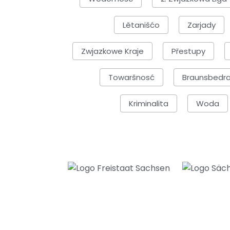
Lětanišćo
Zarjady
Zwjazkowe Kraje
Přestupy
Towaršnosć
Braunsbedr
Kriminalita
Woda