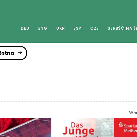
DEU
ENG
UKR
ESP
CZE
SERBŠĆINA (
ěstna
We