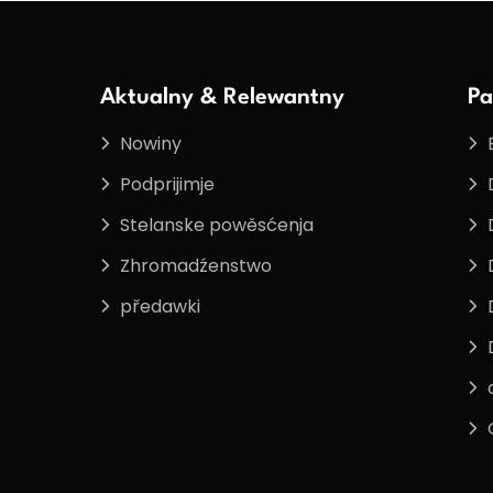
Aktualny & Relewantny
Pa
Nowiny
Podprijimje
Stelanske powěsćenja
Zhromadźenstwo
předawki