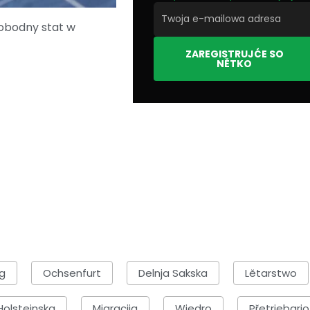
wobodny stat w
ZAREGISTRUJĆE SO
NĚTKO
g
Ochsenfurt
Delnja Sakska
Lětarstwo
olsteinska
Migracija
Wjedro
Přetrjebarjo