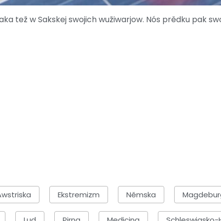
aka tež w Sakskej swojich wužiwarjow. Nós prědku pak s
Awstriska
Ekstremizm
Němska
Magdebur
Lud
Pirna
Medicina
Schleswigsko-H