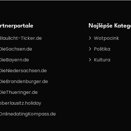
rtnerportale
Najlěpše Katego
Blaulicht-Ticker.de
Wotpocink
DieSachsen.de
Politika
DieBayern.de
Kultura
DieNiedersachsen.de
DieBrandenburger.de
DieThueringer.de
oberlausitz.holiday
OnlinedatingKompass.de