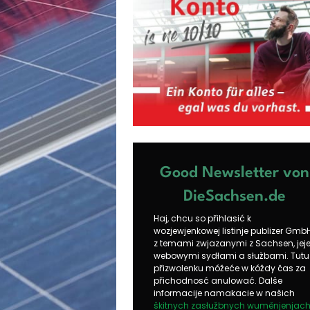
Good Newsletter von
DieSachsen.de
Haj, chcu so přihlasić k
wozjewjenkowej listinje publizer Gmb
z temami zwjazanymi z Sachsen, jej
webowymi sydłami a słužbami. Tutu
přizwolenku móžeće w kóždy čas za
přichodnosć anulować. Dalše
informacije namakacie w našich
škitnych zasłužbnych wuměnjenjac