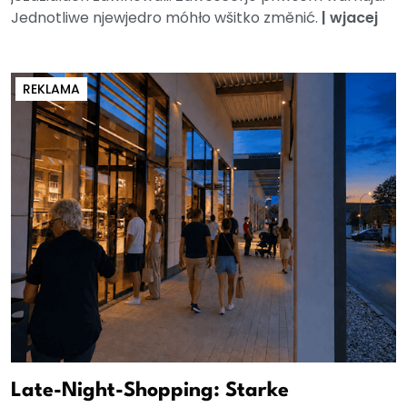
Jednotliwe njewjedro móhło wšitko změnić.
|
wjacej
REKLAMA
Late-Night-Shopping: Starke