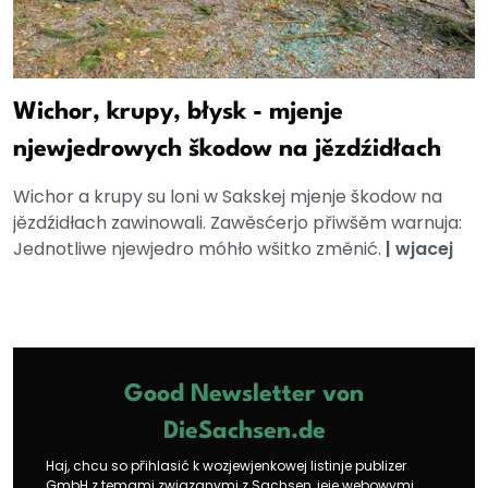
Wichor, krupy, błysk - mjenje
njewjedrowych škodow na jězdźidłach
Wichor a krupy su loni w Sakskej mjenje škodow na
jězdźidłach zawinowali. Zawěsćerjo přiwšěm warnuja:
Jednotliwe njewjedro móhło wšitko změnić.
|
wjacej
Good Newsletter von
DieSachsen.de
Haj, chcu so přihlasić k wozjewjenkowej listinje publizer
GmbH z temami zwjazanymi z Sachsen, jeje webowymi