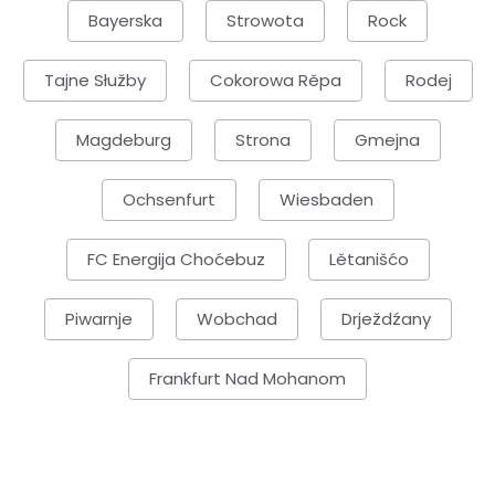
Bayerska
Strowota
Rock
Tajne Słužby
Cokorowa Rěpa
Rodej
Magdeburg
Strona
Gmejna
Ochsenfurt
Wiesbaden
FC Energija Choćebuz
Lětanišćo
Piwarnje
Wobchad
Drježdźany
Frankfurt Nad Mohanom