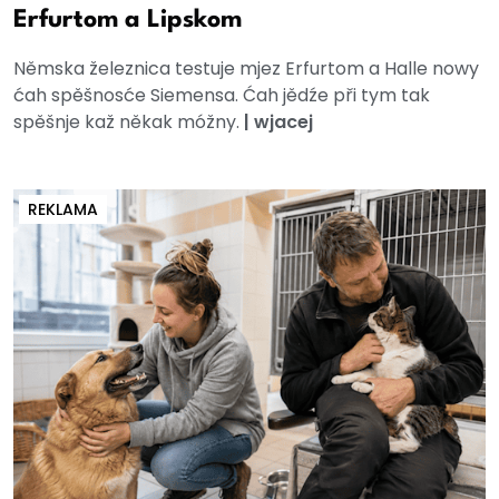
Erfurtom a Lipskom
Němska železnica testuje mjez Erfurtom a Halle nowy
ćah spěšnosće Siemensa. Ćah jědźe při tym tak
spěšnje kaž někak móžny.
|
wjacej
REKLAMA