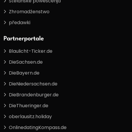
Stelanske powěsćenja
Zhromadźenstwo
předawki
Partnerportale
Blaulicht-Ticker.de
DieSachsen.de
DieBayern.de
DieNiedersachsen.de
DieBrandenburger.de
DieThueringer.de
oberlausitz.holiday
OnlinedatingKompass.de