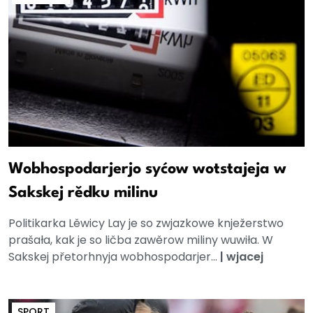
Wobhospodarjerjo syćow wotstajeja w
Sakskej rědku milinu
Politikarka Lěwicy Lay je so zwjazkowe knježerstwo
prašała, kak je so ličba zawěrow miliny wuwiła. W
Sakskej přetorhnyja wobhospodarjer...
|
wjacej
SPORT