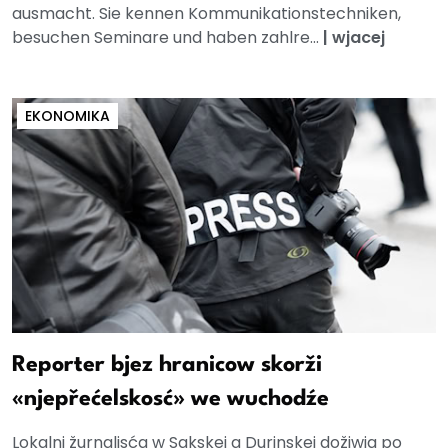
ausmacht. Sie kennen Kommunikationstechniken,
besuchen Seminare und haben zahlre...
|
wjacej
EKONOMIKA
Reporter bjez hranicow skorži
«njepřećelskosć» we wuchodźe
Lokalni žurnalisća w Sakskej a Durinskej dožiwja po