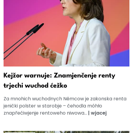
Kejžor warnuje: Znamjenčenje renty
trjechi wuchod ćežko
Za mnohich wuchodnych Němcow je zakonska renta
jenički polster w starobje – čehodla móhło
znapřećiwjenje rentoweho niwowa...
|
wjacej