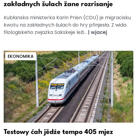
zakładnych šulach žane rozrisanje
Kubłanska ministerka Karin Prien (CDU) je migracisku
kwotu na zakładnych šulach do hry přinjesła. Z wida
filologiskeho zwjazka Sakskeje leži...
|
wjacej
EKONOMIKA
Testowy ćah jědźe tempo 405 mjez