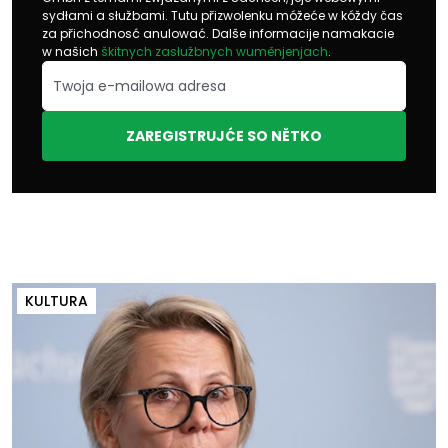
sydłami a słužbami. Tutu přizwolenku móžeće w kóždy čas
za přichodnosć anulować. Dalše informacije namakacie
w našich
škitnych zasłužbnych wuměnjenjach
.
ZAREGISTRUJĆE SO NĚTKO
KULTURA