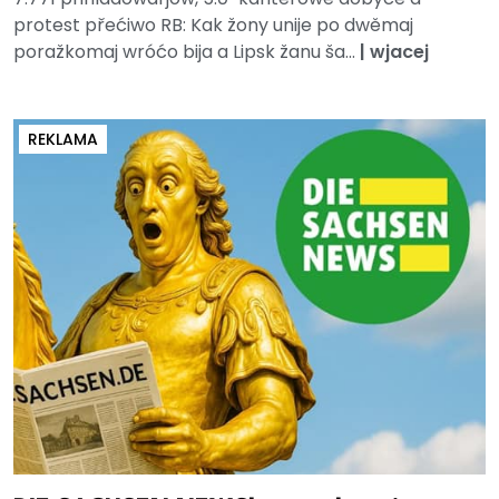
protest přećiwo RB: Kak žony unije po dwěmaj
poražkomaj wróćo bija a Lipsk žanu ša...
|
wjacej
REKLAMA