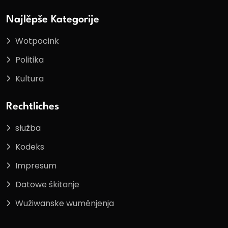
Najlěpše Kategorije
Wotpocink
Politika
Kultura
Rechtliches
słužba
Kodeks
Impresum
Datowe škitanje
Wužiwanske wuměnjenja