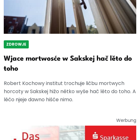
ZDROWJE
Wjace mortwosće w Sakskej hač lěto do
toho
Robert Kochowy institut trochuje ličbu mortwych
horcoty w Sakskej hižo nětko wyše hač lěto do toho. A
lěćo njeje dawno hišće nimo.
Werbung