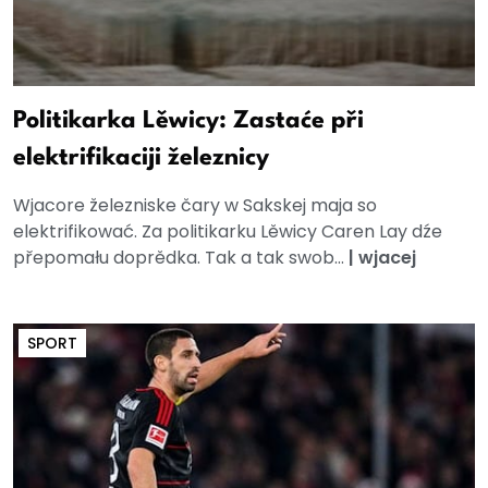
Politikarka Lěwicy: Zastaće při
elektrifikaciji železnicy
Wjacore železniske čary w Sakskej maja so
elektrifikować. Za politikarku Lěwicy Caren Lay dźe
přepomału doprědka. Tak a tak swob...
|
wjacej
SPORT