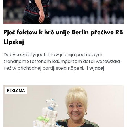
Pjeć faktow k hrě unije Berlin přećiwo RB
Lipskej
Dobyće ze štyrjoch hrow je unija pod nowym
trenarjom Steffenom Baumgartom dotal wotewzała.
Tež w přichodnej partiji steja Köpeni...
|
wjacej
REKLAMA