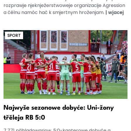
rozprawje njeknježerstwoweje organizacije Agression
a ćělnu namóc hač k smjertnym hroženjam.
|
wjacej
SPORT
Najwyše sezonowe dobyće: Uni-žony
třěleja RB 5:0
7.771 přihladowarjow, 5:0-kanterowe dobyće a