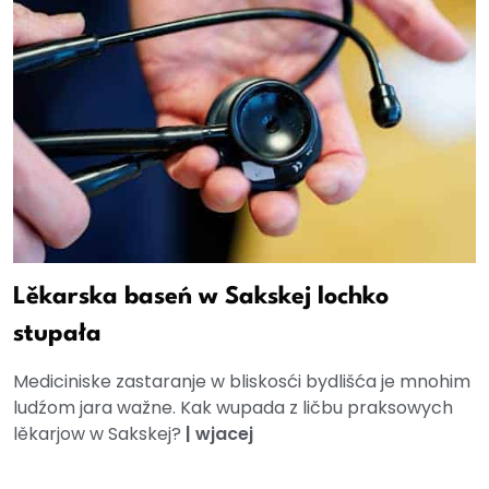
Lěkarska baseń w Sakskej lochko
stupała
Mediciniske zastaranje w bliskosći bydlišća je mnohim
ludźom jara wažne. Kak wupada z ličbu praksowych
lěkarjow w Sakskej?
|
wjacej