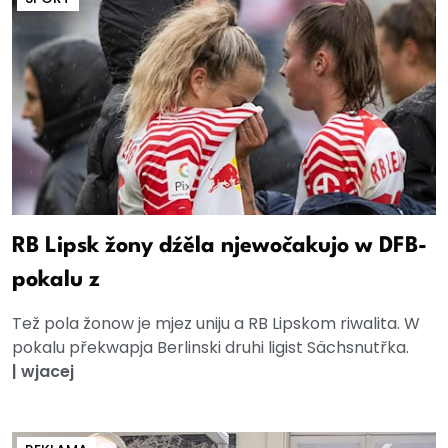
RB Lipsk žony dźěla njewočakujo w DFB-
pokalu z
Tež pola žonow je mjez uniju a RB Lipskom riwalita. W
pokalu překwapja Berlinski druhi ligist Sächsnutřka.
|
wjacej