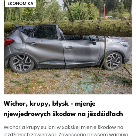
EKONOMIKA
Wichor, krupy, błysk - mjenje
njewjedrowych škodow na jězdźidłach
Wichor a krupy su loni w Sakskej mjenje škodow na
jězdźidłach zawinowali. Zawěsćerjo přiwšěm warnuja: