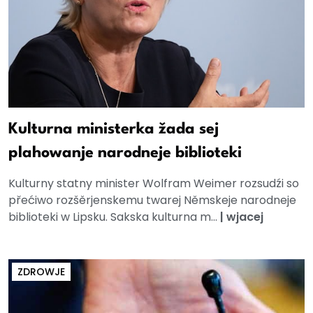
Kulturna ministerka žada sej
plahowanje narodneje biblioteki
Kulturny statny minister Wolfram Weimer rozsudźi so
přećiwo rozšěrjenskemu twarej Němskeje narodneje
biblioteki w Lipsku. Sakska kulturna m...
|
wjacej
ZDROWJE