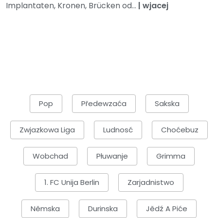
Implantaten, Kronen, Brücken od...
|
wjacej
Pop
Předewzaća
Sakska
Zwjazkowa Liga
Ludnosć
Choćebuz
Wobchad
Płuwanje
Grimma
1. FC Unija Berlin
Zarjadnistwo
Němska
Durinska
Jědź A Piće