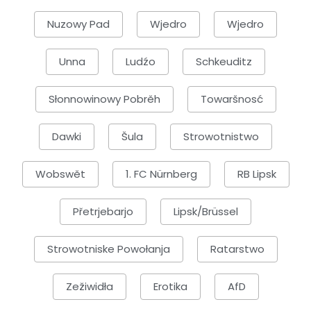
Nuzowy Pad
Wjedro
Wjedro
Unna
Ludźo
Schkeuditz
Słonnowinowy Pobrěh
Towaršnosć
Dawki
Šula
Strowotnistwo
Wobswět
1. FC Nürnberg
RB Lipsk
Přetrjebarjo
Lipsk/Brüssel
Strowotniske Powołanja
Ratarstwo
Zežiwidła
Erotika
AfD