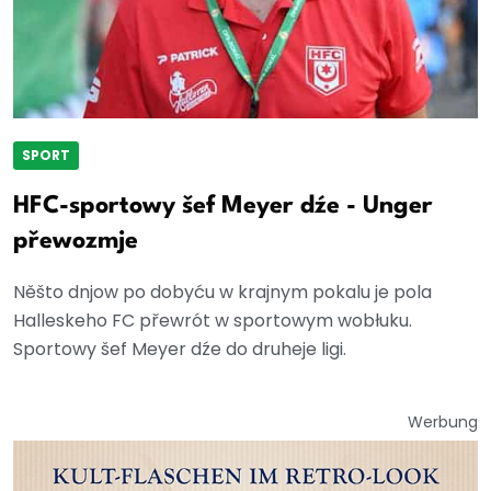
SPORT
HFC-sportowy šef Meyer dźe - Unger
přewozmje
Něšto dnjow po dobyću w krajnym pokalu je pola
Halleskeho FC přewrót w sportowym wobłuku.
Sportowy šef Meyer dźe do druheje ligi.
Werbung