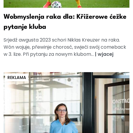
Wobmyslenja raka dla: Křižerowe ćežke
pytanje kluba
Srjedź awgusta 2023 schori Niklas Kreuzer na raka.
Wón wojuje, přewinje chorosć, swjeći swój comeback
w 3. lize. Při pytanju za nowym klubom...
|
wjacej
REKLAMA