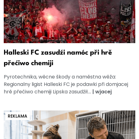
Halleski FC zasudźi namóc při hrě
přećiwo chemiji
Pyrotechnika, wěcne škody a naměstna wěža:
Regionalny ligist Halleski FC je podawki při domjacej
hrě přećiwo chemiji Lipska zasudźił....
|
wjacej
REKLAMA