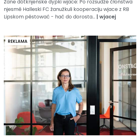
Žane dótknjenske dypki wjace: Po rozsudźe čłonstwa
njesmě Halleski FC žanužkuli kooperaciju wjace z RB
Lipskom pěstować - hač do dorosta...
|
wjacej
REKLAMA