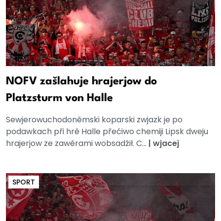
NOFV zašlahuje hrajerjow do
Platzsturm von Halle
Sewjerowuchodoněmski koparski zwjazk je po
podawkach při hrě Halle přećiwo chemiji Lipsk dweju
hrajerjow ze zawěrami wobsadźił. C...
|
wjacej
SPORT