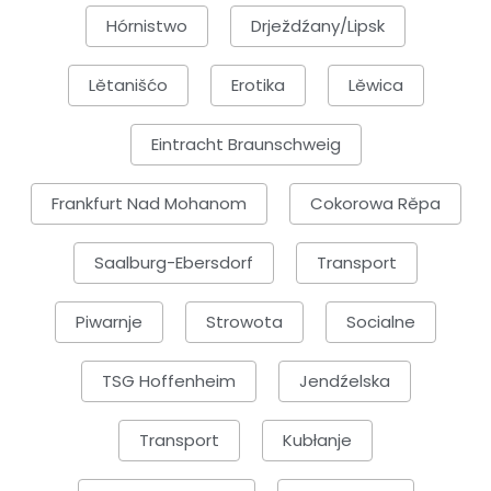
Hórnistwo
Drježdźany/Lipsk
Lětanišćo
Erotika
Lěwica
Eintracht Braunschweig
Frankfurt Nad Mohanom
Cokorowa Rěpa
Saalburg-Ebersdorf
Transport
Piwarnje
Strowota
Socialne
TSG Hoffenheim
Jendźelska
Transport
Kubłanje