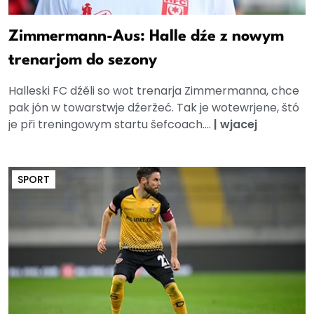
Zimmermann-Aus: Halle dźe z nowym
trenarjom do sezony
Halleski FC dźěli so wot trenarja Zimmermanna, chce
pak jón w towarstwje dźeržeć. Tak je wotewrjene, štó
je při treningowym startu šefcoach....
|
wjacej
SPORT