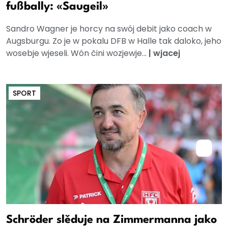
fußbally: «Saugeil»
Sandro Wagner je horcy na swój debit jako coach w
Augsburgu. Zo je w pokalu DFB w Halle tak daloko, jeho
wosebje wjeseli. Wón čini wozjewje...
|
wjacej
SPORT
Schröder slěduje na Zimmermanna jako