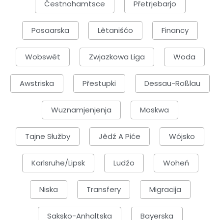
Čestnohamtsce
Přetrjebarjo
Posaarska
Lětanišćo
Financy
Wobswět
Zwjazkowa Liga
Woda
Awstriska
Přestupki
Dessau-Roßlau
Wuznamjenjenja
Moskwa
Tajne Słužby
Jědź A Piće
Wójsko
Karlsruhe/Lipsk
Ludźo
Woheń
Niska
Transfery
Migracija
Saksko-Anhaltska
Bayerska