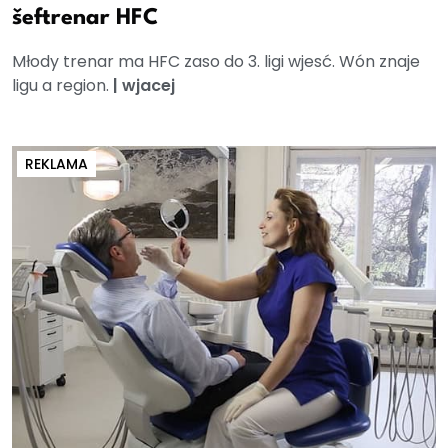
šeftrenar HFC
Młody trenar ma HFC zaso do 3. ligi wjesć. Wón znaje
ligu a region.
|
wjacej
REKLAMA