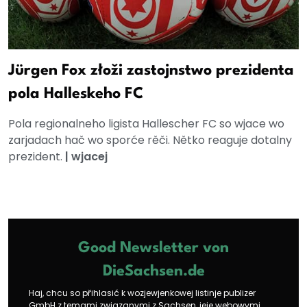
Jürgen Fox złoži zastojnstwo prezidenta
pola Halleskeho FC
Pola regionalneho ligista Hallescher FC so wjace wo
zarjadach hač wo sporće rěči. Nětko reaguje dotalny
prezident.
|
wjacej
Good Newsletter von
DieSachsen.de
Haj, chcu so přihlasić k wozjewjenkowej listinje publizer
GmbH z temami zwjazanymi z Sachsen, jeje webowymi