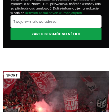
sydłami a słužbami. Tutu přizwolenku móžeće w kóždy čas
za přichodnosć anulować. Dalše informacije namakacie
w našich
škitnych zasłužbnych wuměnjenjach
.
ZAREGISTRUJĆE SO NĚTKO
SPORT