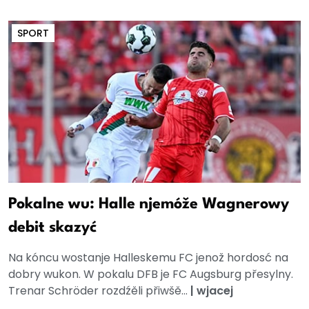
SPORT
Pokalne wu: Halle njemóže Wagnerowy
debit skazyć
Na kóncu wostanje Halleskemu FC jenož hordosć na
dobry wukon. W pokalu DFB je FC Augsburg přesylny.
Trenar Schröder rozdźěli přiwšě...
|
wjacej