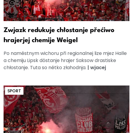
Zwjazk redukuje chłostanje přećiwo
hrajerjej chemije Weigel
Po naměstnym wichoru při regionalnej lize mjez Halle
a chemiju Lipsk dóstanje hrajer Saksow drastiske
chłostanje. Tuta so nětko złahodnja.
|
wjacej
SPORT