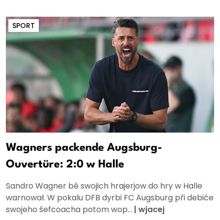
SPORT
Wagners packende Augsburg-
Ouvertüre: 2:0 w Halle
Sandro Wagner bě swojich hrajerjow do hry w Halle
warnował. W pokalu DFB dyrbi FC Augsburg při debiće
swojeho šefcoacha potom wop...
|
wjacej