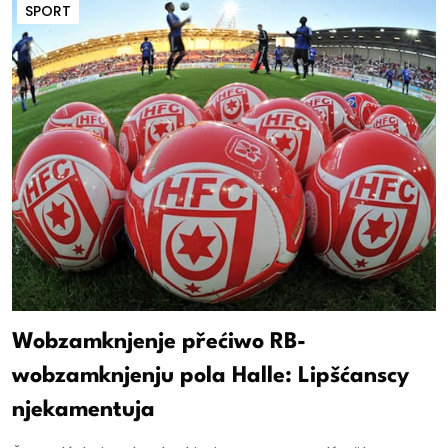
SPORT
Wobzamknjenje přećiwo RB-
wobzamknjenju pola Halle: Lipšćanscy
njekamentuja