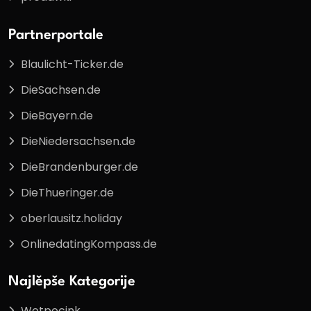
Partnerportale
Blaulicht-Ticker.de
DieSachsen.de
DieBayern.de
DieNiedersachsen.de
DieBrandenburger.de
DieThueringer.de
oberlausitz.holiday
OnlinedatingKompass.de
Najlěpše Kategorije
Wotpocink