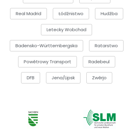
Real Madrid
Łódźnistwo
Hudźba
Letecky Wobchad
Badensko-Württembergska
Ratarstwo
Powětrowy Transport
Radebeul
DFB
Jena/Lipsk
Zwěrjo