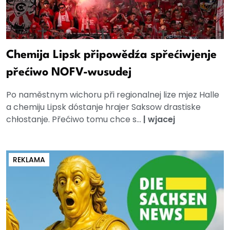
Chemija Lipsk připowědźa spřećiwjenje
přećiwo NOFV-wusudej
Po naměstnym wichoru při regionalnej lize mjez Halle
a chemiju Lipsk dóstanje hrajer Saksow drastiske
chłostanje. Přećiwo tomu chce s...
|
wjacej
REKLAMA