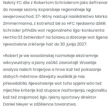
Nałoty FC dźe z Robertom Schröderom jako šeftrenar
do noweje sezony koparskeje regionalneje ligi
sewjerowuchod. 37-lětny nastupi naslědnistwo Marka
Zimmermanna, z kotrehož bě so HFC njedawno dźělił.
Schröder přińdźe wot regionalneho liga-konkurenta
Hertha 03 Zehlendorf na Solawu a dóstanje wot ligena
njewotwisne zrěčenje hač do 30. junija 2027.
«Robert je we wosobinskej rozmołwje ekstremnje
wěcywustojny a jasny zaćišć zawostajił. Wosebje
analyza našich hrajerjow a hrow kaž tež pokazanje
słabych městnow dźewjaty wuslědk je nas
přeswědčiła. Njewotwisnje wot toho spjelni wón tež
mjechke kriterije kaž stupace nazhonjenja, regionalitu
kaž tež znajomosć ligi», rjekny sportowy direktor
Daniel Meyer w zdźělence towarstwa.