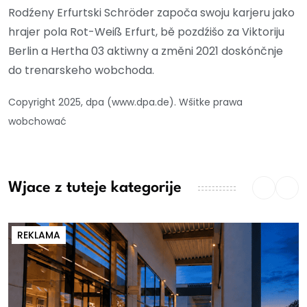
Rodźeny Erfurtski Schröder započa swoju karjeru jako
hrajer pola Rot-Weiß Erfurt, bě pozdźišo za Viktoriju
Berlin a Hertha 03 aktiwny a změni 2021 doskónčnje
do trenarskeho wobchoda.
Copyright 2025, dpa (www.dpa.de). Wšitke prawa
wobchować
Wjace z tuteje kategorije
REKLAMA