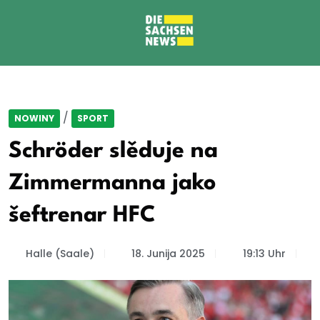
/
NOWINY
SPORT
Schröder slěduje na
Zimmermanna jako
šeftrenar HFC
Halle (Saale)
18. Junija 2025
19:13 Uhr