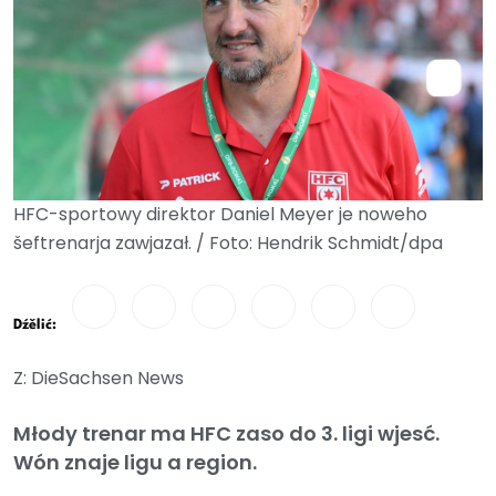
HFC-sportowy direktor Daniel Meyer je noweho
šeftrenarja zawjazał. / Foto: Hendrik Schmidt/dpa
Dźělić:
Z: DieSachsen News
Młody trenar ma HFC zaso do 3. ligi wjesć.
Wón znaje ligu a region.