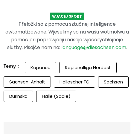
WJACEJ SPORT
Přełožki so z pomocu sztučnej inteligence
awtomatizowane. Wjeselimy so na wašu wotmołwu a
pomoc při poprawjenju našeje wjacorychłojneje
słužby. Pisajće nam na:
language@diesachsen.com
.
Temy :
Kopańca
Regionalliga Nordost
Sachsen-Anhalt
Hallescher FC
Sachsen
Durinska
Halle (Saale)