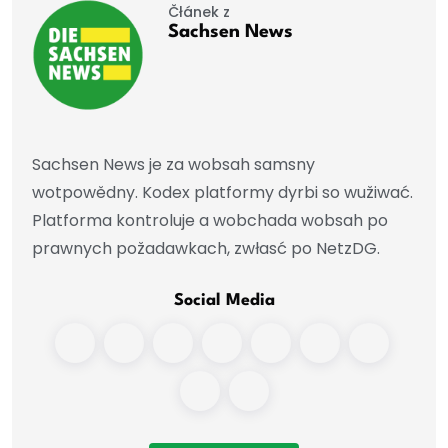
Čłánek z
Sachsen News
Sachsen News je za wobsah samsny
wotpowědny. Kodex platformy dyrbi so wužiwać.
Platforma kontroluje a wobchada wobsah po
prawnych požadawkach, zwłasć po NetzDG.
Social Media