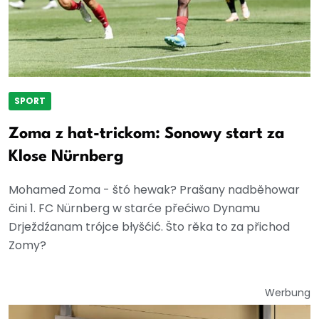
SPORT
Zoma z hat-trickom: Sonowy start za
Klose Nürnberg
Mohamed Zoma - štó hewak? Prašany nadběhowar
čini 1. FC Nürnberg w starće přećiwo Dynamu
Drježdźanam trójce błyšćić. Što rěka to za přichod
Zomy?
Werbung