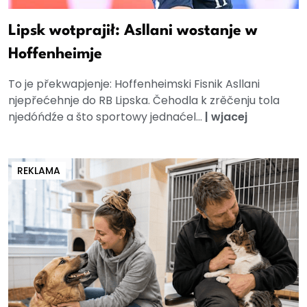
Lipsk wotprajił: Asllani wostanje w
Hoffenheimje
To je překwapjenje: Hoffenheimski Fisnik Asllani
njepřećehnje do RB Lipska. Čehodla k zrěčenju tola
njedóńdźe a što sportowy jednaćel...
|
wjacej
REKLAMA