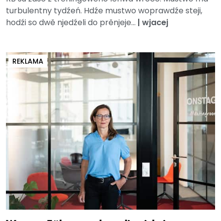
turbulentny tydźeń. Hdźe mustwo woprawdźe steji,
hodźi so dwě njedźeli do prěnjeje...
|
wjacej
REKLAMA