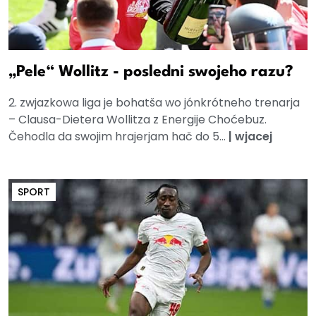
„Pele“ Wollitz - posledni swojeho razu?
2. zwjazkowa liga je bohatša wo jónkrótneho trenarja
– Clausa-Dietera Wollitza z Energije Choćebuz.
Čehodla da swojim hrajerjam hač do 5...
|
wjacej
SPORT