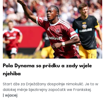
Pola Dynama so prědku a zady wjele
njehiba
Start dźe za Drježdźany dospołnje nimokulić. Je to w
dalokej měrje bjezkrejny započatk we Frankskej.
|
wjacej