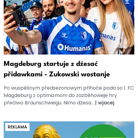
Magdeburg startuje z dźesać
přidawkami - Zukowski wostanje
Po wuspěšnym předsezonowym přihoće poda so 1. FC
Magdeburg z optimizmom do zazběhoweje hry
přećiwo Braunschweigu. Nimo dźesa...
|
wjacej
REKLAMA