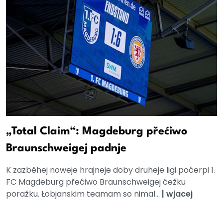
„Total Claim“: Magdeburg přećiwo
Braunschweigej padnje
K zazběhej noweje hrajneje doby druheje ligi poćerpi 1.
FC Magdeburg přećiwo Braunschweigej ćežku
poražku. Łobjanskim teamam so nimal...
|
wjacej