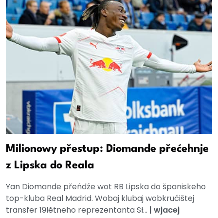
Milionowy přestup: Diomande přećehnje
z Lipska do Reala
Yan Diomande přeńdźe wot RB Lipska do španiskeho
top-kluba Real Madrid. Wobaj klubaj wobkrućištej
transfer 19lětneho reprezentanta Sł...
|
wjacej