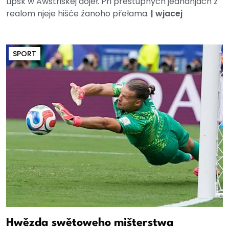
Lipsk w Awstriskej dojěł. Při přestupnych jednanjach z
realom njeje hišće žanoho přełama.
|
wjacej
SPORT
Hwězda swětoweho mišterstwa