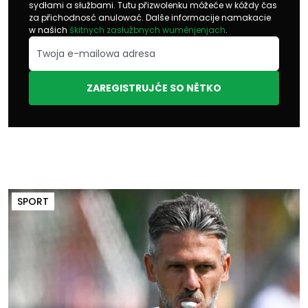
sydłami a słužbami. Tutu přizwolenku móžeće w kóždy čas
za přichodnosć anulować. Dalše informacije namakacie
w našich
škitnych zasłužbnych wuměnjenjach
.
ZAREGISTRUJĆE SO NĚTKO
SPORT