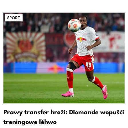
SPORT
Prawy transfer hroži: Diomande wopušći
treningowe lěhwo