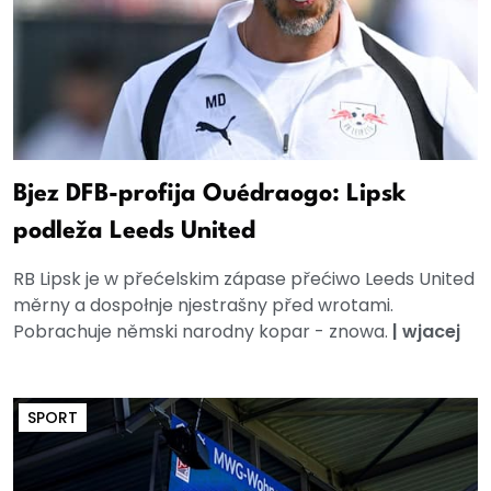
Bjez DFB-profija Ouédraogo: Lipsk
podleža Leeds United
RB Lipsk je w přećelskim zápase přećiwo Leeds United
měrny a dospołnje njestrašny před wrotami.
Pobrachuje němski narodny kopar - znowa.
|
wjacej
SPORT