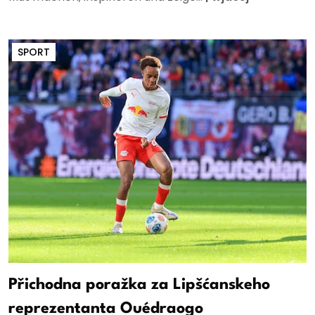
SPORT
Přichodna poražka za Lipšćanskeho
reprezentanta Ouédraogo