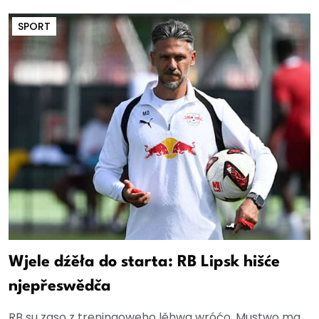
SPORT
Wjele dźěła do starta: RB Lipsk hišće
njepřeswědča
RB su zaso z treningoweho lěhwa wróćo. Mustwo ma