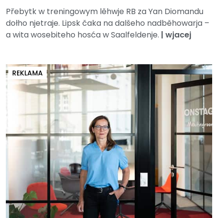
Přebytk w treningowym lěhwje RB za Yan Diomandu
dołho njetraje. Lipsk čaka na dalšeho nadběhowarja –
a wita wosebiteho hosća w Saalfeldenje.
|
wjacej
REKLAMA