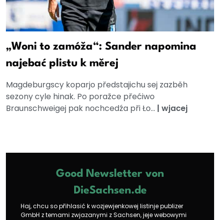
„Woni to zamóža“: Sander napomina
najebać plistu k měrej
Magdeburgscy koparjo předstajichu sej zazběh
sezony cyle hinak. Po poražce přećiwo
Braunschweigej pak nochcedźa při Ło...
|
wjacej
Good Newsletter von
DieSachsen.de
Haj, chcu so přihlasić k wozjewjenkowej listinje publizer
GmbH z temami zwjazanymi z Sachsen, jeje webowymi