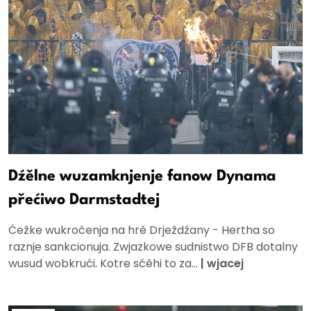
Dźělne wuzamknjenje fanow Dynama
přećiwo Darmstadtej
Ćežke wukročenja na hrě Drježdźany - Hertha so
raznje sankcionuja. Zwjazkowe sudnistwo DFB dotalny
wusud wobkrući. Kotre sćěhi to za...
|
wjacej