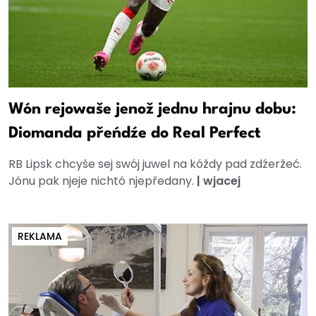
Wón rejowaše jenož jednu hrajnu dobu:
Diomanda přeńdźe do Real Perfect
RB Lipsk chcyše sej swój juwel na kóždy pad zdźeržeć.
Jónu pak njeje nichtó njepředany.
|
wjacej
REKLAMA