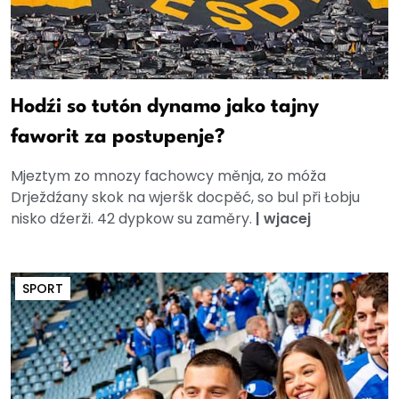
Hodźi so tutón dynamo jako tajny
faworit za postupenje?
Mjeztym zo mnozy fachowcy měnja, zo móža
Drježdźany skok na wjeršk docpěć, so bul při Łobju
nisko dźerži. 42 dypkow su zaměry.
|
wjacej
SPORT