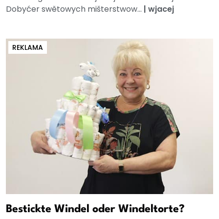
Dobyćer swětowych mišterstwow...
|
wjacej
REKLAMA
Bestickte Windel oder Windeltorte?