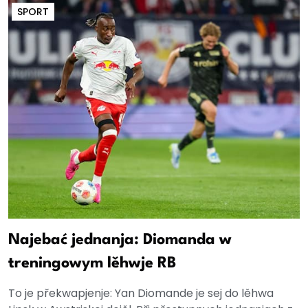
SPORT
Najebać jednanja: Diomanda w
treningowym lěhwje RB
To je překwapjenje: Yan Diomande je sej do lěhwa