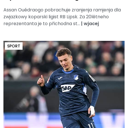
Assan Ouédraogo pobrachuje zranjenja ramjenja dla
zwjazkowy koparski ligist RB Lipsk. Za 20lětneho
reprezentanta je to přichodna st...
|
wjacej
SPORT