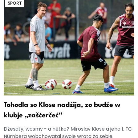
SPORT
Tohodla so Klose nadźija, zo budźe w
klubje „zašćerčeć“
Dźesaty, wosmy - a nětko? Miroslav Klose a jeho 1. FC
Nürnberg wobchowataj swoje wrota za sebje.