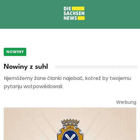
NOWINY
Nowiny z suhl
Njemóžemy žane čłanki najebać, kotrež by twojemu
pytanju wotpowědowali.
Werbung