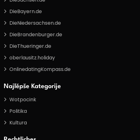
DieBayern.de
DieNiedersachsen.de
DieBrandenburger.de
DieThueringer.de
oberlausitz.holiday
OnlinedatingKompass.de
Najlěpše Kategorije
Wotpocink
Politika
Kultura
Rechtliches