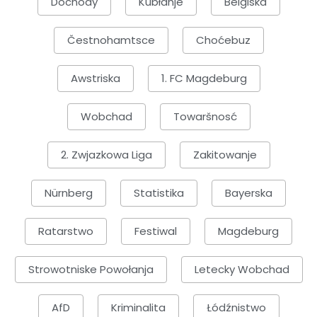
Dochody
Kubłanje
Belgiska
Čestnohamtsce
Choćebuz
Awstriska
1. FC Magdeburg
Wobchad
Towaršnosć
2. Zwjazkowa Liga
Zakitowanje
Nürnberg
Statistika
Bayerska
Ratarstwo
Festiwal
Magdeburg
Strowotniske Powołanja
Letecky Wobchad
AfD
Kriminalita
Łódźnistwo