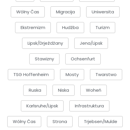
Wólny Čas
Migracija
Uniwersita
Ekstremizm
Hudźba
Turizm
Lipsk/Drježdźany
Jena/Lipsk
Stawizny
Ochsenfurt
TSG Hoffenheim
Mosty
Twarstwo
Ruska
Niska
Woheń
Karlsruhe/Lipsk
Infrastruktura
Wólny Čas
Strona
Trjebsen/Mulde