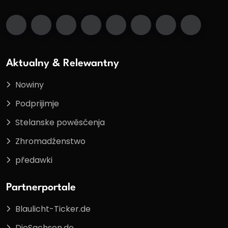
Aktualny & Relewantny
Nowiny
Podprijimje
Stelanske powěsćenja
Zhromadźenstwo
předawki
Partnerportale
Blaulicht-Ticker.de
DieSachsen.de