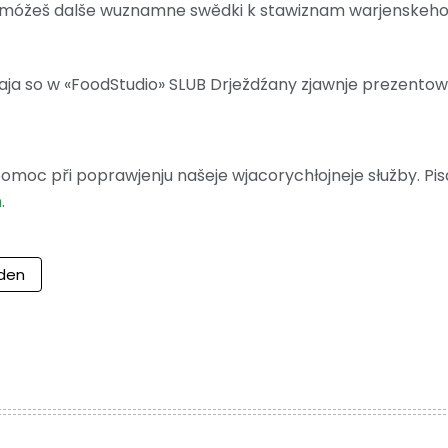
rom móžeš dalše wuznamne swědki k stawiznam warjenskeh
aja so w «FoodStudio» SLUB Drježdźany zjawnje prezentow
moc při poprawjenju našeje wjacorychłojneje słužby. Pis
m
.
den