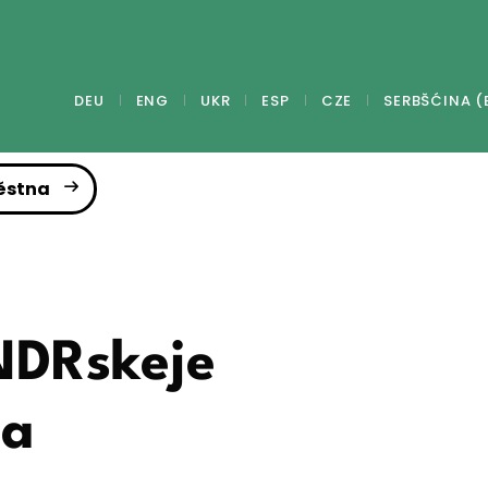
DEU
ENG
UKR
ESP
CZE
SERBŠĆINA (
ěstna
NDRskeje
na