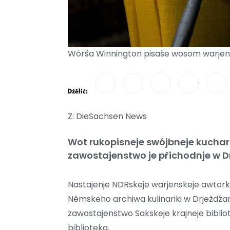
Wórša Winnington pisaše wosom warjens
Dźělić:
Z: DieSachsen News
Wot rukopisneje swójbneje kuchar
zawostajenstwo je přichodnje w D
Nastajenje NDRskeje warjenskeje awtork
Němskeho archiwa kulinariki w Drježdźa
zawostajenstwo Sakskeje krajneje bibliote
biblioteka.