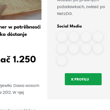
požadawkach, zwłasć po
NetzDG.
Social Media
er w potrěbnosći
Wustajeńca wo erotiskich
rka dóstanje
wobchodach jako špihel
přewrótowych lět
ač 1.250
K PROFILU
ozjewiła. Dawa wosom
2012. W njej