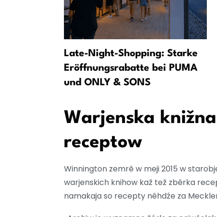
ter Birr na
Late-Night-Shopping: Starke
Eröffnungsrabatte bei PUMA
und ONLY & SONS
Warjenska knižna
receptow
Winnington zemrě w meji 2015 w starobj
warjenskich knihow kaž tež zběrka rece
namakaja so recepty něhdźe za Mecklen