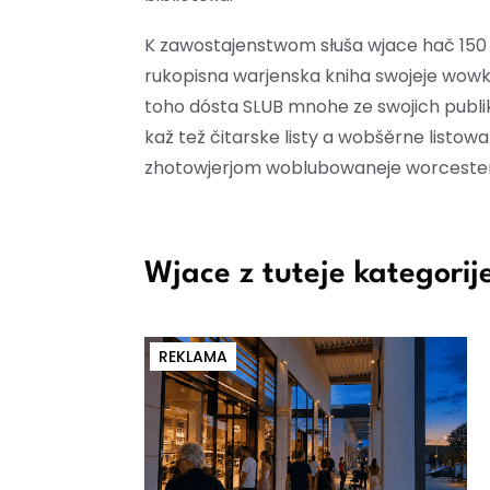
K zawostajenstwom słuša wjace hač 150 
rukopisna warjenska kniha swojeje wowki 
toho dósta SLUB mnohe ze swojich publik
kaž tež čitarske listy a wobšěrne listowa
zhotowjerjom woblubowaneje worcester
Wjace z tuteje kategorij
REKLAMA