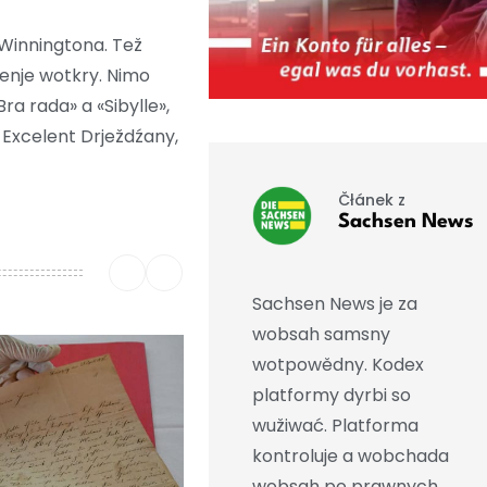
Winningtona. Tež
jenje wotkry. Nimo
a rada» a «Sibylle»,
B Excelent Drježdźany,
Čłánek z
Sachsen News
Sachsen News je za
wobsah samsny
wotpowědny. Kodex
platformy dyrbi so
wužiwać. Platforma
kontroluje a wobchada
wobsah po prawnych