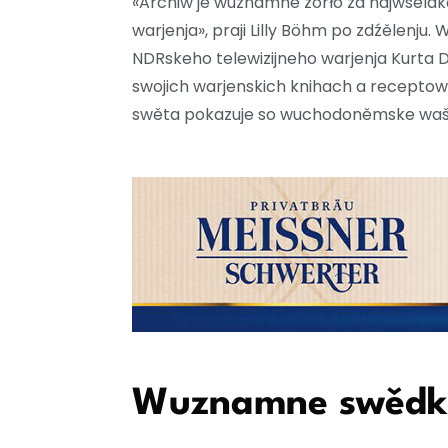
«Archiw je wuznamne žórło za najwšelak
warjenja», praji Lilly Böhm po zdźělenju.
NDRskeho telewizijneho warjenja Kurta
swojich warjenskich knihach a recepto
swěta pokazuje so wuchodoněmske wašn
Wuznamne swědki