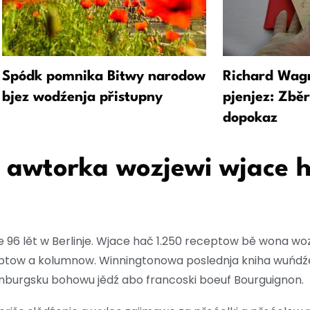
Spódk pomnika Bitwy narodow
Richard Wagn
bjez wodźenja přistupny
pjenjez: Zbě
dopokaz
 awtorka wozjewi wjace h
e 96 lět w Berlinje. Wjace hač 1.250 receptow bě wona w
ptow a kolumnow. Winningtonowa poslednja kniha wuńdźe 
burgsku bohowu jědź abo francoski boeuf Bourguignon.