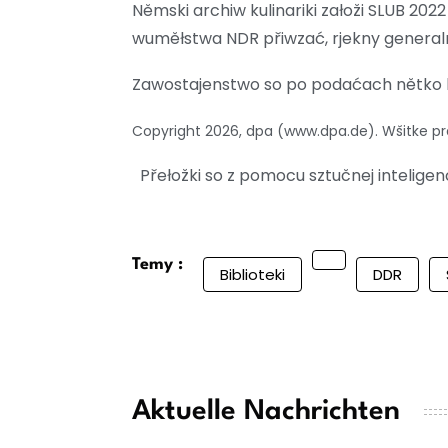
Němski archiw kulinariki załoži SLUB 2
wuměłstwa NDR přiwzać, rjekny general
Zawostajenstwo so po podaćach nětko bi
Copyright 2026, dpa (www.dpa.de). Wšitke
Přełožki so z pomocu sztučnej intelig
Temy :
Biblioteki
DDR
Aktuelle Nachrichten