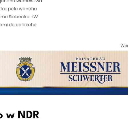
 rjaneho wuměłstwa
nětko pola woneho
ama Siebecka. «W
tami do dalokeho
We
o w NDR