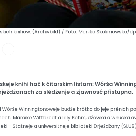
kich knihow. (Archivbild) / Foto: Monika Skolimowska/d
skeje knihi hač k čitarskim listam: Wórša Winni
rježdźanach za slědźenje a zjawnosć přistupna.
i Wórše Winningtonoweje budźe krótko do jeje prěnich po
nach. Maraike Wittbrodt a Lilly Böhm, dźowka a wnučka a
ki – Statneje a uniwersitneje biblioteki Drježdźany (SLUB) 