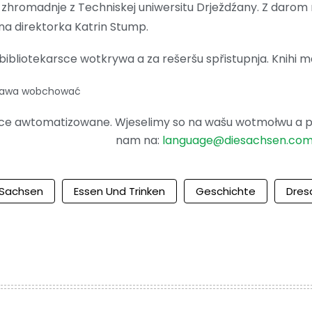
022 zhromadnje z Techniskej uniwersitu Drježdźany. Z da
na direktorka Katrin Stump.
bliotekarsce wotkrywa a za rešeršu spřistupnja. Knihi m
 prawa wobchować
ence awtomatizowane. Wjeselimy so na wašu wotmołwu a po
nam na:
language@diesachsen.co
Sachsen
Essen Und Trinken
Geschichte
Dres