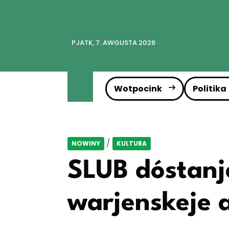
PJATK, 7. AWGUSTA 2026
Wotpocink
Politika
/
NOWINY
KULTURA
SLUB dóstanj
warjenskeje 