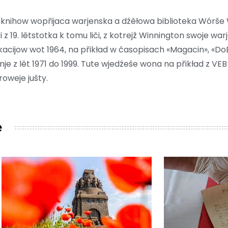
knihow wopřijaca warjenska a dźěłowa biblioteka Wórše 
z 19. lětstotka k tomu liči, z kotrejž Winnington swoje war
acijow wot 1964, na přikład w časopisach «Magacin», «DoBr
nje z lět 1971 do 1999. Tute wjedźeše wona na přikład z VE
oweje jušty.
e