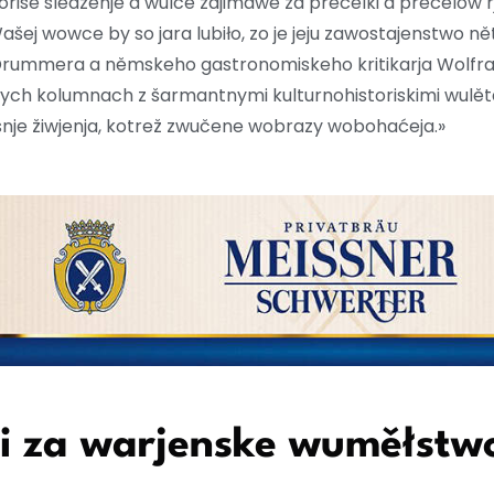
oriše slědźenje a wulce zajimawe za přećelki a přećelow
 Wašej wowce by so jara lubiło, zo je jeju zawostajenstwo 
 Drummera a němskeho gastronomiskeho kritikarja Wolfr
wych kolumnach z šarmantnymi kulturnohistoriskimi wulě
je žiwjenja, kotrež zwučene wobrazy wobohaćeja.»
 za warjenske wuměłstw