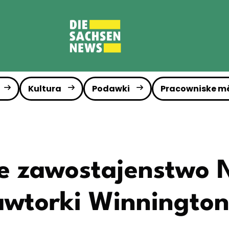
Kultura
Podawki
Pracowniske m
e zawostajenstwo 
awtorki Winningto