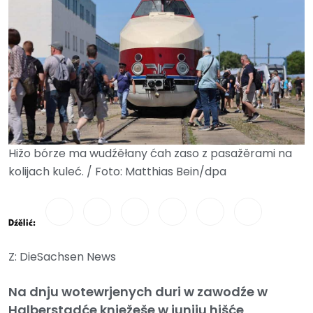
Hižo bórze ma wudźěłany ćah zaso z pasažěrami na
kolijach kuleć. / Foto: Matthias Bein/dpa
Dźělić:
Z: DieSachsen News
Na dnju wotewrjenych duri w zawodźe w
Halberstadće knježeše w juniju hišće