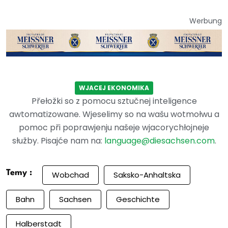
Werbung
WJACEJ EKONOMIKA
Přełožki so z pomocu sztučnej inteligence
awtomatizowane. Wjeselimy so na wašu wotmołwu a
pomoc při poprawjenju našeje wjacorychłojneje
słužby. Pisajće nam na:
language@diesachsen.com
.
Temy :
Wobchad
Saksko-Anhaltska
Bahn
Sachsen
Geschichte
Halberstadt