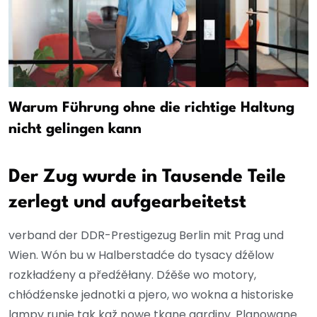
Warum Führung ohne die richtige Haltung
nicht gelingen kann
Der Zug wurde in Tausende Teile
zerlegt und aufgearbeitetst
verband der DDR-Prestigezug Berlin mit Prag und
Wien. Wón bu w Halberstadće do tysacy dźělow
rozkładźeny a předźěłany. Dźěše wo motory,
chłódźenske jednotki a pjero, wo wokna a historiske
lampy runje tak kaž nowe tkane gardiny. Planowane