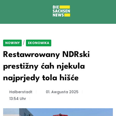
/
NOWINY
EKONOMIKA
Restawrowany NDRski
prestižny ćah njekula
najprjedy tola hišće
Halberstadt
01. Awgusta 2025
13:54 Uhr