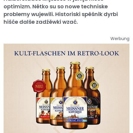
optimizm. Nětko su so nowe techniske
problemy wujewili. Historiski spěšnik dyrbi
hišće dalše zadźěwki wzać.
Werbung