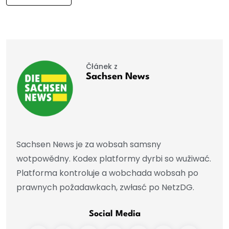
Čłánek z
Sachsen News
Sachsen News je za wobsah samsny
wotpowědny. Kodex platformy dyrbi so wužiwać.
Platforma kontroluje a wobchada wobsah po
prawnych požadawkach, zwłasć po NetzDG.
Social Media