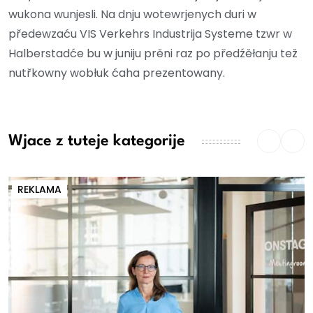
wukona wunjesli. Na dnju wotewrjenych duri w
předewzaću VIS Verkehrs Industrija Systeme tzwr w
Halberstadće bu w juniju prěni raz po předźěłanju tež
nutřkowny wobłuk ćaha prezentowany.
Wjace z tuteje kategorije
REKLAMA