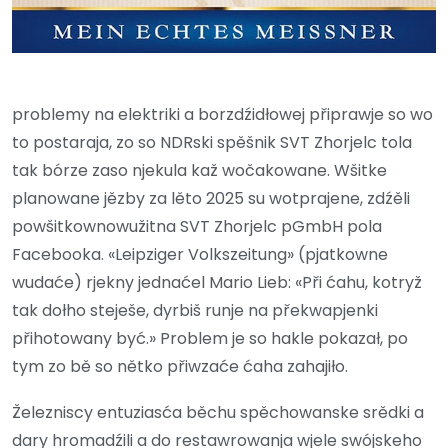
problemy na elektriki a borzdźidłowej připrawje so wo
to postaraja, zo so NDRski spěšnik SVT Zhorjelc tola
tak bórze zaso njekula kaž wočakowane. Wšitke
planowane jězby za lěto 2025 su wotprajene, zdźěli
powšitkownowužitna SVT Zhorjelc pGmbH pola
Facebooka. «Leipziger Volkszeitung» (pjatkowne
wudaće) rjekny jednaćel Mario Lieb: «Při ćahu, kotryž
tak dołho steješe, dyrbiš runje na překwapjenki
přihotowany być.» Problem je so hakle pokazał, po
tym zo bě so nětko přiwzaće ćaha zahajiło.
Železniscy entuziasća běchu spěchowanske srědki a
dary hromadźili a do restawrowanja wjele swójskeho