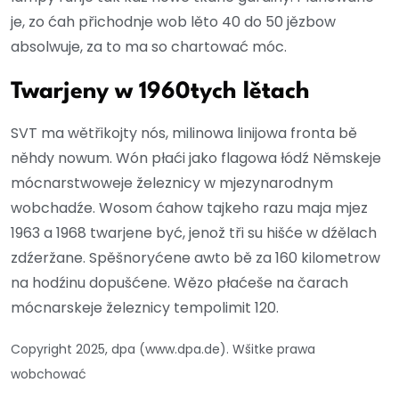
je, zo ćah přichodnje wob lěto 40 do 50 jězbow
absolwuje, za to ma so chartować móc.
Twarjeny w 1960tych lětach
SVT ma wětřikojty nós, milinowa linijowa fronta bě
něhdy nowum. Wón płaći jako flagowa łódź Němskeje
mócnarstwoweje železnicy w mjezynarodnym
wobchadźe. Wosom ćahow tajkeho razu maja mjez
1963 a 1968 twarjene być, jenož tři su hišće w dźělach
zdźeržane. Spěšnoryćene awto bě za 160 kilometrow
na hodźinu dopušćene. Wězo płaćeše na čarach
mócnarskeje železnicy tempolimit 120.
Copyright 2025, dpa (www.dpa.de). Wšitke prawa
wobchować