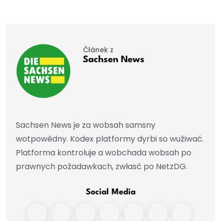
Čłánek z
Sachsen News
Sachsen News je za wobsah samsny
wotpowědny. Kodex platformy dyrbi so wužiwać.
Platforma kontroluje a wobchada wobsah po
prawnych požadawkach, zwłasć po NetzDG.
Social Media