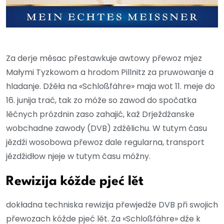
Za derje měsac přestawkuje awtowy přewoz mjez
Małymi Tyzkowom a hrodom Pillnitz za pruwowanje a
hladanje. Dźěła na «Schloßfähre» maja wot 11. meje do
16. junija trać, tak zo móže so zawod do spočatka
lěćnych prózdnin zaso zahajić, kaž Drježdźanske
wobchadne zawody (DVB) zdźělichu. W tutym času
jězdźi wosobowa přewoz dale regularna, transport
jězdźidłow njeje w tutym času móžny.
Rewizija kóžde pjeć lět
dokładna techniska rewizija přewjedźe DVB při swojich
přewozach kóžde pjeć lět. Za «Schloßfähre» dźe k