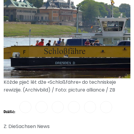
Kóžde pjeć lět dźe «Schloßfähre» do techniskeje
rewizije. (Archivbild) / Foto: picture alliance / ZB
Dźělić:
Z: DieSachsen News