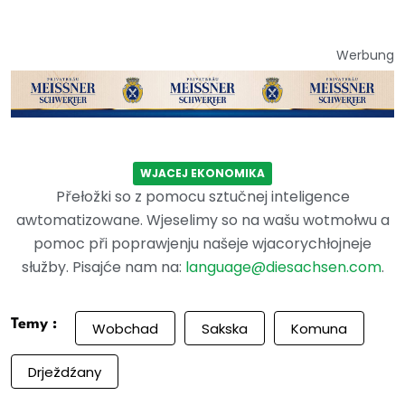
Werbung
WJACEJ EKONOMIKA
Přełožki so z pomocu sztučnej inteligence
awtomatizowane. Wjeselimy so na wašu wotmołwu a
pomoc při poprawjenju našeje wjacorychłojneje
słužby. Pisajće nam na:
language@diesachsen.com
.
Temy :
Wobchad
Sakska
Komuna
Drježdźany