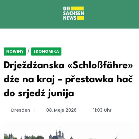
/
NOWINY
EKONOMIKA
Drježdźanska «Schloßfähre»
dźe na kraj – přestawka hač
do srjedź junija
Dresden
08. Meje 2026
11:03 Uhr