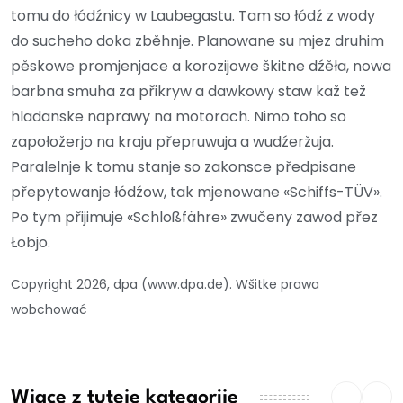
tomu do łódźnicy w Laubegastu. Tam so łódź z wody
do sucheho doka zběhnje. Planowane su mjez druhim
pěskowe promjenjace a korozijowe škitne dźěła, nowa
barbna smuha za přikryw a dawkowy staw kaž tež
hladanske naprawy na motorach. Nimo toho so
zapołožerjo na kraju přepruwuja a wudźeržuja.
Paralelnje k tomu stanje so zakonsce předpisane
přepytowanje łódźow, tak mjenowane «Schiffs-TÜV».
Po tym přijimuje «Schloßfähre» zwučeny zawod přez
Łobjo.
Copyright 2026, dpa (www.dpa.de). Wšitke prawa
wobchować
Wjace z tuteje kategorije