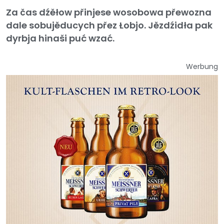
Za čas dźěłow přinjese wosobowa přewozna
dale sobujěducych přez Łobjo. Jězdźidła pak
dyrbja hinaši puć wzać.
Werbung