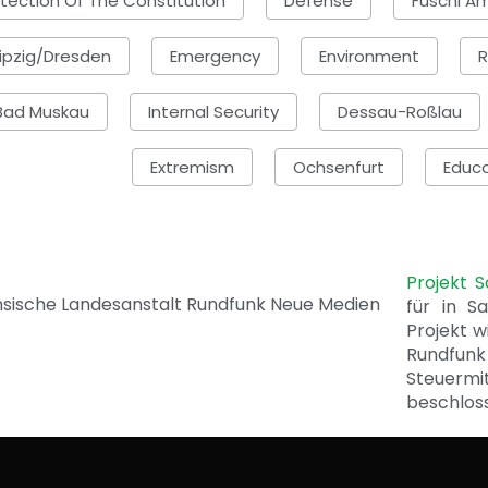
otection Of The Constitution
Defense
Fuschl A
ipzig/Dresden
Emergency
Environment
R
Bad Muskau
Internal Security
Dessau-Roßlau
Extremism
Ochsenfurt
Educa
Projekt 
für in S
Projekt w
Rundfunk
Steuerm
beschlos