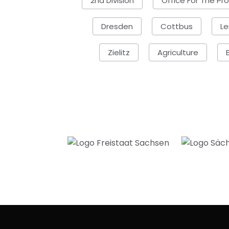
2nd Division
Office For The Pr
Dresden
Cottbus
Le
Zielitz
Agriculture