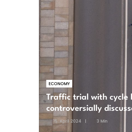
ECONOMY
Traffic trial with cycl
controversially discus
15. April 2024
3 Min