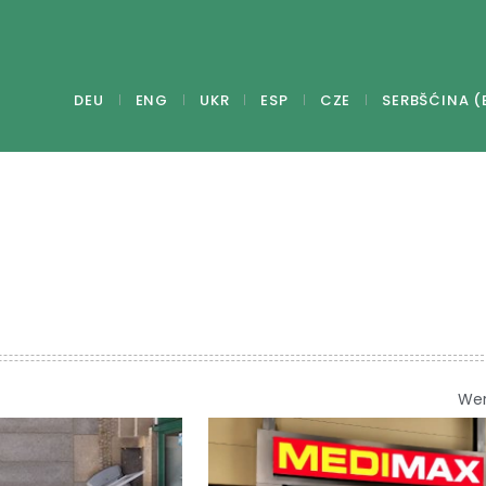
DEU
ENG
UKR
ESP
CZE
SERBŠĆINA (
We