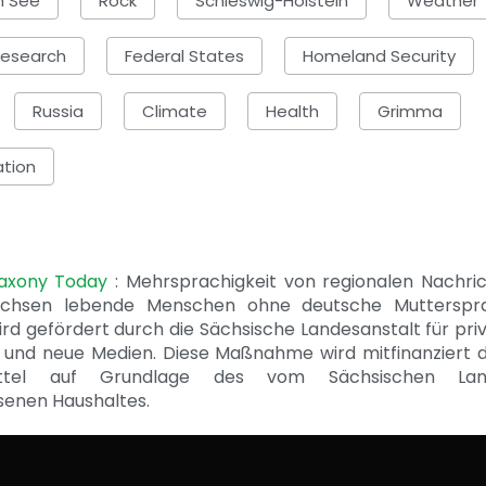
m See
Rock
Schleswig-Holstein
Weather
esearch
Federal States
Homeland Security
Russia
Climate
Health
Grimma
tion
Saxony Today
: Mehrsprachigkeit von regionalen Nachri
achsen lebende Menschen ohne deutsche Mutterspr
ird gefördert durch die Sächsische Landesanstalt für pri
 und neue Medien. Diese Maßnahme wird mitfinanziert 
ittel auf Grundlage des vom Sächsischen Lan
senen Haushaltes.