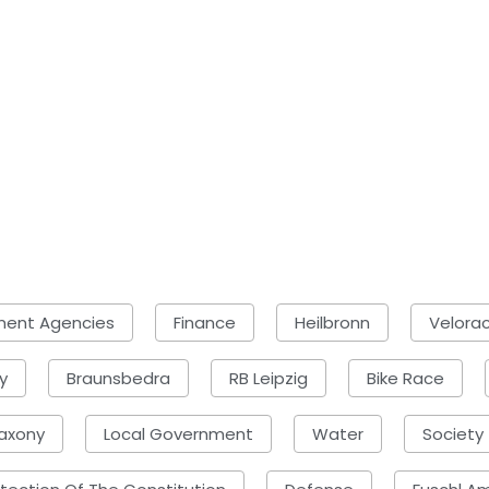
ent Agencies
Finance
Heilbronn
Velora
y
Braunsbedra
RB Leipzig
Bike Race
axony
Local Government
Water
Society