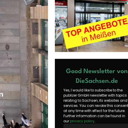
Good Newsletter von
DieSachsen.de
Yes, I would like to subscribe to the
n
publizer GmbH newsletter with topics
relating to Sachsen, its websites and
services. You can revoke this consen
at any time with effect for the future.
Further information can be found in
our
privacy policy
.