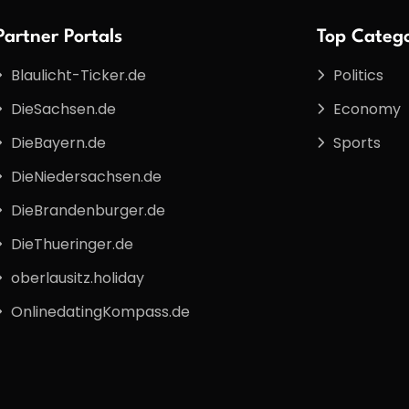
Partner Portals
Top Catego
Blaulicht-Ticker.de
Politics
DieSachsen.de
Economy
DieBayern.de
Sports
DieNiedersachsen.de
DieBrandenburger.de
DieThueringer.de
oberlausitz.holiday
OnlinedatingKompass.de