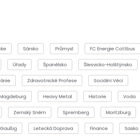
cke
Sársko
Průmysl
FC Energie Cottbus
Úřady
Španělsko
Šlesvicko-Holštýnsko
tánie
Zdravotnické Profese
Sociální Věci
C Magdeburg
Heavy Metal
Historie
Voda
Zemský Sněm
Spremberg
Moritzburg
Gaußig
Letecká Doprava
Finance
Sasko