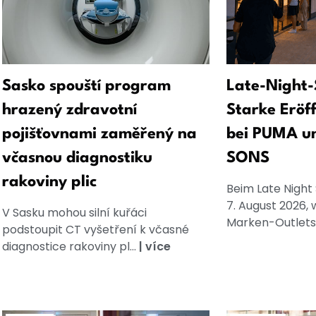
Sasko spouští program
Late-Night-
hrazený zdravotní
Starke Eröf
pojišťovnami zaměřený na
bei PUMA u
včasnou diagnostiku
SONS
rakoviny plic
Beim Late Night
7. August 2026, 
V Sasku mohou silní kuřáci
Marken-Outlets
podstoupit CT vyšetření k včasné
diagnostice rakoviny pl...
|
více