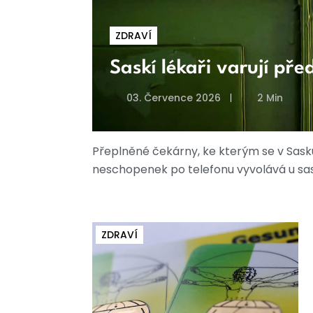
ZDRAVÍ
Saskí lékaři varují př
03. Července 2026
2 Min
Přeplněné čekárny, ke kterým se v Sask
neschopenek po telefonu vyvolává u sa
ZDRAVÍ