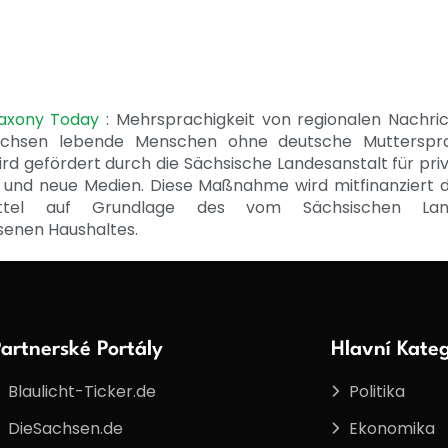
Saxony Today
: Mehrsprachigkeit von regionalen Nachri
achsen lebende Menschen ohne deutsche Mutterspr
ird gefördert durch die Sächsische Landesanstalt für pri
 und neue Medien. Diese Maßnahme wird mitfinanziert 
ittel auf Grundlage des vom Sächsischen Lan
senen Haushaltes.
artnerské Portály
Hlavní Kateg
Blaulicht-Ticker.de
Politika
DieSachsen.de
Ekonomika