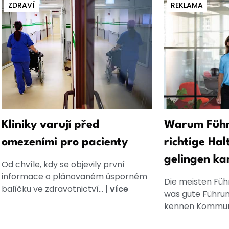
ZDRAVÍ
REKLAMA
Kliniky varují před
Warum Führ
omezeními pro pacienty
richtige Hal
gelingen ka
Od chvíle, kdy se objevily první
informace o plánovaném úsporném
Die meisten Füh
balíčku ve zdravotnictví...
|
více
was gute Führun
kennen Kommuni