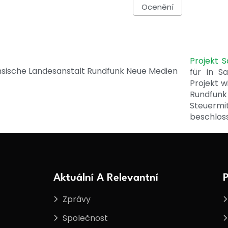
Ocenění
Projekt 
für in S
Projekt w
Rundfunk
Steuerm
beschlos
Aktuální A Relevantní
P
Zprávy
Společnost