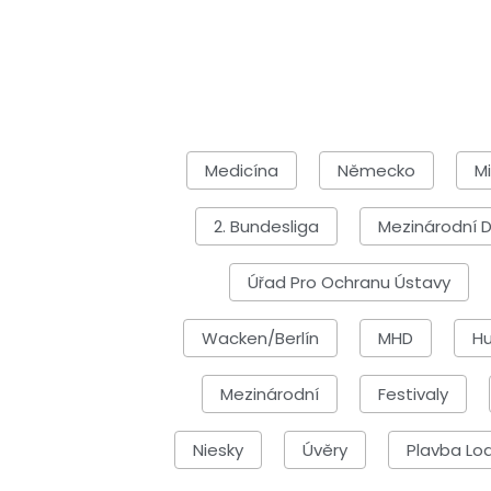
Medicína
Německo
M
2. Bundesliga
Mezinárodní 
Úřad Pro Ochranu Ústavy
Wacken/Berlín
MHD
H
Mezinárodní
Festivaly
Niesky
Úvěry
Plavba Lod