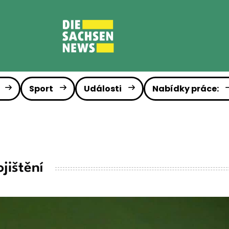
Sport
Události
Nabídky práce:
jištění