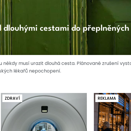
ed dlouhými cestami do přeplněných 
u někdy musí urazit dlouhá cesta. Plánované zrušení vys
ských lékařů nepochopení.
ZDRAVÍ
REKLAMA