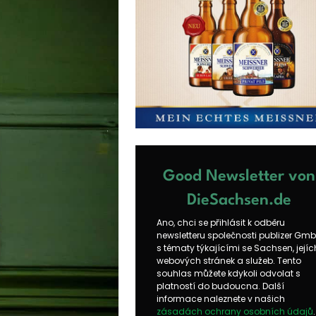
Good Newsletter von
DieSachsen.de
Ano, chci se přihlásit k odběru
newsletteru společnosti publizer Gm
s tématy týkajícími se Sachsen, jejíc
webových stránek a služeb. Tento
souhlas můžete kdykoli odvolat s
platností do budoucna. Další
informace naleznete v našich
zásadách ochrany osobních údajů
.