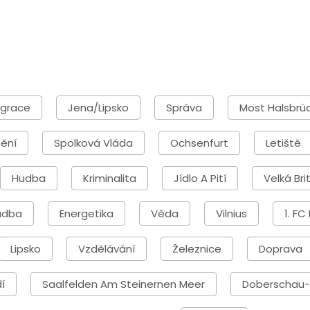
igrace
Jena/Lipsko
Správa
Most Halsbrü
Dění
Spolková Vláda
Ochsenfurt
Letiště
Hudba
Kriminalita
Jídlo A Pití
Velká Bri
udba
Energetika
Věda
Vilnius
1. F
Lipsko
Vzdělávání
Železnice
Doprava
í
Saalfelden Am Steinernen Meer
Doberschau-