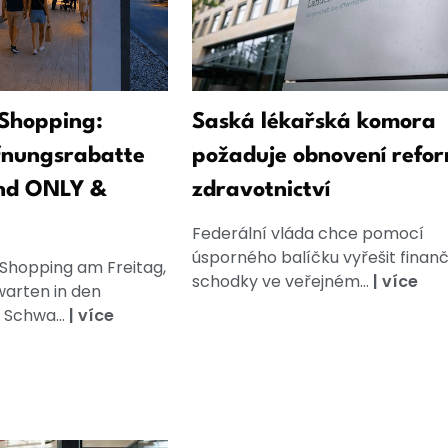
Shopping:
Saská lékařská komora
fnungsrabatte
požaduje obnovení refo
nd ONLY &
zdravotnictví
Federální vláda chce pomocí
úsporného balíčku vyřešit finanč
 Shopping am Freitag,
schodky ve veřejném...
|
více
warten in den
 Schwa...
|
více