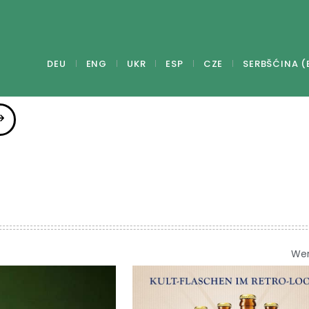
DEU
ENG
UKR
ESP
CZE
SERBŠĆINA (
We