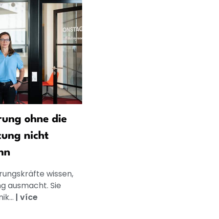
ung ohne die
tung nicht
nn
rungskräfte wissen,
g ausmacht. Sie
k...
|
více