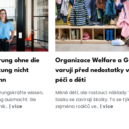
ung ohne die
Organizace Welfare a 
tung nicht
varují před nedostatky 
nn
péči o děti
rungskräfte wissen,
Méně dětí, ale rostoucí náklady:
g ausmacht. Sie
Sasku se zavírají školky. To se tý
k...
|
více
zejména rodičů ve...
|
více