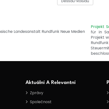
Dessau-Roßlau
Projekt 
für in S
Projekt w
Rundfunk
Steuerm
beschlos
Aktuální A Relevantní
P
Zprávy
Společnost