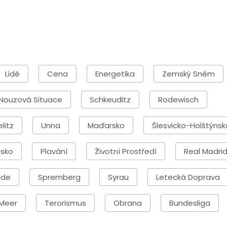
Lidé
Cena
Energetika
Zemský Sněm
Nouzová Situace
Schkeuditz
Rodewisch
elitz
Unna
Maďarsko
Šlesvicko-Holštýnsk
rsko
Plavání
Životní Prostředí
Real Madri
lde
Spremberg
Syrau
Letecká Doprava
 Meer
Terorismus
Obrana
Bundesliga