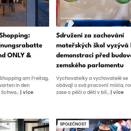
Shopping:
Sdružení za zachování
fnungsrabatte
mateřských škol vyzývá 
nd ONLY &
demonstraci před budov
zemského parlamentu
 Shopping am Freitag,
Vychovatelky a vychovatelé se
warten in den
obávají o svá pracovní místa, ro
 Schwa...
|
více
zase o péči o děti v blí...
|
více
SPOLEČNOST