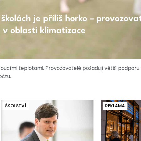
kolách je příliš horko – provozova
 v oblasti klimatizace
toucími teplotami. Provozovatelé požadují větší podporu
očtu.
ŠKOLSTVÍ
REKLAMA