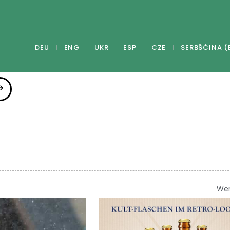
DEU
ENG
UKR
ESP
CZE
SERBŠĆINA (
We