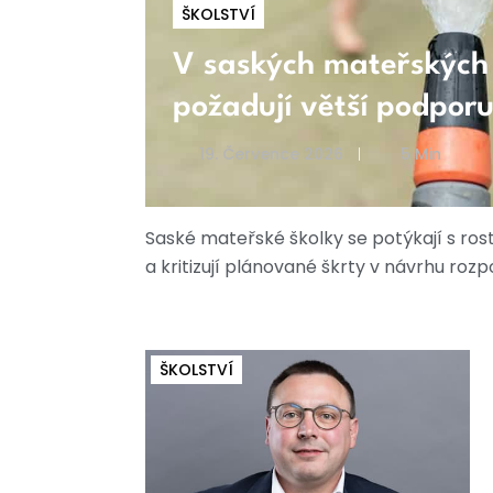
ŠKOLSTVÍ
V saských mateřských š
požadují větší podporu
19. Července 2026
5 Min
Saské mateřské školky se potýkají s ros
a kritizují plánované škrty v návrhu rozp
ŠKOLSTVÍ