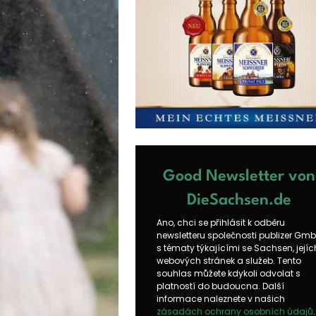
Good Newsletter von
DieSachsen.de
Ano, chci se přihlásit k odběru
newsletteru společnosti publizer Gm
s tématy týkajícími se Sachsen, jejíc
webových stránek a služeb. Tento
souhlas můžete kdykoli odvolat s
platností do budoucna. Další
informace naleznete v našich
zásadách ochrany osobních údajů
.