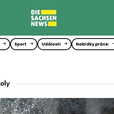
Sport
Události
Nabídky práce:
oly