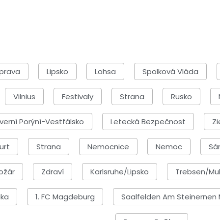
prava
Lipsko
Lohsa
Spolková Vláda
Vilnius
Festivaly
Strana
Rusko
verní Porýní-Vestfálsko
Letecká Bezpečnost
Zi
urt
Strana
Nemocnice
Nemoc
Sá
ožár
Zdraví
Karlsruhe/Lipsko
Trebsen/Mu
ika
1. FC Magdeburg
Saalfelden Am Steinernen