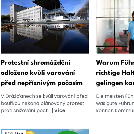
Protestní shromáždění
Warum Führ
odloženo kvůli varování
richtige Hal
před nepříznivým počasím
gelingen ka
V Drážďanech se kvůli varování před
Die meisten Füh
bouřkou nekoná plánovaný protest
was gute Führun
proti snižování počt...
|
více
kennen Kommuni