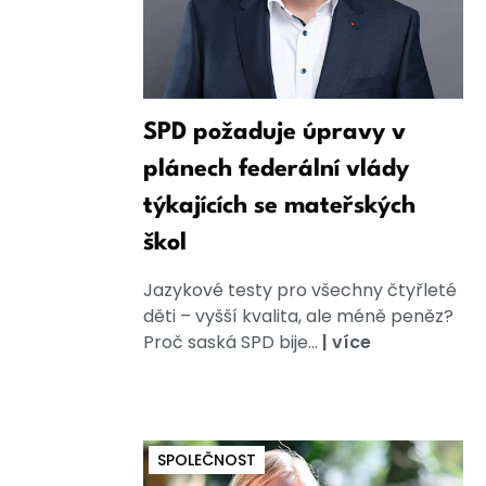
SPD požaduje úpravy v
plánech federální vlády
týkajících se mateřských
škol
Jazykové testy pro všechny čtyřleté
děti – vyšší kvalita, ale méně peněz?
Proč saská SPD bije...
|
více
SPOLEČNOST