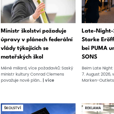
Ministr školství požaduje
Late-Night-
úpravy v plánech federální
Starke Eröf
vlády týkajících se
bei PUMA u
mateřských škol
SONS
Méně miliard, více požadavků: Saský
Beim Late Night
ministr kultury Conrad Clemens
7. August 2026, 
považuje nové plán...
|
více
Marken-Outlets
ŠKOLSTVÍ
REKLAMA