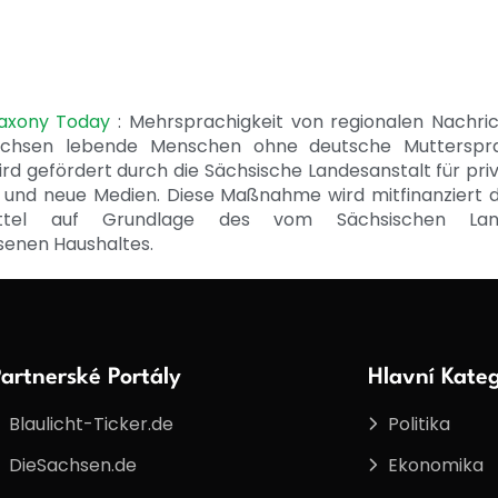
Saxony Today
: Mehrsprachigkeit von regionalen Nachri
achsen lebende Menschen ohne deutsche Mutterspr
ird gefördert durch die Sächsische Landesanstalt für pri
 und neue Medien. Diese Maßnahme wird mitfinanziert 
ittel auf Grundlage des vom Sächsischen Lan
senen Haushaltes.
artnerské Portály
Hlavní Kateg
Blaulicht-Ticker.de
Politika
DieSachsen.de
Ekonomika