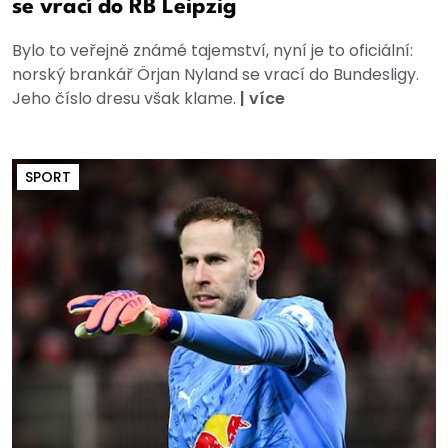
se vrací do RB Leipzig
Bylo to veřejně známé tajemství, nyní je to oficiální:
norský brankář Örjan Nyland se vrací do Bundesligy.
Jeho číslo dresu však klame.
|
více
SPORT