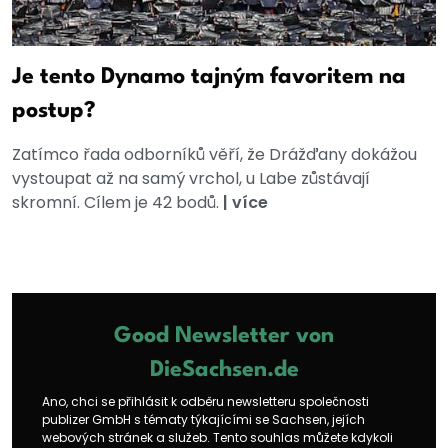
Je tento Dynamo tajným favoritem na
postup?
Zatímco řada odborníků věří, že Drážďany dokážou
vystoupat až na samý vrchol, u Labe zůstávají
skromní. Cílem je 42 bodů.
|
více
Good Newsletter von
DieSachsen.de
Ano, chci se přihlásit k odběru newsletteru společnosti
publizer GmbH s tématy týkajícími se Sachsen, jejích
webových stránek a služeb. Tento souhlas můžete kdykoli