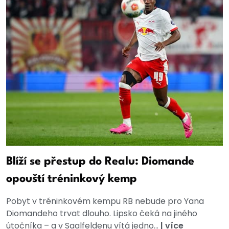
Blíží se přestup do Realu: Diomande
opouští tréninkový kemp
Pobyt v tréninkovém kempu RB nebude pro Yana
Diomandeho trvat dlouho. Lipsko čeká na jiného
útočníka – a v Saalfeldenu vítá jedno...
|
více