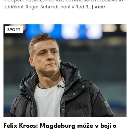
oddělení. Roger Schmidt není v Red B...
|
více
SPORT
Felix Kroos: Magdeburg může v boji o