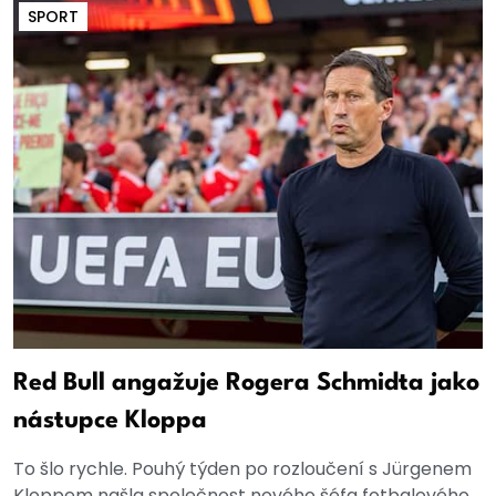
SPORT
Red Bull angažuje Rogera Schmidta jako
nástupce Kloppa
To šlo rychle. Pouhý týden po rozloučení s Jürgenem
Kloppem našla společnost nového šéfa fotbalového