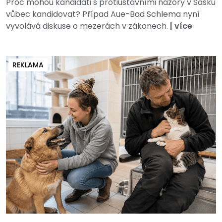
Proč mohou kandidáti s protiústavními názory v Sasku
vůbec kandidovat? Případ Aue-Bad Schlema nyní
vyvolává diskuse o mezerách v zákonech.
|
více
REKLAMA