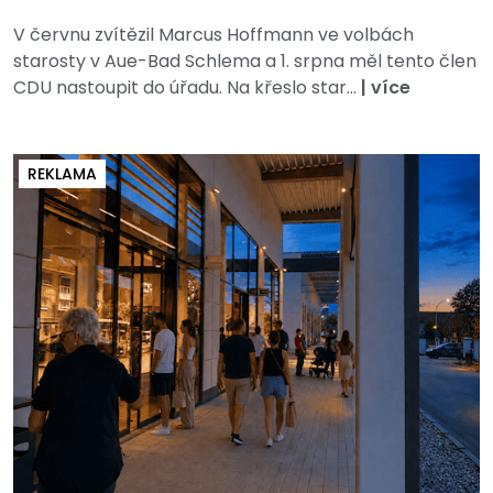
V červnu zvítězil Marcus Hoffmann ve volbách
starosty v Aue-Bad Schlema a 1. srpna měl tento člen
CDU nastoupit do úřadu. Na křeslo star...
|
více
REKLAMA