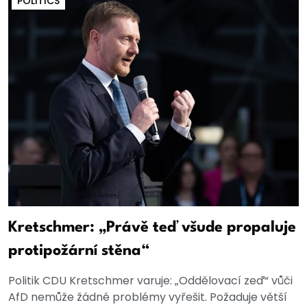
POLITICS
Kretschmer: „Právě teď všude propaluje
protipožární stěna“
Politik CDU Kretschmer varuje: „Oddělovací zeď“ vůči
AfD nemůže žádné problémy vyřešit. Požaduje větší