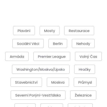
Plavání
Mosty
Restaurace
Sociální Věci
Berlín
Nehody
Armáda
Premier League
Volný Čas
Washington/Moskva/Lipsko
Hračky
Stavebnictví
Moskva
Průmysl
Severní Porýní-Vestfálsko
Železnice