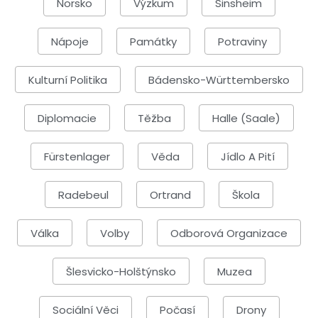
Norsko
Výzkum
Sinsheim
Nápoje
Památky
Potraviny
Kulturní Politika
Bádensko-Württembersko
Diplomacie
Těžba
Halle (Saale)
Fürstenlager
Věda
Jídlo A Pití
Radebeul
Ortrand
Škola
Válka
Volby
Odborová Organizace
Šlesvicko-Holštýnsko
Muzea
Sociální Věci
Počasí
Drony