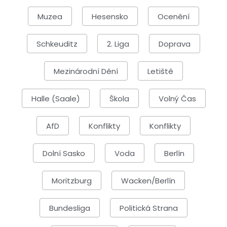
Muzea
Hesensko
Ocenění
Schkeuditz
2. Liga
Doprava
Mezinárodní Dění
Letiště
Halle (Saale)
Škola
Volný Čas
AfD
Konflikty
Konflikty
Dolní Sasko
Voda
Berlín
Moritzburg
Wacken/Berlín
Bundesliga
Politická Strana