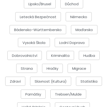
Lipsko/Brusel
Důchod
Letecká Bezpečnost
Německo
Bádensko-Württembersko
Maďarsko
Vysoká Škola
Lodní Doprava
Dobrovolnictví
Kriminalita
Hudba
Strana
Hračky
Migrace
Zdraví
Slavnost (kultura)
Statistika
Památky
Trebsen/Mulde