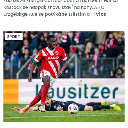
Zdá se, že Energie Cottbus opět ztrácí dech. Hansa
Rostock se naopak znovu staví na nohy. A FC
Erzgebirge Aue se potýká se štěstím a...
|
více
SPORT