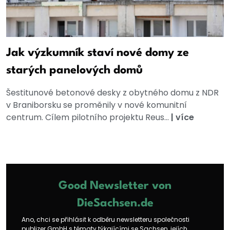
Jak výzkumník staví nové domy ze
starých panelových domů
Šestitunové betonové desky z obytného domu z NDR
v Braniborsku se proměnily v nové komunitní
centrum. Cílem pilotního projektu Reus...
|
více
Good Newsletter von
DieSachsen.de
Ano, chci se přihlásit k odběru newsletteru společnosti
publizer GmbH s tématy týkajícími se Sachsen, jejích