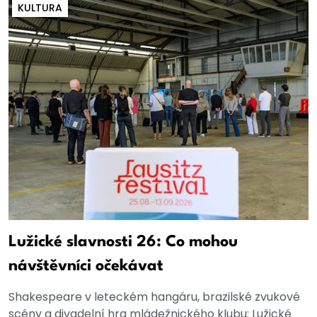
KULTURA
Lužické slavnosti 26: Co mohou
návštěvníci očekávat
Shakespeare v leteckém hangáru, brazilské zvukové
scény a divadelní hra mládežnického klubu: Lužické