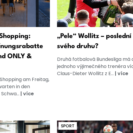
Shopping:
„Pele“ Wollitz – poslední
fnungsrabatte
svého druhu?
nd ONLY &
Druhá fotbalová Bundesliga má 
jednoho výjimečného trenéra ví
Claus-Dieter Wollitz z E...
|
více
 Shopping am Freitag,
warten in den
 Schwa...
|
více
SPORT