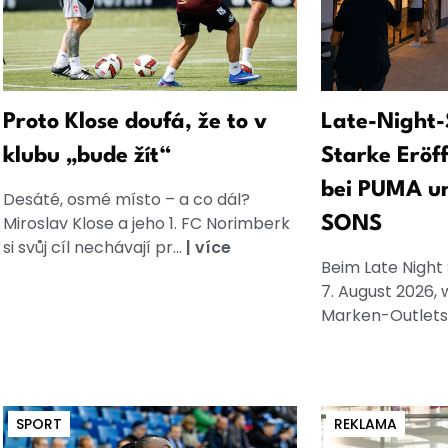
Proto Klose doufá, že to v
Late-Night-
klubu „bude žít“
Starke Eröf
bei PUMA u
Desáté, osmé místo – a co dál?
Miroslav Klose a jeho 1. FC Norimberk
SONS
si svůj cíl nechávají pr...
|
více
Beim Late Night
7. August 2026, 
Marken-Outlets
SPORT
REKLAMA