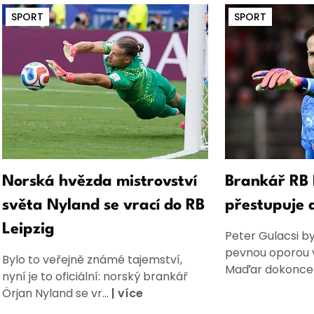
SPORT
SPORT
Norská hvězda mistrovství
Brankář RB 
světa Nyland se vrací do RB
přestupuje d
Leipzig
Peter Gulacsi by
pevnou oporou 
Bylo to veřejně známé tajemství,
Maďar dokonce 
nyní je to oficiální: norský brankář
Örjan Nyland se vr...
|
více