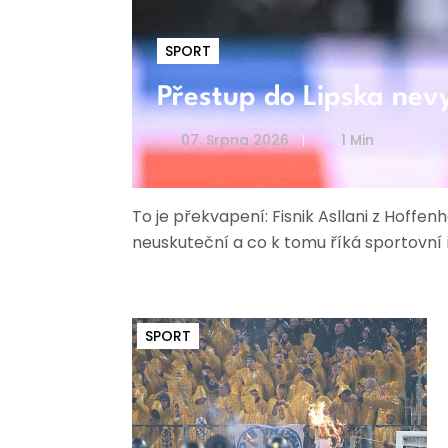
SPORT
Přestup do Lipska nevy
07. Srpna 2026
1 Min
To je překvapení: Fisnik Asllani z Hoff
neuskuteční a co k tomu říká sportovní 
SPORT