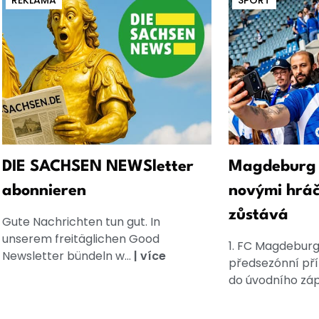
REKLAMA
SPORT
DIE SACHSEN NEWSletter
Magdeburg z
abonnieren
novými hráč
zůstává
Gute Nachrichten tun gut. In
unserem freitäglichen Good
1. FC Magdeburg
Newsletter bündeln w...
|
více
předsezónní př
do úvodního záp