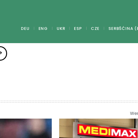
DEU
ENG
UKR
ESP
CZE
SERBŠĆINA (
We