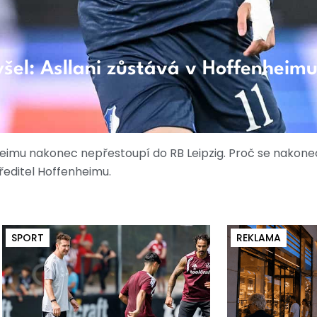
šel: Asllani zůstává v Hoffenheim
enheimu nakonec nepřestoupí do RB Leipzig. Proč se nakon
ředitel Hoffenheimu.
SPORT
REKLAMA