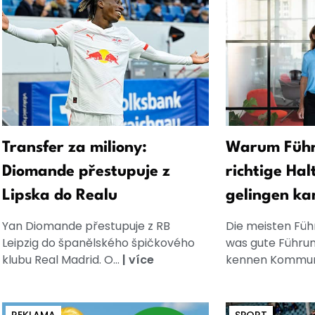
Transfer za miliony:
Warum Führ
Diomande přestupuje z
richtige Hal
Lipska do Realu
gelingen ka
Yan Diomande přestupuje z RB
Die meisten Füh
Leipzig do španělského špičkového
was gute Führun
klubu Real Madrid. O...
|
více
kennen Kommuni