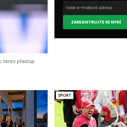
ZAREGISTRUJTE SE NYNÍ
u
ec tento přestup
SPORT