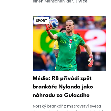
einen Menschen, der...
|
více
SPORT
Média: RB přivádí zpět
brankáře Nylanda jako
náhradu za Gulacsiho
Norský brankář z mistrovství světa