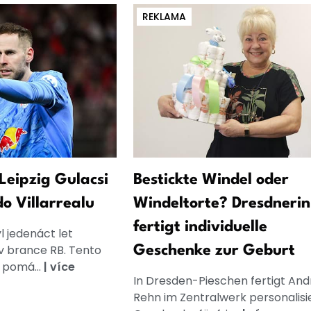
REKLAMA
Leipzig Gulacsi
Bestickte Windel oder
o Villarrealu
Windeltorte? Dresdnerin
fertigt individuelle
l jedenáct let
v brance RB. Tento
Geschenke zur Geburt
pomá...
|
více
In Dresden-Pieschen fertigt And
Rehn im Zentralwerk personalisi