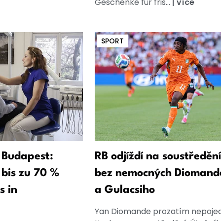
Geschenke für fris...
|
více
SPORT
 Budapest:
RB odjíždí na soustředění
bis zu 70 %
bez nemocných Diomand
s in
a Gulacsiho
Yan Diomande prozatím nepojed