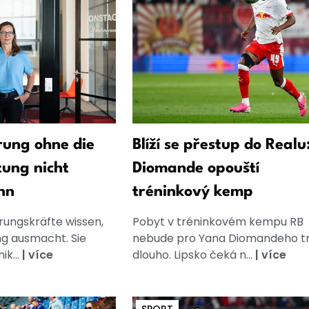
ung ohne die
Blíží se přestup do Realu
tung nicht
Diomande opouští
nn
tréninkový kemp
rungskräfte wissen,
Pobyt v tréninkovém kempu RB
g ausmacht. Sie
nebude pro Yana Diomandeho t
k...
|
více
dlouho. Lipsko čeká n...
|
více