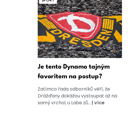
SPORT
Je tento Dynamo tajným
favoritem na postup?
Zatímco řada odborníků věří, že
Drážďany dokážou vystoupat až na
samý vrchol, u Labe zů...
|
více