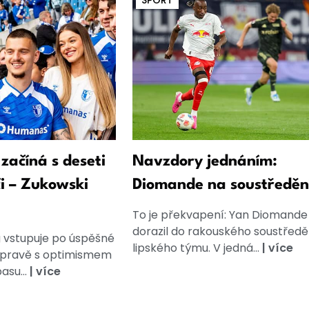
SPORT
ačíná s deseti
Navzdory jednáním:
i – Zukowski
Diomande na soustředěn
To je překvapení: Yan Diomande
dorazil do rakouského soustředě
 vstupuje po úspěšné
lipského týmu. V jedná...
|
více
ípravě s optimismem
asu...
|
více