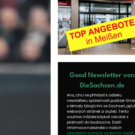
Good Newsletter von
DieSachsen.de
Ano, chci se přihlásit k odběru
newsletteru společnosti publizer Gm
s tématy týkajícími se Sachsen, jejíc
webových stránek a služeb. Tento
souhlas můžete kdykoli odvolat s
platností do budoucna. Další
informace naleznete v našich
zásadách ochrany osobních údajů
.