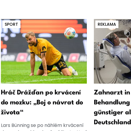
SPORT
REKLAMA
Hráč Drážďan po krvácení
Zahnarzt in
do mozku: „Boj o návrat do
Behandlung 
života“
günstiger al
Deutschland
Lars Bünning se po náhlém krvácení