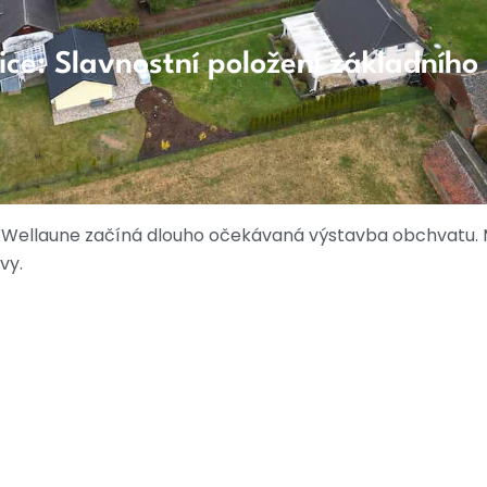
nice: Slavnostní položení základníh
: ve Wellaune začíná dlouho očekávaná výstavba obchvatu. 
vy.