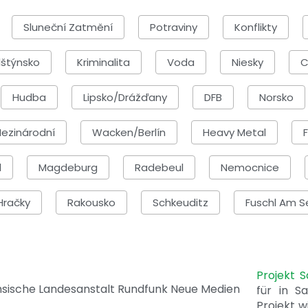
Sluneční Zatmění
Potraviny
Konflikty
lštýnsko
Kriminalita
Voda
Niesky
C
Hudba
Lipsko/Drážďany
DFB
Norsko
ezinárodní
Wacken/Berlín
Heavy Metal
d
Magdeburg
Radebeul
Nemocnice
Hračky
Rakousko
Schkeuditz
Fuschl Am S
Projekt 
für in S
Projekt w