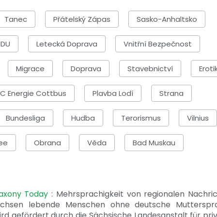
Tanec
Přátelský Zápas
Sasko-Anhaltsko
DU
Letecká Doprava
Vnitřní Bezpečnost
Migrace
Doprava
Stavebnictví
Eroti
FC Energie Cottbus
Plavba Lodí
Strana
Bundesliga
Hudba
Terorismus
Vilnius
ee
Obrana
Věda
Bad Muskau
Saxony Today
: Mehrsprachigkeit von regionalen Nachri
achsen lebende Menschen ohne deutsche Mutterspr
ird gefördert durch die Sächsische Landesanstalt für pri