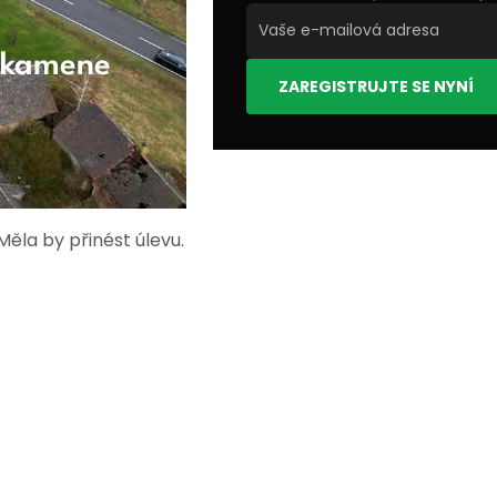
o kamene
ZAREGISTRUJTE SE NYNÍ
Měla by přinést úlevu.