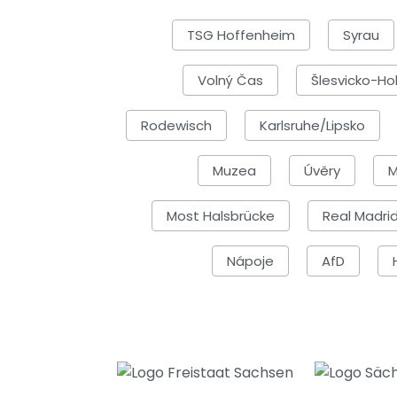
TSG Hoffenheim
Syrau
Volný Čas
Šlesvicko-Ho
Rodewisch
Karlsruhe/Lipsko
Muzea
Úvěry
M
Most Halsbrücke
Real Madri
Nápoje
AfD