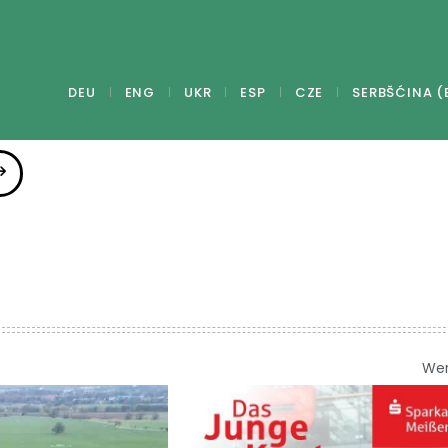
DEU
ENG
UKR
ESP
CZE
SERBŠĆINA (
We