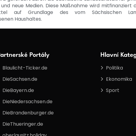
 und neue Medien. Diese Maßnahme wird mitfinanziert 
ittel auf Grundlage des vom Sächsischen Lan
senen Haushaltes.
artnerské Portály
Hlavní Kateg
Blaulicht-Ticker.de
Politika
DieSachsen.de
Ekonomika
DieBayern.de
Sport
DieNiedersachsen.de
DieBrandenburger.de
DieThueringer.de
oberlausitz.holiday