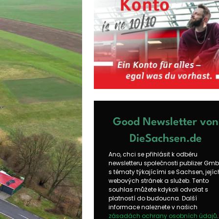
Good Newsletter von
DieSachsen.de
Ano, chci se přihlásit k odběru
newsletteru společnosti publizer Gm
s tématy týkajícími se Sachsen, jejíc
webových stránek a služeb. Tento
souhlas můžete kdykoli odvolat s
platností do budoucna. Další
informace naleznete v našich
zásadách ochrany osobních údajů
.