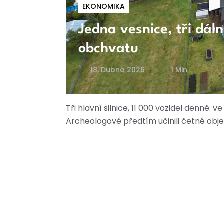
EKONOMIKA
Jedna vesnice, tři dál
obchvatu
18. Dubna 2026
1 Min
Tři hlavní silnice, 11 000 vozidel denně
Archeologové předtím učinili četné obje