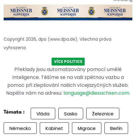
Copyright 2026, dpa (www.dpa.de). Všechna práva
vyhrazena
VÍCE POLITICS
Překlady jsou automatizovány pomocí umělé
inteligence. Těšíme se na vaši zpětnou vazbu a
pomoc při zlepšování našich vícejazyčných služeb.
Napište nám na adresu:
language@diesachsen.com
.
Témata :
Vláda
Sasko
Železnice
Německo
Kabinet
Migrace
Berlín