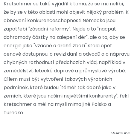
Kretschmer se také vyjádřil k tomu, že se mu nelíbí,
že by se v této oblasti mohl objevit nějaký problém. K
obnovení konkurenceschopnosti Německa jsou
zapotřebí "zásadní reformy". Nejde o to "nacpat
dohromady částky na zalepení děr", ale o to, aby se
energie jako "vzácné a drahé zboží" stala opět
cenově dostupnou, o revizi daní a odvodů a o nápravu
chybných rozhodnutí předchozích vlád, například v
zemědělství, letecké dopravě a průmyslové výrobě.
Cílem musí být vytvoření takových výrobních
podmínek, které budou "téměř tak dobré jako v
zemích, které jsou našimi největšími konkurenty", řekl
Kretschmer a měl na mysli mimo jiné Polsko a
Turecko.
Werbung