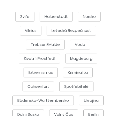
Zvíře
Halberstadt
Norsko
Vilnius
Letecká Bezpečnost
Trebsen/Mulde
Voda
Životní Prostředí
Magdeburg
Extremismus
Kriminalita
Ochsenfurt
Spotřebitelé
Bádensko-Württembersko
Ukrajina
Dolní Sasko
Volný Čas
Berlín