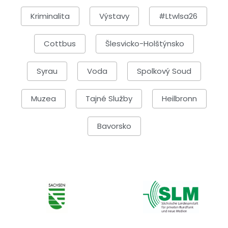
Kriminalita
Výstavy
#ltwlsa26
Cottbus
Šlesvicko-Holštýnsko
Syrau
Voda
Spolkový Soud
Muzea
Tajné Služby
Heilbronn
Bavorsko