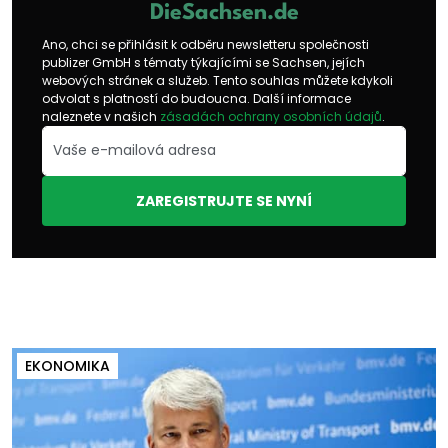
DieSachsen.de
Ano, chci se přihlásit k odběru newsletteru společnosti
publizer GmbH s tématy týkajícími se Sachsen, jejích
webových stránek a služeb. Tento souhlas můžete kdykoli
odvolat s platností do budoucna. Další informace
naleznete v našich
zásadách ochrany osobních údajů
.
ZAREGISTRUJTE SE NYNÍ
EKONOMIKA