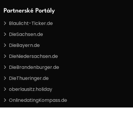
Partnerské Portály
Blaulicht-Ticker.de
DieSachsen.de
DieBayern.de
DieNiedersachsen.de
DieBrandenburger.de
DieThueringer.de
oberlausitz.holiday
OnlinedatingKompass.de
Hlavní Kategorie
Politika