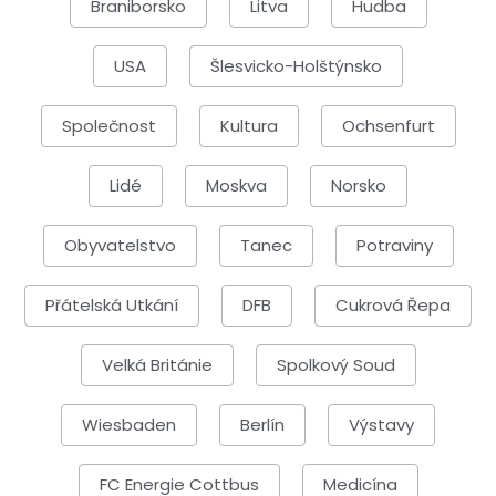
Braniborsko
Litva
Hudba
USA
Šlesvicko-Holštýnsko
Společnost
Kultura
Ochsenfurt
Lidé
Moskva
Norsko
Obyvatelstvo
Tanec
Potraviny
Přátelská Utkání
DFB
Cukrová Řepa
Velká Británie
Spolkový Soud
Wiesbaden
Berlín
Výstavy
FC Energie Cottbus
Medicína