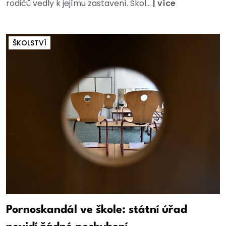
rodičů vedly k jejímu zastavení. Škol...
|
více
ŠKOLSTVÍ
Pornoskandál ve škole: státní úřad