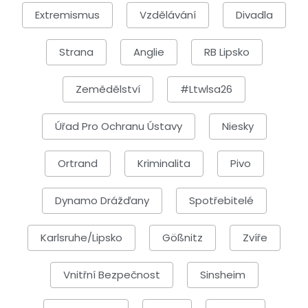
Extremismus
Vzdělávání
Divadla
Strana
Anglie
RB Lipsko
Zemědělství
#ltwlsa26
Úřad Pro Ochranu Ústavy
Niesky
Ortrand
Kriminalita
Pivo
Dynamo Drážďany
Spotřebitelé
Karlsruhe/Lipsko
Gößnitz
Zvíře
Vnitřní Bezpečnost
Sinsheim