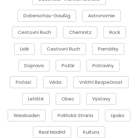
Doberschau-Gaußig
Astronomie
Cestovní Ruch
Chemnitz
Rock
Lidé
Cestovní Ruch
Památky
Doprava
Požár
Potraviny
Počasí
Věda
Vnitřní Bezpečnost
Letiště
Obec
Výstavy
Wiesbaden
Politická Strana
Lipsko
Real Madrid
Kultura