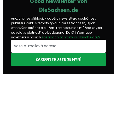
Good Newsletter von
DieSachsen.de
Ano, chci se přihlásit k odběru newsletteru společnosti
publizer GmbH s tématy týkajícími se Sachsen, jejích
webových stránek a služeb. Tento souhlas můžete kdykoli
odvolat s platností do budoucna. Další informace
naleznete v našich
zásadách ochrany osobních údajů
.
ZAREGISTRUJTE SE NYNÍ