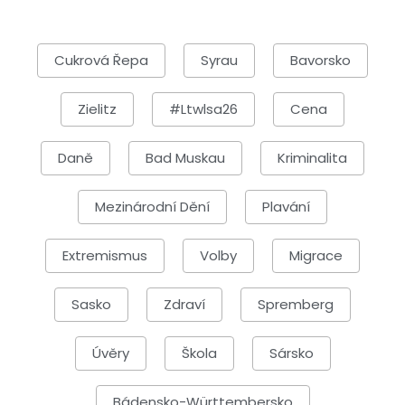
Cukrová Řepa
Syrau
Bavorsko
Zielitz
#ltwlsa26
Cena
Daně
Bad Muskau
Kriminalita
Mezinárodní Dění
Plavání
Extremismus
Volby
Migrace
Sasko
Zdraví
Spremberg
Úvěry
Škola
Sársko
Bádensko-Württembersko