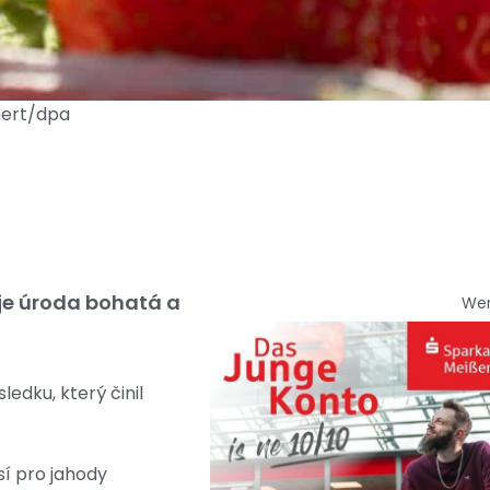
hnert/dpa
 je úroda bohatá a
We
edku, který činil
sí pro jahody