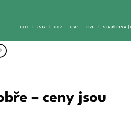
DEU
ENG
UKR
ESP
CZE
SERBŠĆINA (
obře – ceny jsou