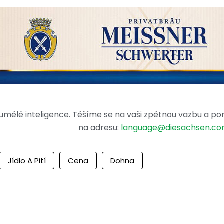
mělé inteligence. Těšíme se na vaši zpětnou vazbu a po
na adresu:
language@diesachsen.c
Jídlo A Pití
Cena
Dohna