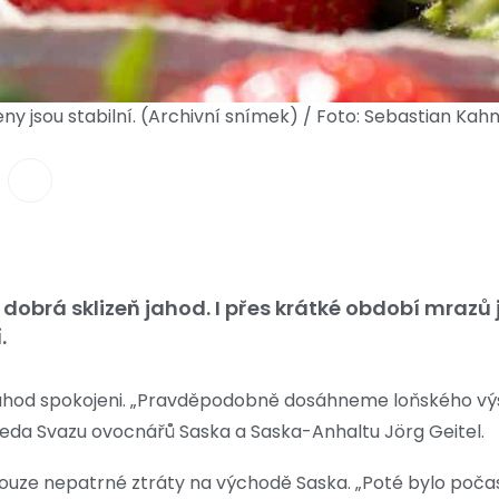
ny jsou stabilní. (Archivní snímek) / Foto: Sebastian Ka
obrá sklizeň jahod. I přes krátké období mrazů
.
 jahod spokojeni. „Pravděpodobně dosáhneme loňského výsl
dseda Svazu ovocnářů Saska a Saska-Anhaltu Jörg Geitel.
pouze nepatrné ztráty na východě Saska. „Poté bylo poča