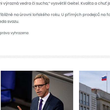
výrazná vedra či sucha,“ vysvětlil Geitel. Kvalita a chuť j
bližně na úrovni loňského roku. U přímých prodejců na fa
seda svazu.
 práva vyhrazena