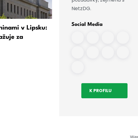
NetzDG.
Social Media
ninami v Lipsku:
Simson jako vzor: Ministr
ažuje za
chce pro mopedy rychlostn
limit 60
K PROFILU
We