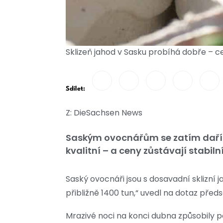
Sklizeň jahod v Sasku probíhá dobře – ce
Sdílet:
Z: DieSachsen News
Saským ovocnářům se zatím daří d
kvalitní – a ceny zůstávají stabilní
Saský ovocnáři jsou s dosavadní sklizní
přibližně 1400 tun,“ uvedl na dotaz pře
Mrazivé noci na konci dubna způsobily 