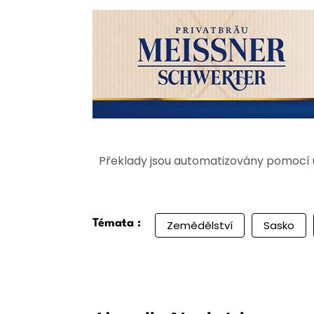
Překlady jsou automatizovány pomocí u
Témata :
Zemědělství
Sasko