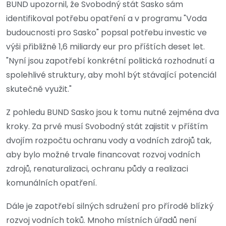
BUND upozornil, že Svobodný stát Sasko sám
identifikoval potřebu opatření a v programu "Voda
budoucnosti pro Sasko" popsal potřebu investic ve
výši přibližně 1,6 miliardy eur pro příštích deset let.
"Nyní jsou zapotřebí konkrétní politická rozhodnutí a
spolehlivé struktury, aby mohl být stávající potenciál
skutečně využit."
Z pohledu BUND Sasko jsou k tomu nutné zejména dva
kroky. Za prvé musí Svobodný stát zajistit v příštím
dvojím rozpočtu ochranu vody a vodních zdrojů tak,
aby bylo možné trvale financovat rozvoj vodních
zdrojů, renaturalizaci, ochranu půdy a realizaci
komunálních opatření.
Dále je zapotřebí silných sdružení pro přírodě blízký
rozvoj vodních toků. Mnoho místních úřadů není