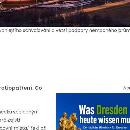
rychlejšího schvalování a větší podpory nemocného prům
rotiopatření. Co
We
Německu společným
á zajistí
vní místa," řekl při