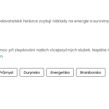
odavatelské řetězce zvyšují náklady na energie a suroviny
moc při zlepšování našich vícejazyčných služeb. Napište
om
.
Průmysl
Durynsko
Energetika
Braniborsko