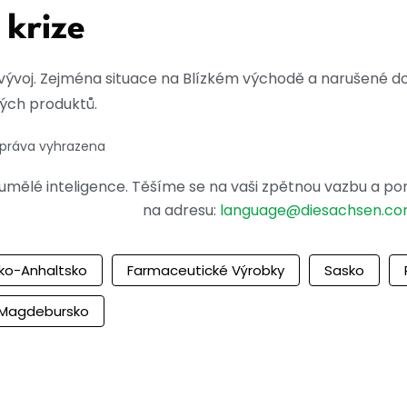
 krize
ký vývoj. Zejména situace na Blízkém východě a narušené d
ých produktů.
 práva vyhrazena
mělé inteligence. Těšíme se na vaši zpětnou vazbu a po
na adresu:
language@diesachsen.c
ko-Anhaltsko
Farmaceutické Výrobky
Sasko
Magdebursko