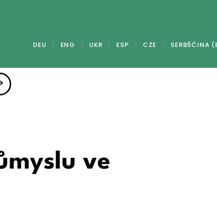
DEU
ENG
UKR
ESP
CZE
SERBŠĆINA (
růmyslu ve