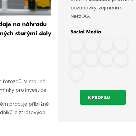
požadavky, zejména s
NetzDG.
daje na náhradu
Dobrindt: Nové centrum s
Social Media
ných starými doly
bude zabývat výzkumem 
oblasti bezpečnosti dronů
 řetězců. Mimo jiné
mínky pro investice.
K PROFILU
něm pracuje přibližně
odniků je ztrátových.