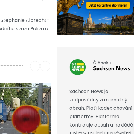
, Stephanie Albrecht-
odního svazu Paliva a
Článek z
Sachsen News
Sachsen News je
zodpovědný za samotný
obsah. Platí kodex chování
platformy. Platforma
kontroluje obsah a nakládá
s ním v souladu s právními