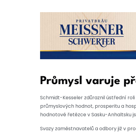
Průmysl varuje př
Schmidt-Kesseler zdůraznil ústřední rol
průmyslových hodnot, prosperitu a hosp
hodnotové řetězce v Sasku-Anhaltsku j
Svazy zaměstnavatelů a odbory již v p