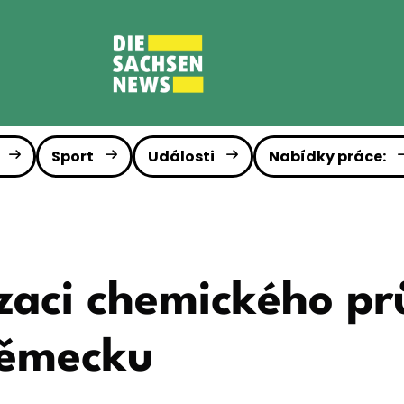
Sport
Události
Nabídky práce:
izaci chemického p
ěmecku