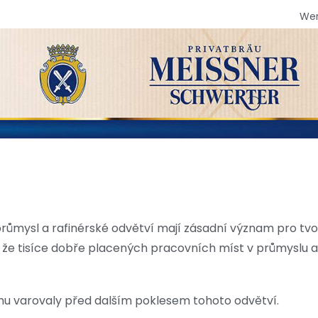
We
průmysl a rafinérské odvětví mají zásadní význam pro tv
 že tisíce dobře placených pracovních míst v průmyslu a
nu varovaly před dalším poklesem tohoto odvětví.