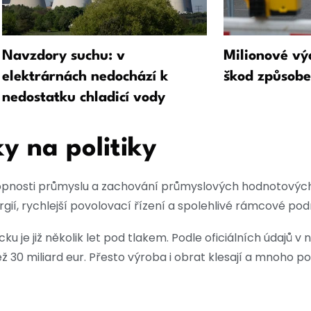
Navzdory suchu: v
Milionové vý
elektrárnách nedochází k
škod způsobe
nedostatku chladicí vody
y na politiky
opnosti průmyslu a zachování průmyslových hodnotových
í, rychlejší povolovací řízení a spolehlivé rámcové pod
e již několik let pod tlakem. Podle oficiálních údajů v 
než 30 miliard eur. Přesto výroba i obrat klesají a mnoho p