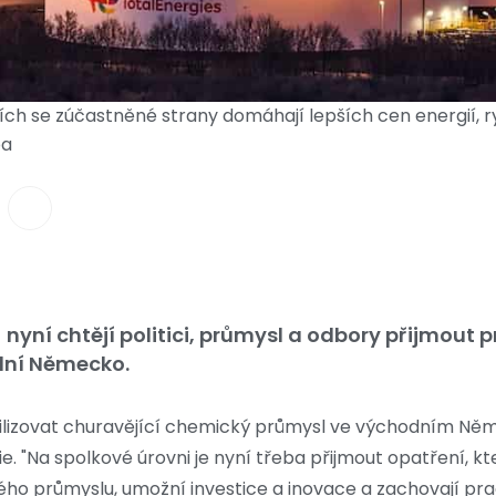
ích se zúčastněné strany domáhají lepších cen energií, 
pa
yní chtějí politici, průmysl a odbory přijmout p
dní Německo.
stabilizovat churavějící chemický průmysl ve východním 
 "Na spolkové úrovni je nyní třeba přijmout opatření, kter
průmyslu, umožní investice a inovace a zachovají praco