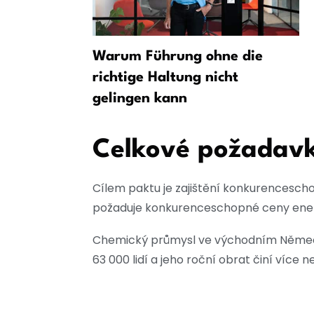
u na Berlín
Warum Führung ohne die
ena
richtige Haltung nicht
gelingen kann
Celkové požadavk
Cílem paktu je zajištění konkurencesch
požaduje konkurenceschopné ceny energi
Chemický průmysl ve východním Německu j
63 000 lidí a jeho roční obrat činí více 