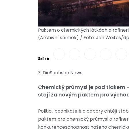
Paktem o chemických látkách a rafineri
(Archivní snímek) / Foto: Jan Woitas/d
Sdílet:
Z: DieSachsen News
Chemický průmysl je pod tlakem - n
stojí za novým paktem pro výcho
Politici, podnikatelé a odbory chtějí 
paktem pro chemický průmysl a rafinerie.
konkurenceschopnost našeho chemického 