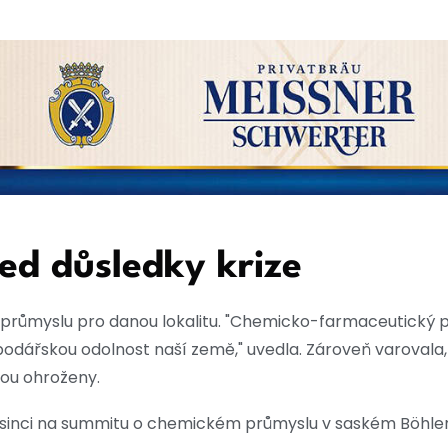
ed důsledky krize
i průmyslu pro danou lokalitu. "Chemicko-farmaceutický 
odářskou odolnost naší země," uvedla. Zároveň varovala,
sou ohroženy.
rosinci na summitu o chemickém průmyslu v saském Böhle