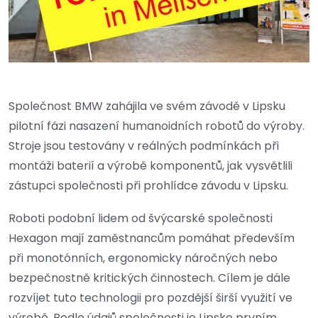
Společnost BMW zahájila ve svém závodě v Lipsku
pilotní fázi nasazení humanoidních robotů do výroby.
Stroje jsou testovány v reálných podmínkách při
montáži baterií a výrobě komponentů, jak vysvětlili
zástupci společnosti při prohlídce závodu v Lipsku.
Roboti podobní lidem od švýcarské společnosti
Hexagon mají zaměstnancům pomáhat především
při monotónních, ergonomicky náročných nebo
bezpečnostně kritických činnostech. Cílem je dále
rozvíjet tuto technologii pro pozdější širší využití ve
výrobě. Podle údajů společnosti je Lipsko prvním