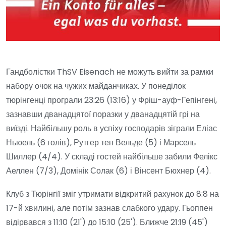
Гандболістки ThSV Eisenach не можуть вийти за рамки
набору очок на чужих майданчиках. У понеділок
тюрінгенці програли 23:26 (13:16) у Фріш-ауф-Гепінгені,
зазнавши дванадцятої поразки у дванадцятій грі на
виїзді. Найбільшу роль в успіху господарів зіграли Еліас
Ньюель (6 голів), Рутгер тен Вельде (5) і Марсель
Шиллер (4/4). У складі гостей найбільше забили Фелікс
Аеллен (7/3), Домінік Солак (6) і Вінсент Бюхнер (4).
Клуб з Тюрінгії зміг утримати відкритий рахунок до 8:8 на
17-й хвилині, але потім зазнав слабкого удару. Гьоппен
відірвався з 11:10 (21') до 15:10 (25'). Ближче 21:19 (45')