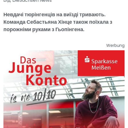
Від: DieSachsen News
Невдачі тюрінгенців на виїзді тривають.
Команда Себастьяна Хінце також поїхала з
порожніми руками з Гьопінгена.
Werbung