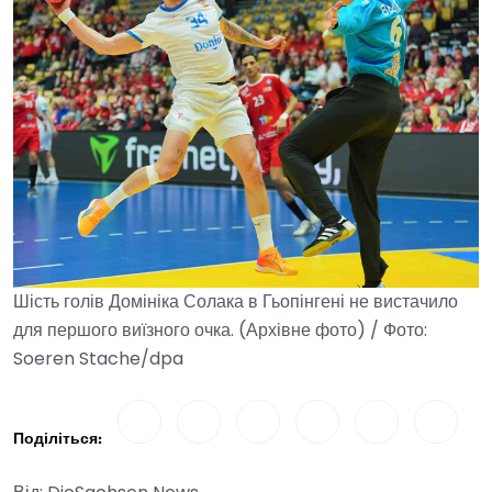
Шість голів Домініка Солака в Гьопінгені не вистачило
для першого виїзного очка. (Архівне фото) / Фото:
Soeren Stache/dpa
Поділіться: