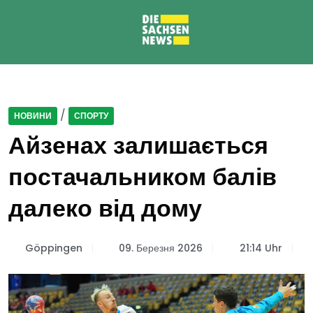
/
НОВИНИ
СПОРТУ
Айзенах залишається
постачальником балів
далеко від дому
Göppingen
09. Березня 2026
21:14 Uhr