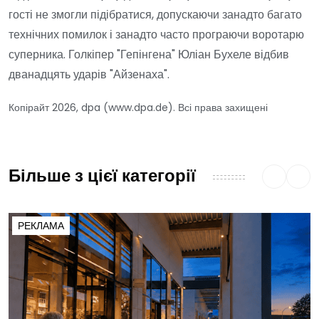
гості не змогли підібратися, допускаючи занадто багато
технічних помилок і занадто часто програючи воротарю
суперника. Голкіпер "Гепінгена" Юліан Бухеле відбив
дванадцять ударів "Айзенаха".
Копірайт 2026, dpa (www.dpa.de). Всі права захищені
Більше з цієї категорії
РЕКЛАМА