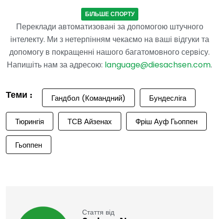
БІЛЬШЕ СПОРТУ
Переклади автоматизовані за допомогою штучного
інтелекту. Ми з нетерпінням чекаємо на ваші відгуки та
допомогу в покращенні нашого багатомовного сервісу.
Напишіть нам за адресою:
language@diesachsen.com
.
Теми :
Гандбол (Командний)
Бундесліга
Тюрингія
ТСВ Айзенах
Фріш Ауф Гьоппен
Гьоппен
Стаття від