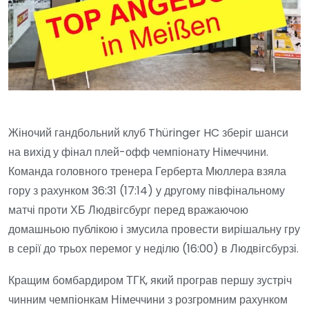
Жіночий гандбольний клуб Thüringer HC зберіг шанси
на вихід у фінал плей-офф чемпіонату Німеччини.
Команда головного тренера Герберта Мюллера взяла
гору з рахунком 36:31 (17:14) у другому півфінальному
матчі проти ХБ Людвігсбург перед вражаючою
домашньою публікою і змусила провести вирішальну гру
в серії до трьох перемог у неділю (16:00) в Людвігсбурзі.
Кращим бомбардиром ТГК, який програв першу зустріч
чинним чемпіонкам Німеччини з розгромним рахунком