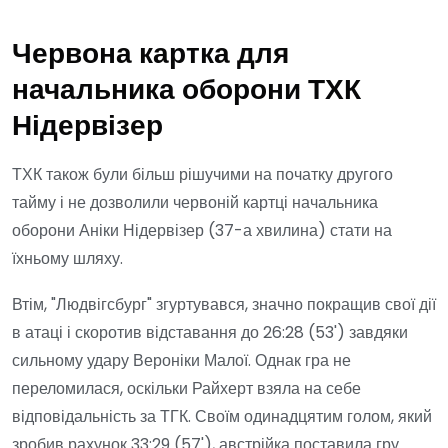
Червона картка для
начальника оборони ТХК
Нідервізер
ТХК також були більш рішучими на початку другого
тайму і не дозволили червоній картці начальника
оборони Аніки Нідервізер (37-а хвилина) стати на
їхньому шляху.
Втім, "Людвігсбург" згуртувався, значно покращив свої дії
в атаці і скоротив відставання до 26:28 (53') завдяки
сильному удару Вероніки Малої. Однак гра не
переломилася, оскільки Райхерт взяла на себе
відповідальність за ТГК. Своїм одинадцятим голом, який
зробив рахунок 33:29 (57'), австрійка поставила гру