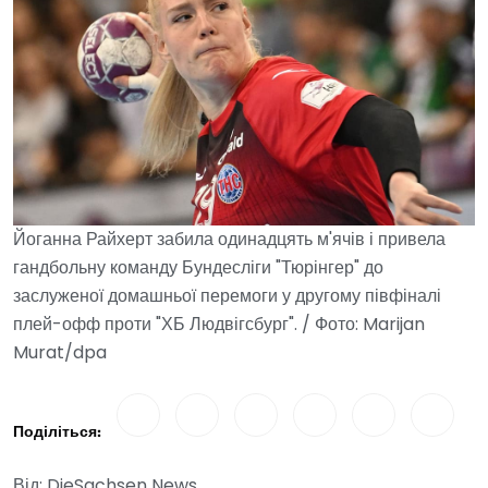
Йоганна Райхерт забила одинадцять м'ячів і привела
гандбольну команду Бундесліги "Тюрінгер" до
заслуженої домашньої перемоги у другому півфіналі
плей-офф проти "ХБ Людвігсбург". / Фото: Marijan
Murat/dpa
Поділіться:
Від: DieSachsen News