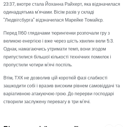
23:37, вкотре стала Йоханна Райхерт, яка відзначилася
одинадцятьма м'ячами. Вісім разів у складі
"Людвігсбурга" відзначилася Марейке Томайєр.
Перед 1160 глядачами тюрингенки розпочали гру з
великою енергією і вже через шість хвилин вели 5:3.
Однак, намагаючись утримати темп, вони згодом
припустилися більшої кількості технічних помилок і
пропустили чотири м'ячі поспіль.
Втім, ТХК не дозволив цій короткій фазі слабкості
зашкодити собі і вразив високим рівнем самовіддачі та
варіативною атакуючою грою. До перерви господарі
створили заслужену перевагу в три м'ячі.