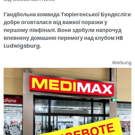
Гандбольна команда Тюрінгенської Бундесліги
добре оговталася від важкої поразки у
першому півфіналі. Вони здобули напрочуд
впевнену домашню перемогу над клубом HB
Ludwigsburg.
Werbung