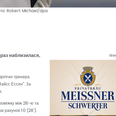
ото: Robert Michael/dpa
 раз наблизилася,
We
допічні тренера
Вайсс Ессен". За
к.
проміжку між 28-ю та
рахунок 1:0 (28').