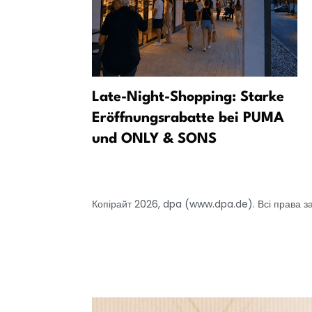
 один
Late-Night-Shopping: Starke
іоманде до
Eröffnungsrabatte bei PUMA
я
und ONLY & SONS
Копірайт 2026, dpa (www.dpa.de). Всі права з