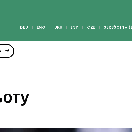
DEU
ENG
UKR
ESP
CZE
SERBŠĆINA (
я
ьоту