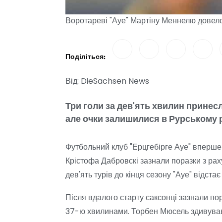
Воротареві "Ауе" Мартіну Меннелю довело
Поділіться:
Від: DieSachsen News
Три голи за дев'ять хвилин принесл
але очки залишилися в Рурському р
Футбольний клуб "Ерцгебірге Ауе" вперше х
Крістофа Дабровскі зазнали поразки з раху
дев'ять турів до кінця сезону "Ауе" відстає
Після вдалого старту саксонці зазнали по
37-ю хвилинами. Торбен Мюсель здивував 