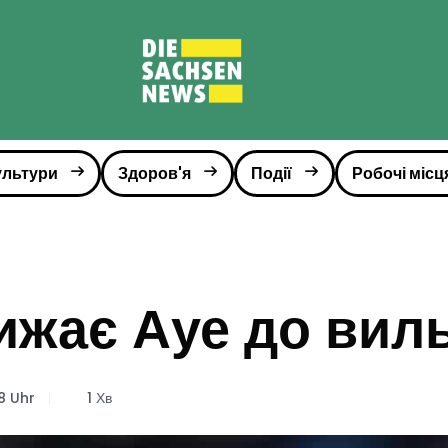
ультури
Здоров'я
Події
Робочі місц
ижає Ауе до вил
8 Uhr
1 Хв