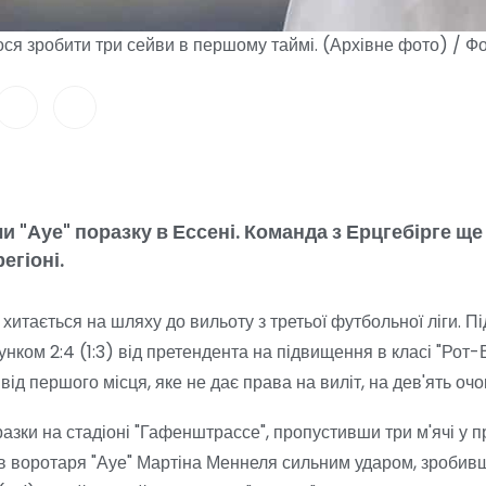
ся зробити три сейви в першому таймі. (Архівне фото) / Ф
и "Ауе" поразку в Ессені. Команда з Ерцгебірге ще
егіоні.
итається на шляху до вильоту з третьої футбольної ліги. Пі
нком 2:4 (1:3) від претендента на підвищення в класі "Рот-
 від першого місця, яке не дає права на виліт, на дев'ять очо
разки на стадіоні "Гафенштрассе", пропустивши три м'ячі у 
воротаря "Ауе" Мартіна Меннеля сильним ударом, зробивши 