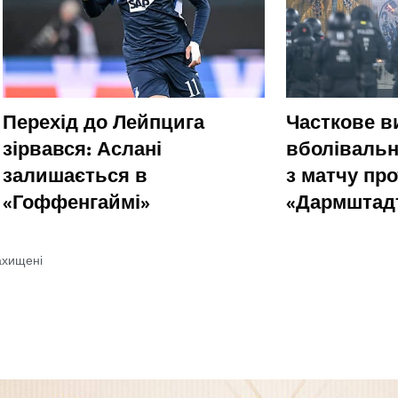
Перехід до Лейпцига
Часткове 
зірвався: Аслані
вболівальн
залишається в
з матчу пр
«Гоффенгаймі»
«Дармштад
ахищені