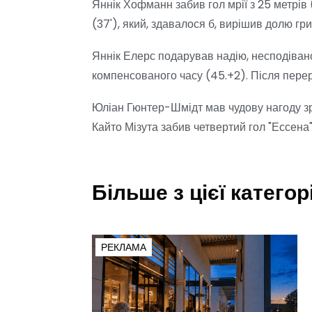
Яннік Хофманн забив гол мрії з 25 метрів
(37'), який, здавалося б, вирішив долю гр
Яннік Елерс подарував надію, несподіван
компенсованого часу (45.+2). Після перерв
Юліан Гюнтер-Шмідт мав чудову нагоду зр
Кайто Мізута забив четвертий гол "Ессена"
Більше з цієї категорі
РЕКЛАМА