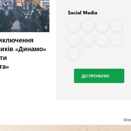
Social Media
виключення
Тому Клозе сподіваєть
иків «Динамо»
що в клубі «буде гамір
оти
та»
ДО ПРОФІЛЮ
We