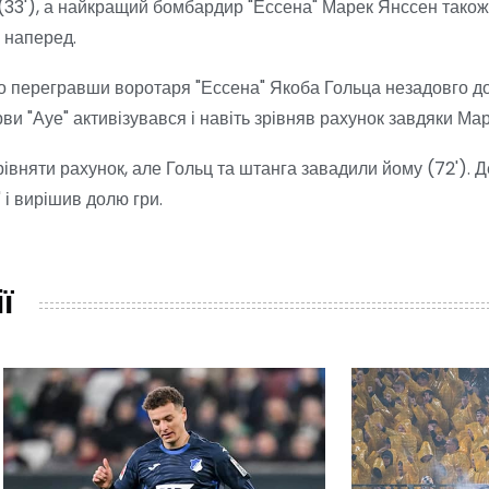
 (33'), а найкращий бомбардир "Ессена" Марек Янссен тако
и наперед.
о перегравши воротаря "Ессена" Якоба Гольца незадовго до
и "Ауе" активізувався і навіть зрівняв рахунок завдяки Мар
івняти рахунок, але Гольц та штанга завадили йому (72'). 
 і вирішив долю гри.
ї