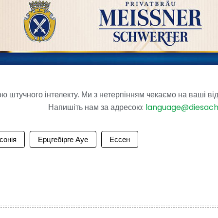
 штучного інтелекту. Ми з нетерпінням чекаємо на ваші від
Напишіть нам за адресою:
language@diesac
сонія
Ерцгебірге Ауе
Ессен