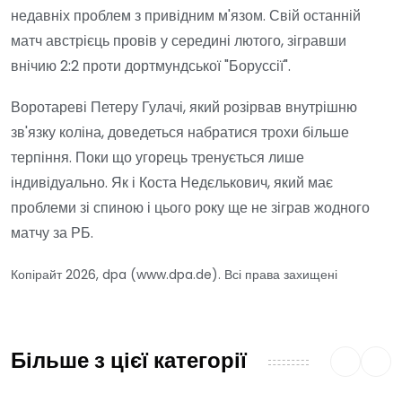
недавніх проблем з привідним м'язом. Свій останній
матч австрієць провів у середині лютого, зігравши
внічию 2:2 проти дортмундської "Боруссії".
Воротареві Петеру Гулачі, який розірвав внутрішню
зв'язку коліна, доведеться набратися трохи більше
терпіння. Поки що угорець тренується лише
індивідуально. Як і Коста Недєлькович, який має
проблеми зі спиною і цього року ще не зіграв жодного
матчу за РБ.
Копірайт 2026, dpa (www.dpa.de). Всі права захищені
Більше з цієї категорії