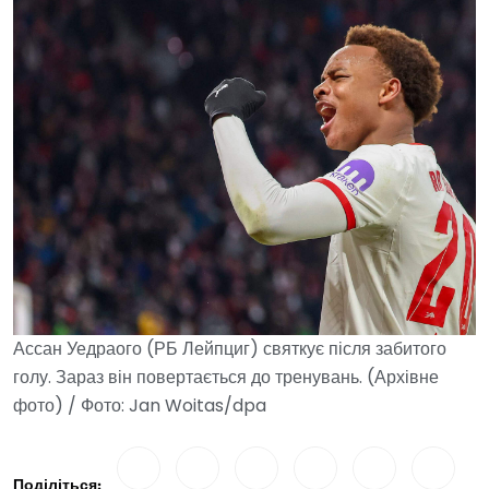
Ассан Уедраого (РБ Лейпциг) святкує після забитого
голу. Зараз він повертається до тренувань. (Архівне
фото) / Фото: Jan Woitas/dpa
Поділіться: