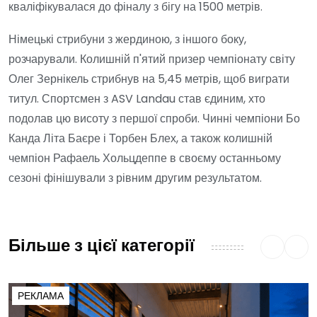
кваліфікувалася до фіналу з бігу на 1500 метрів.
Німецькі стрибуни з жердиною, з іншого боку,
розчарували. Колишній п'ятий призер чемпіонату світу
Олег Зернікель стрибнув на 5,45 метрів, щоб виграти
титул. Спортсмен з ASV Landau став єдиним, хто
подолав цю висоту з першої спроби. Чинні чемпіони Бо
Канда Літа Баєре і Торбен Блех, а також колишній
чемпіон Рафаель Хольцдеппе в своєму останньому
сезоні фінішували з рівним другим результатом.
Більше з цієї категорії
РЕКЛАМА