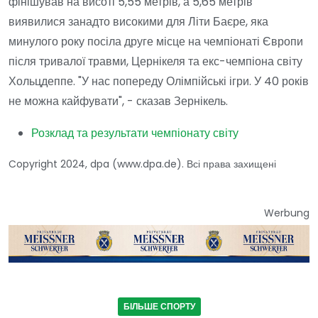
фінішував на висоті 5,55 метрів, а 5,65 метрів
виявилися занадто високими для Літи Баєре, яка
минулого року посіла друге місце на чемпіонаті Європи
після тривалої травми, Цернікеля та екс-чемпіона світу
Хольцдеппе. "У нас попереду Олімпійські ігри. У 40 років
не можна кайфувати", - сказав Зернікель.
Розклад та результати чемпіонату світу
Copyright 2024, dpa (www.dpa.de). Всі права захищені
Werbung
БІЛЬШЕ СПОРТУ