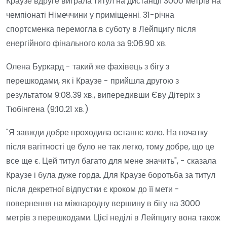
Краузе вдруге виграла титул на дистанції 3000 метрів на
чемпіонаті Німеччини у приміщенні. 31-річна
спортсменка перемогла в суботу в Лейпцигу після
енергійного фінального кола за 9:06.90 хв.
Олена Буркард - такий же фахівець з бігу з
перешкодами, як і Краузе - прийшла другою з
результатом 9:08.39 хв., випередивши Єву Дітеріх з
Тюбінгена (9:10.21 хв.)
"Я завжди добре проходила останнє коло. На початку
після вагітності це було не так легко, тому добре, що це
все ще є. Цей титул багато для мене значить", - сказала
Краузе і була дуже горда. Для Краузе боротьба за титул
після декретної відпустки є кроком до її мети -
повернення на міжнародну вершину в бігу на 3000
метрів з перешкодами. Цієї неділі в Лейпцигу вона також