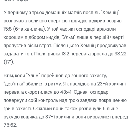
У першому з трьох домашніх матчів поспіль "Хемніц"
розпочав з великою енергією і швидко відкрив розрив
15:8 (6-а хвилина). У той час як господарі вражали
хорошим підбором кидків, "Ульм" лише в першій чверті
пропустив вісім втрат. Після цього Хемніц продовжував
задавати тон. Після ривка 13:2 перевага зросла до 38:22
(17').
Втім, коли "Ульм" перейшов до зонного захисту,
"дев'ятки" збилися з ритму. Як наслідок, на 23-й хвилині
перевага скоротилася до 43:41. Однак господарі
повернули собі контроль над грою завдяки покращенню
гри в захисті. Оскільки вони також розвинули більше
руху до кошика, до 37-ї хвилини вони вирвалися вперед
75:62.