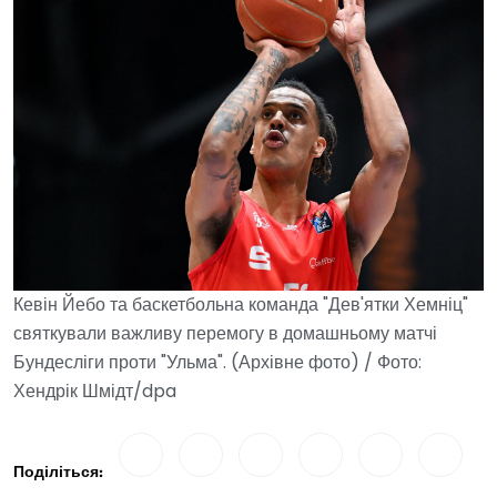
Кевін Йебо та баскетбольна команда "Дев'ятки Хемніц"
святкували важливу перемогу в домашньому матчі
Бундесліги проти "Ульма". (Архівне фото) / Фото:
Хендрік Шмідт/dpa
Поділіться: