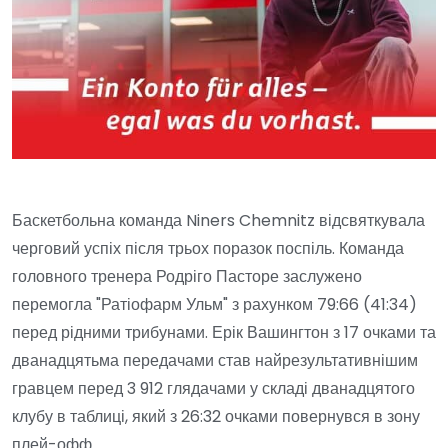
Баскетбольна команда Niners Chemnitz відсвяткувала
черговий успіх після трьох поразок поспіль. Команда
головного тренера Родріго Пасторе заслужено
перемогла "Ратіофарм Ульм" з рахунком 79:66 (41:34)
перед рідними трибунами. Ерік Вашингтон з 17 очками та
дванадцятьма передачами став найрезультативнішим
гравцем перед 3 912 глядачами у складі дванадцятого
клубу в таблиці, який з 26:32 очками повернувся в зону
плей-офф.