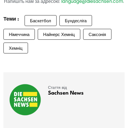
Напишіть нам за адресою:
language@diesachsen.com
.
Теми :
Баскетбол
Бундесліга
Німеччина
Найнерс Хемніц
Саксонія
Хемніц
Стаття від
Sachsen News