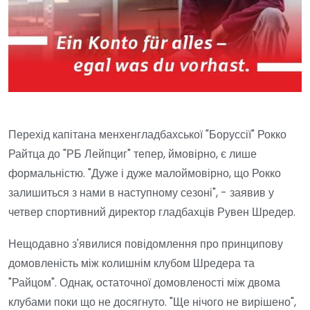
Перехід капітана менхенгладбахської "Боруссії" Рокко
Райтца до "РБ Лейпциг" тепер, ймовірно, є лише
формальністю. "Дуже і дуже малоймовірно, що Рокко
залишиться з нами в наступному сезоні", - заявив у
четвер спортивний директор гладбахців Рувен Шредер.
Нещодавно з'явилися повідомлення про принципову
домовленість між колишнім клубом Шредера та
"Райцом". Однак, остаточної домовленості між двома
клубами поки що не досягнуто. "Ще нічого не вирішено",