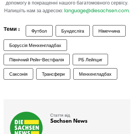
допомогу в покращенні нашого багатомовного сервісу.
Напишіть нам за адресою:
language@diesachsen.com
.
Теми :
Футбол
Бундесліга
Німеччина
Боруссія Менхенгладбах
Північний Рейн-Вестфалія
РБ Лейпциг
Саксонія
Трансфери
Менхенгладбах
Стаття від
Sachsen News