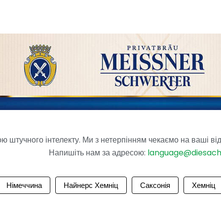
 штучного інтелекту. Ми з нетерпінням чекаємо на ваші від
Напишіть нам за адресою:
language@diesac
Німеччина
Найнерс Хемніц
Саксонія
Хемніц