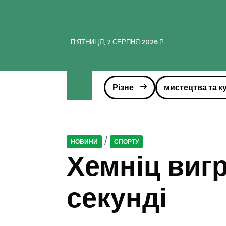
ПʼЯТНИЦЯ, 7 СЕРПНЯ 2026 Р.
Різне
мистецтва та к
/
НОВИНИ
СПОРТУ
Хемніц вигр
секунді