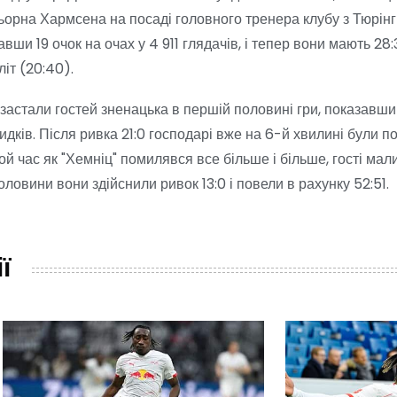
ьорна Хармсена на посаді головного тренера клубу з Тюрінгі
и 19 очок на очах у 4 911 глядачів, і тепер вони мають 28:
літ (20:40).
 застали гостей зненацька в першій половині гри, показавши
кидків. Після ривка 21:0 господарі вже на 6-й хвилині були п
ой час як "Хемніц" помилявся все більше і більше, гості мали
оловини вони здійснили ривок 13:0 і повели в рахунку 52:51.
ї