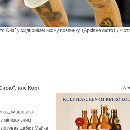
то Єна" у східнонімецькому поєдинку. (Архівне фото) / Фото
Єною", але Корі
We
льною домашньою
 з мінімальним
" зіпсував дебют Майка