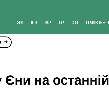
DEU
ENG
UKR
ESP
CZE
SERBŠĆINA (
я
у Єни на останні