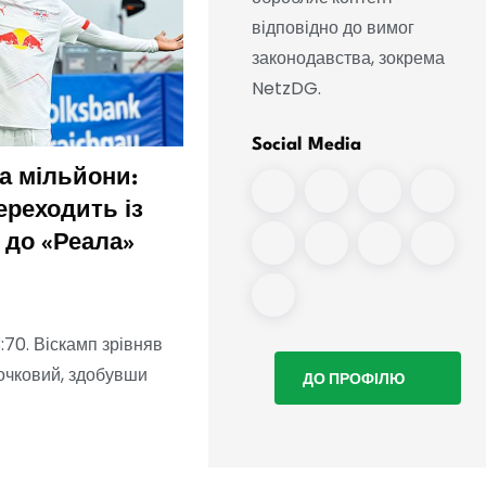
відповідно до вимог
законодавства, зокрема
NetzDG.
Social Media
а мільйони:
Наближається перехід
ереходить із
«Реала»: Діоманде
 до «Реала»
залишає тренувальний
табір
:70. Віскамп зрівняв
иочковий, здобувши
ДО ПРОФІЛЮ