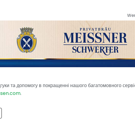
We
гуки та допомогу в покращенні нашого багатомовного серві
hsen.com
.