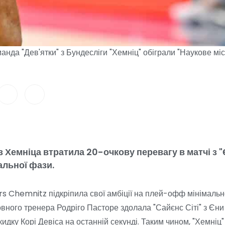
анда "Дев'ятки" з Бундесліги "Хемніц" обіграли "Наукове міс
 Хемніца втратила 20-очкову перевагу в матчі з "
альної фази.
ers Chemnitz підкріпила свої амбіції на плей-офф мініма
вного тренера Родріго Пасторе здолала "Сайєнс Сіті" з Єни
идку Корі Девіса на останній секунді. Таким чином, "Хемніц