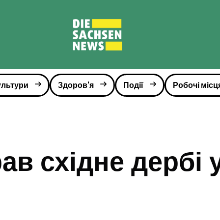
ультури
Здоров'я
Події
Робочі місц
ав східне дербі 