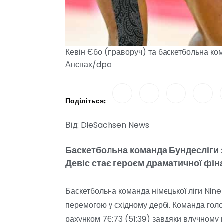
Кевін Єбо (праворуч) та баскетбольна ком
Анспах/dpa
Поділіться:
Від: DieSachsen News
Баскетбольна команда Бундесліги з
Девіс стає героєм драматичної фін
Баскетбольна команда німецької ліги Nin
перемогою у східному дербі. Команда голо
рахунком 76:73 (51:39) завдяки влучному к