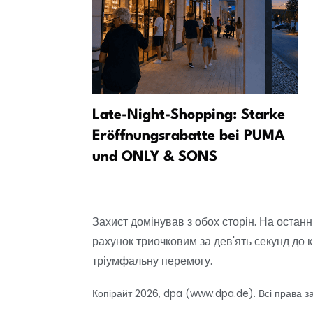
инамо»
Late-Night-Shopping: Starke
фаворитом
Eröffnungsrabatte bei PUMA
класі?
und ONLY & SONS
Захист домінував з обох сторін. На остан
рахунок триочковим за дев'ять секунд до к
тріумфальну перемогу.
Копірайт 2026, dpa (www.dpa.de). Всі права з