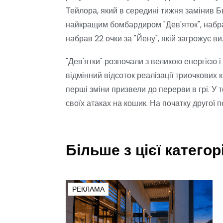
Тейлора, який в середині тижня замінив Б
найкращим бомбардиром "Дев'яток", набравш
набрав 22 очки за "Йену", якій загрожує ви
"Дев'ятки" розпочали з великою енергією і
відмінний відсоток реалізації триочкових 
перші зміни призвели до перерви в грі. У т
своїх атаках на кошик. На початку другої п
Більше з цієї категорі
РЕКЛАМА