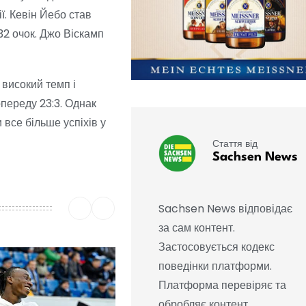
ї. Кевін Йебо став
32 очок. Джо Віскамп
 високий темп і
опереду 23:3. Однак
 все більше успіхів у
Стаття від
Sachsen News
Sachsen News відповідає
за сам контент.
Застосовується кодекс
поведінки платформи.
Платформа перевіряє та
обробляє контент