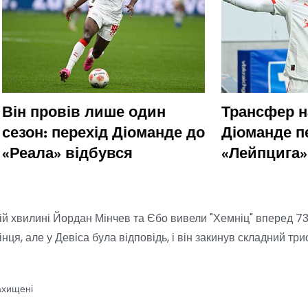
Він провів лише один
Трансфер н
сезон: перехід Діоманде до
Діоманде п
«Реала» відбувся
«Лейпцига»
ній хвилині Йордан Мінчев та Єбо вивели "Хемніц" вперед 73
інця, але у Девіса була відповідь, і він закинув складний тр
ахищені