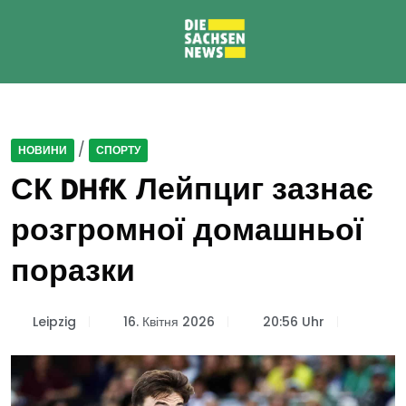
/
НОВИНИ
СПОРТУ
СК DHfK Лейпциг зазнає
розгромної домашньої
поразки
Leipzig
16. Квітня 2026
20:56 Uhr