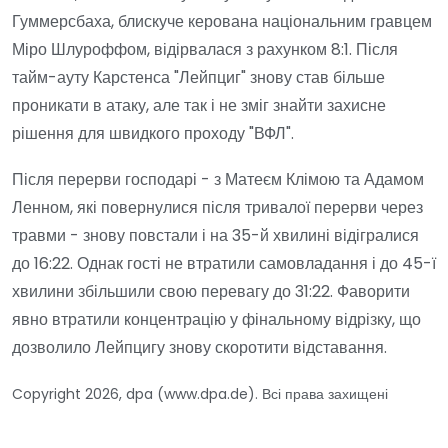
Гуммерсбаха, блискуче керована національним гравцем
Міро Шлуроффом, відірвалася з рахунком 8:1. Після
тайм-ауту Карстенса "Лейпциг" знову став більше
проникати в атаку, але так і не зміг знайти захисне
рішення для швидкого проходу "ВФЛ".
Після перерви господарі - з Матеєм Клімою та Адамом
Ленном, які повернулися після тривалої перерви через
травми - знову повстали і на 35-й хвилині відігралися
до 16:22. Однак гості не втратили самовладання і до 45-ї
хвилини збільшили свою перевагу до 31:22. Фаворити
явно втратили концентрацію у фінальному відрізку, що
дозволило Лейпцигу знову скоротити відставання.
Copyright 2026, dpa (www.dpa.de). Всі права захищені