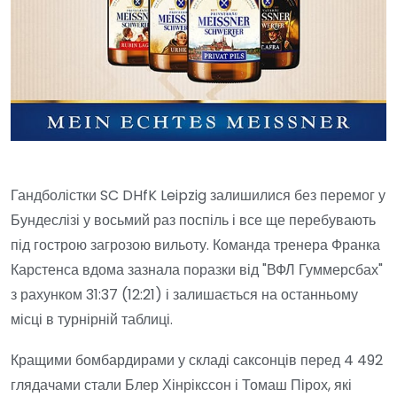
Гандболістки SC DHfK Leipzig залишилися без перемог у
Бундеслізі у восьмий раз поспіль і все ще перебувають
під гострою загрозою вильоту. Команда тренера Франка
Карстенса вдома зазнала поразки від "ВФЛ Гуммерсбах"
з рахунком 31:37 (12:21) і залишається на останньому
місці в турнірній таблиці.
Кращими бомбардирами у складі саксонців перед 4 492
глядачами стали Блер Хінрікссон і Томаш Пірох, які