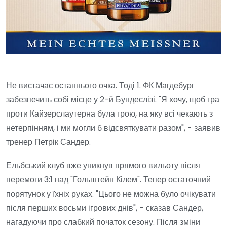
Не вистачає останнього очка. Тоді 1. ФК Магдебург
забезпечить собі місце у 2-й Бундеслізі. "Я хочу, щоб гра
проти Кайзерслаутерна була грою, на яку всі чекають з
нетерпінням, і ми могли б відсвяткувати разом", - заявив
тренер Петрік Сандер.
Ельбський клуб вже уникнув прямого вильоту після
перемоги 3:1 над "Гольштейн Кілем". Тепер остаточний
порятунок у їхніх руках. "Цього не можна було очікувати
після перших восьми ігрових днів", - сказав Сандер,
нагадуючи про слабкий початок сезону. Після зміни