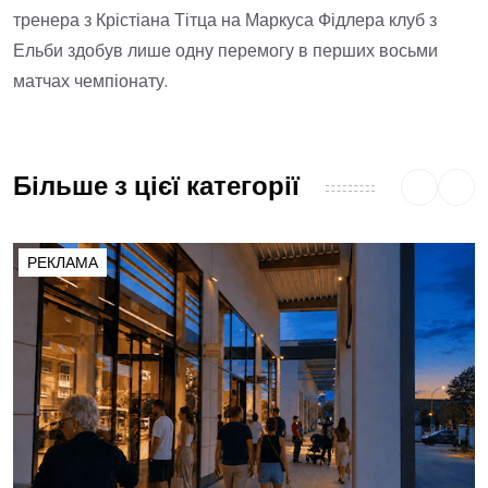
тренера з Крістіана Тітца на Маркуса Фідлера клуб з
Ельби здобув лише одну перемогу в перших восьми
матчах чемпіонату.
Більше з цієї категорії
РЕКЛАМА