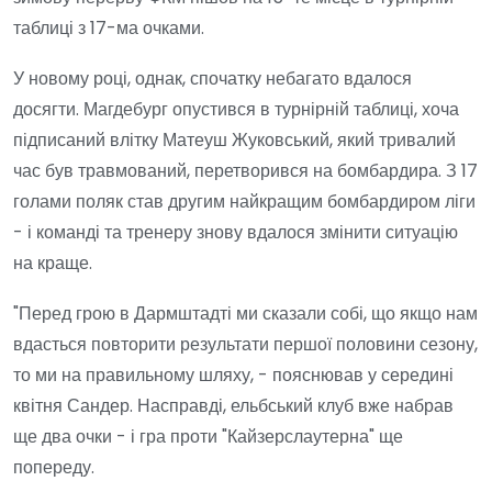
таблиці з 17-ма очками.
У новому році, однак, спочатку небагато вдалося
досягти. Магдебург опустився в турнірній таблиці, хоча
підписаний влітку Матеуш Жуковський, який тривалий
час був травмований, перетворився на бомбардира. З 17
голами поляк став другим найкращим бомбардиром ліги
- і команді та тренеру знову вдалося змінити ситуацію
на краще.
"Перед грою в Дармштадті ми сказали собі, що якщо нам
вдасться повторити результати першої половини сезону,
то ми на правильному шляху, - пояснював у середині
квітня Сандер. Насправді, ельбський клуб вже набрав
ще два очки - і гра проти "Кайзерслаутерна" ще
попереду.