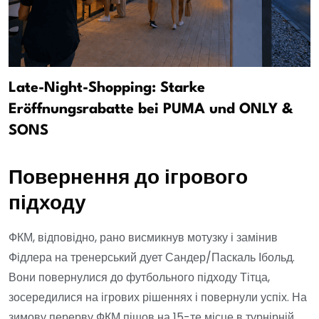
Late-Night-Shopping: Starke
Eröffnungsrabatte bei PUMA und ONLY &
SONS
Повернення до ігрового
підходу
ФКМ, відповідно, рано висмикнув мотузку і замінив
Фідлера на тренерський дует Сандер/Паскаль Ібольд.
Вони повернулися до футбольного підходу Тітца,
зосередилися на ігрових рішеннях і повернули успіх. На
зимову перерву ФКМ пішов на 15-те місце в турнірній