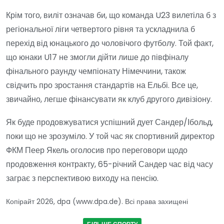
Крім того, виліт означав би, що команда U23 вилетіла б з
регіональної ліги четвертого рівня та ускладнила б
перехід від юнацького до чоловічого футболу. Той факт,
що юнаки U17 не змогли дійти лише до півфіналу
фінального раунду чемпіонату Німеччини, також
свідчить про зростання стандартів на Ельбі. Все це,
звичайно, легше фінансувати як клуб другого дивізіону.
Як буде продовжуватися успішний дует Сандер/Ібольд,
поки що не зрозуміло. У той час як спортивний директор
ФКМ Пеер Якель оголосив про переговори щодо
продовження контракту, 65-річний Сандер час від часу
заграє з перспективою виходу на пенсію.
Копірайт 2026, dpa (www.dpa.de). Всі права захищені