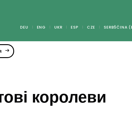
DEU
ENG
UKR
ESP
CZE
SERBŠĆINA (
я
тові королеви