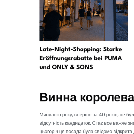
ячена
Late-Night-Shopping: Starke
инам як
Eröffnungsrabatte bei PUMA
und ONLY & SONS
Винна королев
Минулого року, вперше за 40 років, не бу
відсутність кандидаток. Стає все важче зн
цьогоріч ця посада була свідомо відкрита 