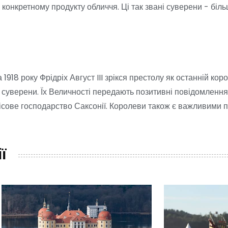
конкретному продукту обличчя. Ці так звані суверени - біль
 1918 року Фрідріх Август III зрікся престолу як останній кор
суверени. Їх Величності передають позитивні повідомлення
лісове господарство Саксонії. Королеви також є важливими 
ї