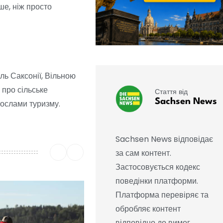
ше, ніж просто
оль Саксонії, Вільною
 про сільське
Стаття від
Sachsen News
послами туризму.
Sachsen News відповідає
за сам контент.
Застосовується кодекс
поведінки платформи.
Платформа перевіряє та
обробляє контент
відповідно до вимог