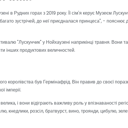
ені в Рудних горах з 2019 року. Її сім'я керує Музеєм Луску
о багато зустрічей, до неї приєдналася принцеса", - поясню
ивалю "Лускунчик" у Нойхаузені наприкінці травня. Вони так
сяти інших продуктових величностей.
го королівства був Гермінафрід. Він правив до своєї поразки 
ої імперії.
 велика, і вони відіграють важливу роль у впізнаваності р
лю, кнедлики, розсіл, братвурст, вино, троянди, цибулю, зе