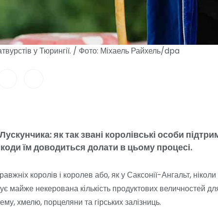
твурстів у Тюрингії. / Фото: Міхаель Райхель/dpa
ускунчика: як так звані королівські особи підтри
ешкоди їм доводиться долати в цьому процесі.
равжніх королів і королев або, як у Саксонії-Ангальт, ніколи
ує майже некерована кількість продуктових величностей дл
ему, хмелю, порцеляни та гірських залізниць.