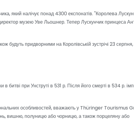
нчика, який налічує понад 4300 експонатів. "Королева Луску
є директор музею Уве Льошнер. Тепер Лускунчик принцеса Ан
ож будуть придворними на Королівській зустрічі 23 серпня, 
в битві при Унструті в 531 р. Після його смерті в 534 р. імп
егіональних особливостей, вважають у Thüringer Tourismus 
лень, вишню, полуницю або чорницю, а також порцеляну або