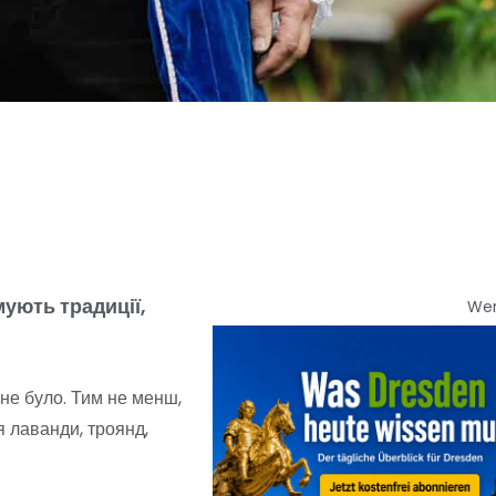
мують традиції,
We
 не було. Тим не менш,
я лаванди, троянд,