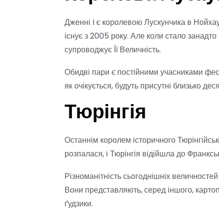
Дженні I є королевою Лускунчика в Нойхауз
існує з 2005 року. Але коли стало занадт
супроводжує Її Величність.
Обидві пари є постійними учасниками фест
як очікується, будуть присутні близько де
Тюрінгія
Останнім королем історичного Тюрінгійсько
розпалася, і Тюрінгія відійшла до Франкськ
Різноманітність сьогоднішніх величностей
Вони представляють, серед іншого, картоп
ґудзики.