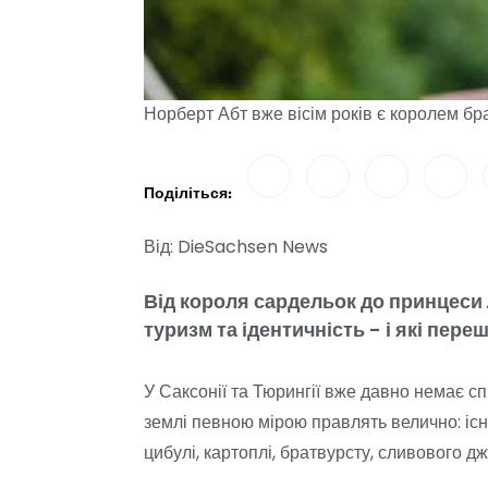
Норберт Абт вже вісім років є королем бра
Поділіться:
Від: DieSachsen News
Від короля сардельок до принцеси Л
туризм та ідентичність - і які пер
У Саксонії та Тюрингії вже давно немає сп
землі певною мірою правлять велично: існ
цибулі, картоплі, братвурсту, сливового дж