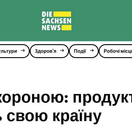
ультури
Здоров'я
Події
Робочі місц
 короною: продук
 свою країну