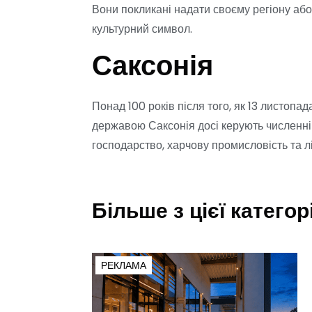
Вони покликані надати своєму регіону або 
культурний символ.
Саксонія
Понад 100 років після того, як 13 листопада
державою Саксонія досі керують численні 
господарство, харчову промисловість та 
Більше з цієї категорі
РЕКЛАМА