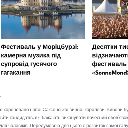
Фестиваль у Моріцбурзі:
Десятки ти
камерна музика під
відзначают
супровід гусячого
фестиваль
гагакання
«SonneMond
а
ло короновано нової Саксонської винної королеви. Вибори б
айти кандидатів, які бажають виконувати почесний обов'язок.
для чоловіків. Передумовою для цього є розвиток самої галу