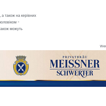
, а також на керівних
чоловіком -
 також можуть
We