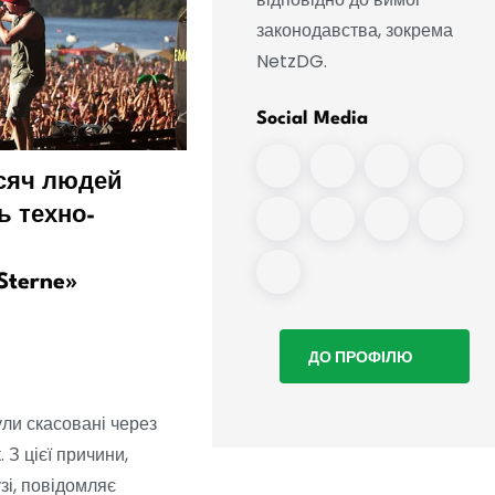
законодавства, зокрема
NetzDG.
Social Media
сяч людей
До підніжжя Пам’ятник
ь техно-
битві народів можна
дістатися без екскурсії
Sterne»
ДО ПРОФІЛЮ
ули скасовані через
 З цієї причини,
зі, повідомляє