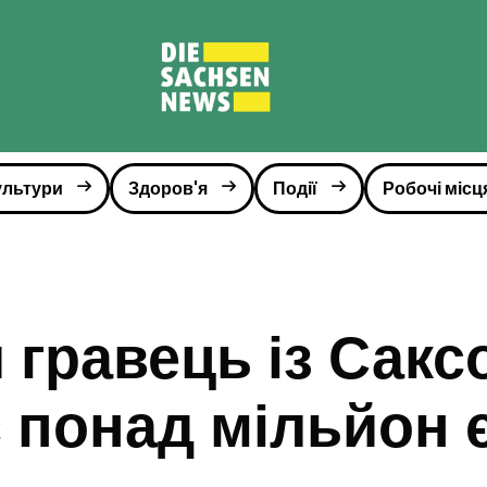
ультури
Здоров'я
Події
Робочі місц
гравець із Саксо
є понад мільйон 