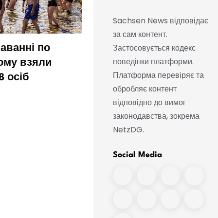
Sachsen News відповідає
за сам контент.
Застосовується кодекс
аванні по
Рідкісне видовище на
поведінки платформи.
ьому взяли
вечірньому небі — пор
Платформа перевіряє та
8 осіб
експертів
обробляє контент
відповідно до вимог
законодавства, зокрема
NetzDG.
Social Media