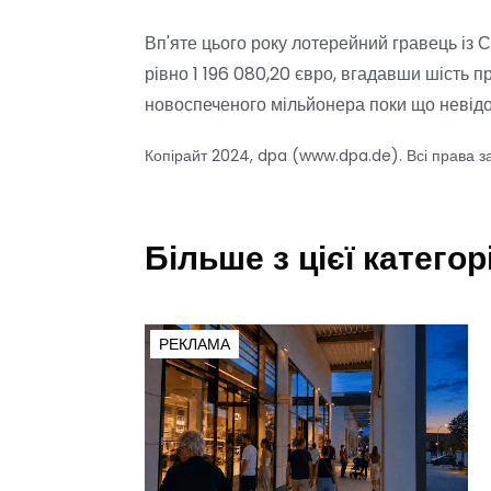
Вп'яте цього року лотерейний гравець із С
рівно 1 196 080,20 євро, вгадавши шість 
новоспеченого мільйонера поки що невідом
Копірайт 2024, dpa (www.dpa.de). Всі права з
Більше з цієї категорі
РЕКЛАМА