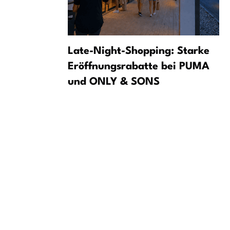
олен: хіт
Late-Night-Shopping: Starke
улітку
Eröffnungsrabatte bei PUMA
und ONLY & SONS