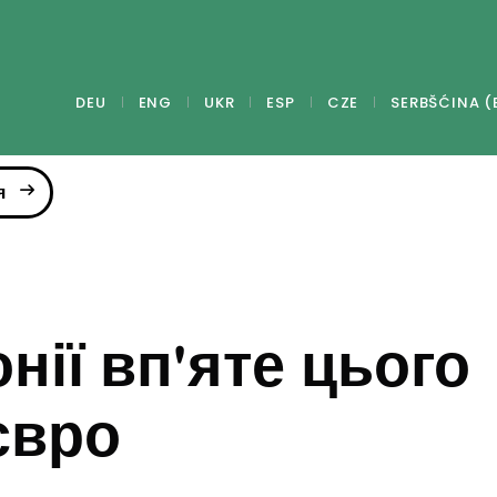
DEU
ENG
UKR
ESP
CZE
SERBŠĆINA (
я
нії вп'яте цього
євро