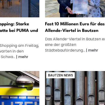
opping: Starke
Fast 10 Millionen Euro für das
atte bei PUMA und
Allende-Viertel in Bautzen
Das Allende-Viertel in Bautzen e
eine der größten
 Shopping am Freitag,
Städtebauförderung...
|
mehr
warten in den
 Schwa...
|
mehr
BAUTZEN NEWS