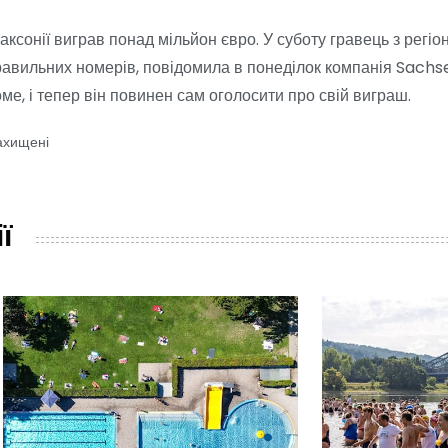
аксонії виграв понад мільйон євро. У суботу гравець з регі
правильних номерів, повідомила в понеділок компанія Sachse
е, і тепер він повинен сам оголосити про свій виграш.
ахищені
ї