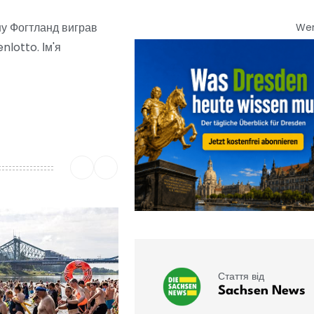
ону Фогтланд виграв
We
nlotto. Ім'я
Стаття від
Sachsen News