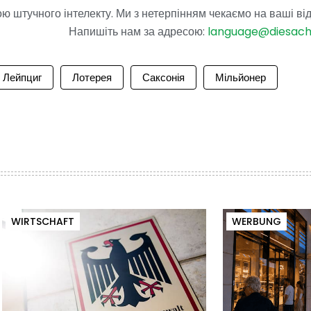
 штучного інтелекту. Ми з нетерпінням чекаємо на ваші від
Напишіть нам за адресою:
language@diesac
Лейпциг
Лотерея
Саксонія
Мільйонер
WIRTSCHAFT
WERBUNG