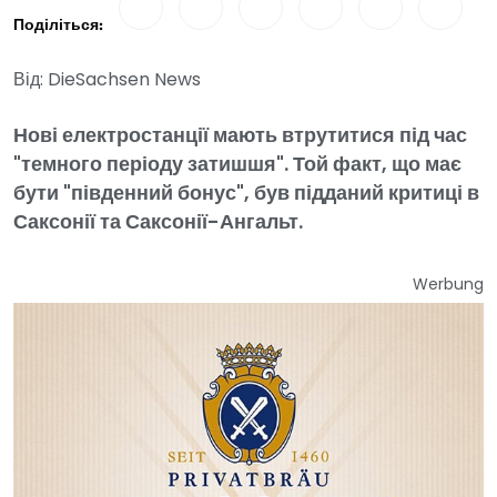
Поділіться:
Від: DieSachsen News
Нові електростанції мають втрутитися під час
"темного періоду затишшя". Той факт, що має
бути "південний бонус", був підданий критиці в
Саксонії та Саксонії-Ангальт.
Werbung