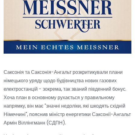
Саксонія та Саксонія-Ангальт розкритикували плани
німецького уряду щодо будівництва нових газових
електростанцій - зокрема, так званий південний бонус.
Хоча план в основному рухається у правильному
напрямку, він має "значні недоліки, які шкодять східній
Німеччині", пояснив міністр енергетики Саксонії-Ангальт
Армін Віллінгманн (СДПН).