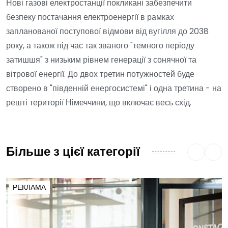
Нові газові електростанції покликані забезпечити
безпеку постачання електроенергії в рамках
запланованої поступової відмови від вугілля до 2038
року, а також під час так званого "темного періоду
затишшя" з низьким рівнем генерації з сонячної та
вітрової енергії. До двох третин потужностей буде
створено в "південній енергосистемі" і одна третина - на
решті території Німеччини, що включає весь схід.
Більше з цієї категорії
РЕКЛАМА