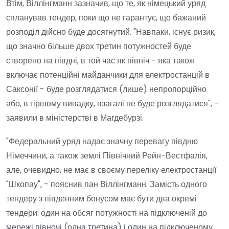
Втім, Віллінгманн зазначив, що те, як німецький уряд
спланував тендер, поки що не гарантує, що бажаний
розподіл дійсно буде досягнутий. "Навпаки, існує ризик,
що значно більше двох третин потужностей буде
створено на півдні, в той час як північ - яка також
включає потенційні майданчики для електростанцій в
Саксонії - буде розглядатися (лише) непропорційно
або, в гіршому випадку, взагалі не буде розглядатися", -
заявили в міністерстві в Магдебурзі.
"Федеральний уряд надає значну перевагу півдню
Німеччини, а також землі Північний Рейн-Вестфалія,
але, очевидно, не має в своєму переліку електростанції
"Шкопау", - пояснив пан Віллінгманн. Замість одного
тендеру з південним бонусом має бути два окремі
тендери: один на обсяг потужності на підключеній до
мережі півночі (одна третина) і один на підключеному