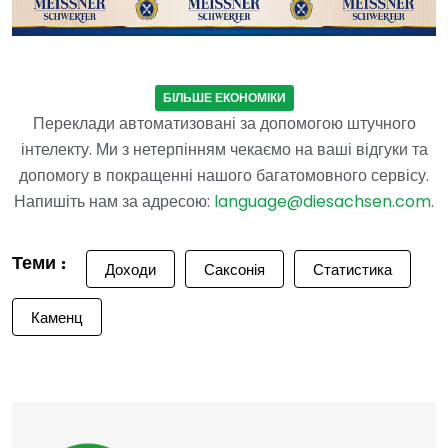
БІЛЬШЕ ЕКОНОМІКИ
Переклади автоматизовані за допомогою штучного
інтелекту. Ми з нетерпінням чекаємо на ваші відгуки та
допомогу в покращенні нашого багатомовного сервісу.
Напишіть нам за адресою:
language@diesachsen.com
.
Теми :
Доходи
Саксонія
Статистика
Каменц