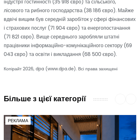
індустрії гостинності (35 918 євро) та сільського,
лісового та рибного господарства (38 186 євро). Майже
вдвічі вищим був середній заробіток у сфері фінансових
і страхових послуг (71 904 євро) та енергопостачання
(71 821 євро). Вище середнього заробляли штатні
працівники інформаційно-комунікаційного сектору (69
043 євро) та освіти і викладання (68 500 євро).
Копірайт 2026, dpa (www.dpa.de). Всі права захищені
Більше з цієї категорії
РЕКЛАМА