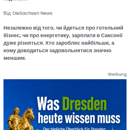
Від: DieSachsen News
Незалежно від того, чи йдеться про готельний
бізнес, чи про енергетику, зарплати в Саксонії
дуже різняться. Хто заробляє найбільше, а
кому доводиться задовольнятися значно
меншим.
Werbung