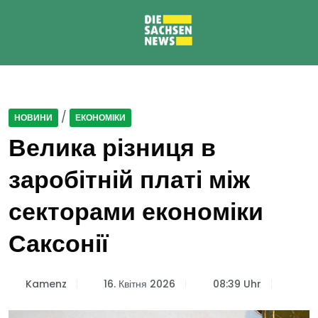
/
НОВИНИ
ЕКОНОМІКИ
Велика різниця в
заробітній платі між
секторами економіки
Саксонії
Kamenz
16. Квітня 2026
08:39 Uhr