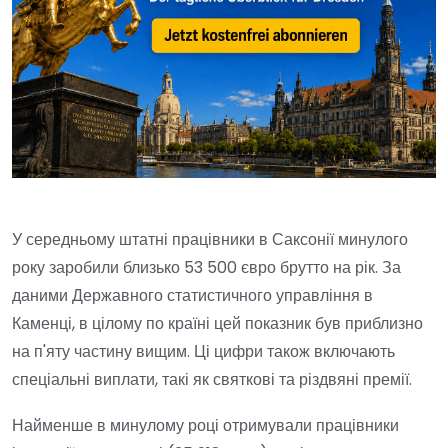
У середньому штатні працівники в Саксонії минулого
року заробили близько 53 500 євро брутто на рік. За
даними Державного статистичного управління в
Каменці, в цілому по країні цей показник був приблизно
на п'яту частину вищим. Ці цифри також включають
спеціальні виплати, такі як святкові та різдвяні премії.
Найменше в минулому році отримували працівники