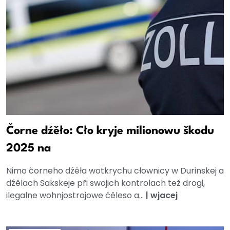
Čorne dźěło: Cło kryje milionowu škodu
2025 na
Nimo čorneho dźěła wotkrychu cłownicy w Durinskej a
dźělach Sakskeje při swojich kontrolach tež drogi,
ilegalne wohnjostrojowe ćěleso a...
|
wjacej