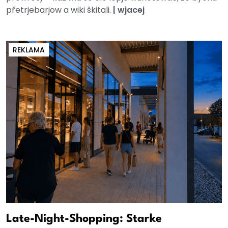
přetrjebarjow a wiki škitali.
|
wjacej
REKLAMA
Late-Night-Shopping: Starke