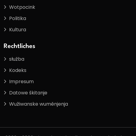
Wotpocink
Politika
Kultura
Rechtliches
słužba
Kodeks
Impresum
Datowe škitanje
Wužiwanske wuměnjenja