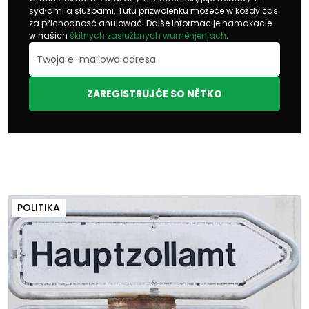
sydłami a słužbami. Tutu přizwolenku móžeće w kóždy čas
za přichodnosć anulować. Dalše informacije namakacie
w našich
škitnych zasłužbnych wuměnjenjach
.
ZAREGISTRUJĆE SO NĚTKO
POLITIKA