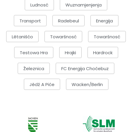
Ludnosć
Wuznamjenjenja
Transport
Radebeul
Energija
Lětanišćo
Towaršnosć
Towaršnosć
Testowa Hra
Hrajki
Hardrock
Železnica
FC Energija Choćebuz
Jědź A Piće
Wacken/Berlin