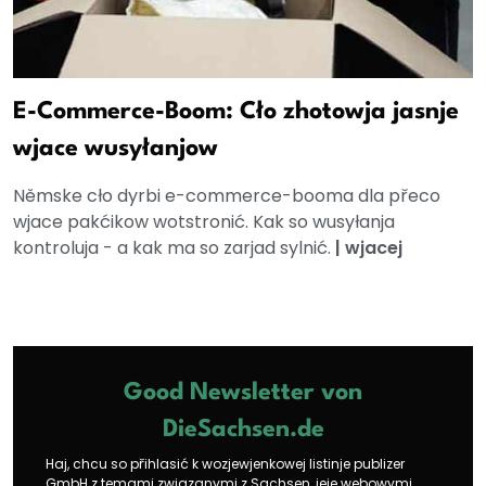
E-Commerce-Boom: Cło zhotowja jasnje
wjace wusyłanjow
Němske cło dyrbi e-commerce-booma dla přeco
wjace pakćikow wotstronić. Kak so wusyłanja
kontroluja - a kak ma so zarjad sylnić.
|
wjacej
Good Newsletter von
DieSachsen.de
Haj, chcu so přihlasić k wozjewjenkowej listinje publizer
GmbH z temami zwjazanymi z Sachsen, jeje webowymi