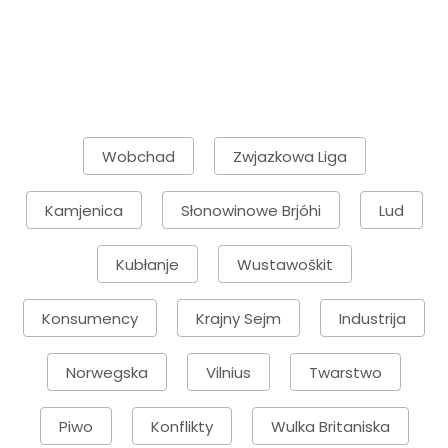
Wobchad
Zwjazkowa Liga
Kamjenica
Słonowinowe Brjóhi
Lud
Kubłanje
Wustawoškit
Konsumency
Krajny Sejm
Industrija
Norwegska
Vilnius
Twarstwo
Piwo
Konflikty
Wulka Britaniska