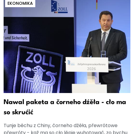
EKONOMIKA
Nawal paketa a čorneho dźěła - cło ma
so skrućić
Tunje běchu z Chiny, čorneho dźěła, přewrótowe
přewróty - kaž ma so cło lěpje wuhotować, zo bychu