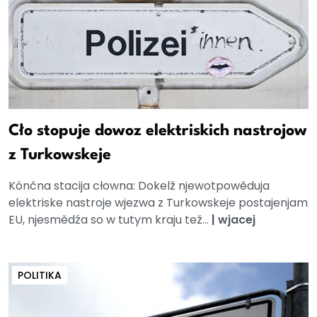
Cło stopuje dowoz elektriskich nastrojow
z Turkowskeje
Kónčna stacija cłowna: Dokelž njewotpowěduja
elektriske nastroje wjezwa z Turkowskeje postajenjam
EU, njesmědźa so w tutym kraju tež...
|
wjacej
POLITIKA