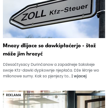
Mnozy dlijace so dawkipłaćerjo - štož
móže jim hrozyć
Dźesaćtysacy Durinčanow a zapadneje Sakskeje
swoje Kfz-dawki dypkownje njepłaća. Dźe lětnje wo
milionowe sumy. Kak so pjenjezy to...
|
wjacej
REKLAMA