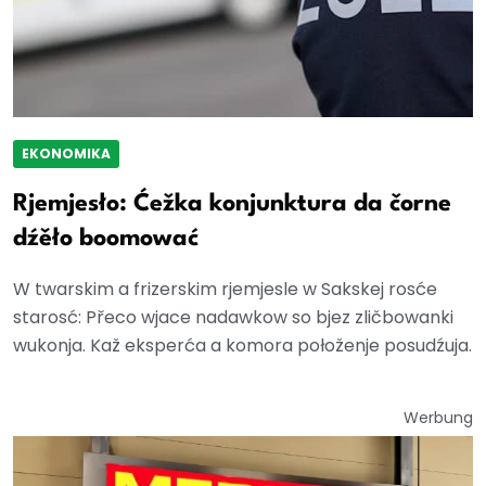
EKONOMIKA
Rjemjesło: Ćežka konjunktura da čorne
dźěło boomować
W twarskim a frizerskim rjemjesle w Sakskej rosće
starosć: Přeco wjace nadawkow so bjez zličbowanki
wukonja. Kaž eksperća a komora połoženje posudźuja.
Werbung