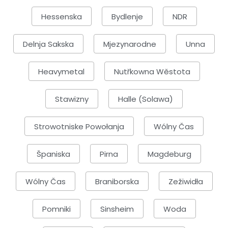
Hessenska
Bydlenje
NDR
Delnja Sakska
Mjezynarodne
Unna
Heavymetal
Nutřkowna Wěstota
Stawizny
Halle (Solawa)
Strowotniske Powołanja
Wólny Čas
Španiska
Pirna
Magdeburg
Wólny Čas
Braniborska
Zežiwidła
Pomniki
Sinsheim
Woda